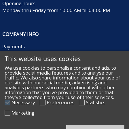
Opening hours:
Monday thru Friday from 10.00 AM till 04.00 PM
COMPANY INFO
Payments
Shipping/collect
This website uses cookies
Literature
Quality descriptions
We use cookies to personalise content and ads, to
provide social media features and to analyse our
Frequently asked questions
traffic. We also share information about your use of
Terms and conditions
our site with our social media, advertising and
analytics partners who may combine it with other
Privacy statement
information that you’ve provided to them or that
they’ve collected from your use of their services.
Necessary
Preferences
Statistics
Marketing
HELP
Online bidding