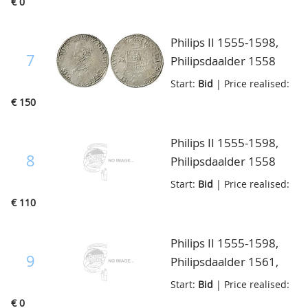
€ 0
Philips II 1555-1598,
7
Philipsdaalder 1558
over 1557, Delm.29a,
Start:
Bid
| Price realised:
bijna zeer fraai
€ 150
Philips II 1555-1598,
8
Philipsdaalder 1558
over 1557, Delm.29a,
Start:
Bid
| Price realised:
ruim fraai
€ 110
Philips II 1555-1598,
9
Philipsdaalder 1561,
Delm.30, zeer goed
Start:
Bid
| Price realised:
€ 0