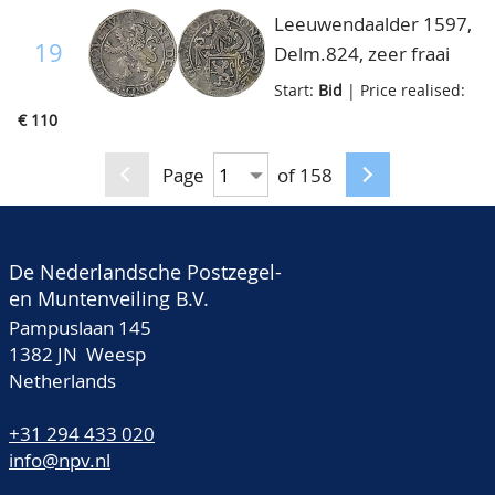
Leeuwendaalder 1597,
19
Delm.824, zeer fraai
Start:
Bid
| Price realised:
€ 110
Page
of 158
De Nederlandsche Postzegel-
en Muntenveiling B.V.
Pampuslaan 145
1382 JN Weesp
Netherlands
+31 294 433 020
info@npv.nl