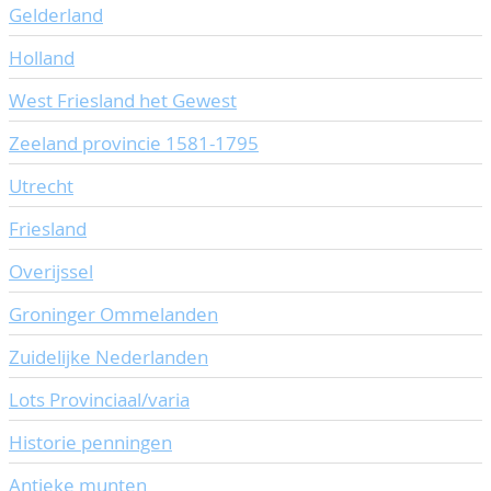
Gelderland
CONTACT
Our Team
Holland
ACCOUNT
80 Years NPV
West Friesland het Gewest
Zeeland provincie 1581-1795
Utrecht
Friesland
Overijssel
Groninger Ommelanden
Zuidelijke Nederlanden
Lots Provinciaal/varia
Historie penningen
Antieke munten