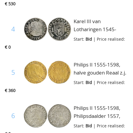
gekroond wapen
€ 530
tussen twee vuurijzers,
Kz. lelie-kruis met in de
Karel III van
hoeken burchtjes en
4
Lotharingen 1545-
adelaars, vGH.186-4,
1608, pretendent van
Start:
Bid
| Price realised:
ruim fraai
Gelderland, teston
€ 0
1581, De Saulcy pl.XXII-
2, bijna zeer fraai
Philips II 1555-1598,
5
halve gouden Reaal z.j.
PHS, zonder ANG,
Start:
Bid
| Price realised:
Delm.628, bijna zeer
€ 360
fraai
Philips II 1555-1598,
6
Philipsdaalder 1557,
Delm.29a, bijna zeer
Start:
Bid
| Price realised:
fraai