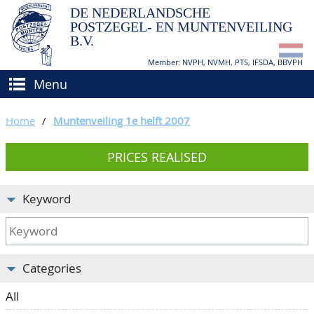
DE NEDERLANDSCHE
POSTZEGEL- EN MUNTENVEILING
B.V.
Member: NVPH, NVMH, PTS, IFSDA, BBVPH
Menu
HOME
Home
/
Muntenveiling 1e helft 2007
BUY AND SELL
PRICES REALISED
BIDDING
How to sell?
APPRAISALS
How to buy?
Keyword
CATALOGUE/RESULTS
Conditions
GRADING
Categories
CALENDAR
All
ABOUT US