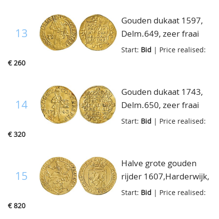
Gouden dukaat 1597,
13
Delm.649, zeer fraai
Start:
Bid
| Price realised:
€ 260
Gouden dukaat 1743,
14
Delm.650, zeer fraai
Start:
Bid
| Price realised:
€ 320
Halve grote gouden
15
rijder 1607,Harderwijk,
oud type, Vz.
Start:
Bid
| Price realised:
geharnaste ruiter n.r.
€ 820
boven provinciewapen