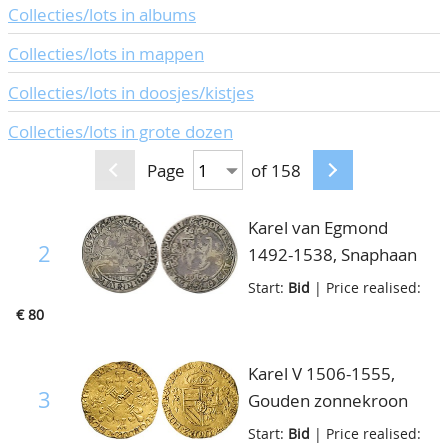
Collecties/lots in albums
Collecties/lots in mappen
Collecties/lots in doosjes/kistjes
Collecties/lots in grote dozen
Page
of 158
Karel van Egmond
2
1492-1538, Snaphaan
z.j., vdCh.XV.III.43, ruim
Start:
Bid
| Price realised:
fraai
€ 80
Karel V 1506-1555,
3
Gouden zonnekroon
1545, Nijmegen, vz.
Start:
Bid
| Price realised: