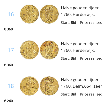
met Gelders kruisje, Kz.
Halve gouden rijder
gekroond
16
1760, Harderwijk,
Generaliteitswapen,
Delm.654, prachtig
Start:
Bid
| Price realised:
leeuw met zeven pijlen,
€ 360
Delm.652, zeer fraai
Halve gouden rijder
17
1760, Harderwijk,
Delm.654, prachtig
Start:
Bid
| Price realised:
€ 360
Halve gouden rijder
18
1760, Delm.654, zeer
fraai
Start:
Bid
| Price realised:
€ 260