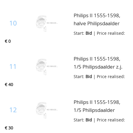
Philips II 1555-1598,
10
halve Philipsdaalder
1563, Delm.62, fraai
Start:
Bid
| Price realised:
€ 0
Philips II 1555-1598,
11
1/5 Philipsdaalder z.j.
PHS DG, vGH..212-6a,
Start:
Bid
| Price realised:
fraai
€ 40
Philips II 1555-1598,
12
1/5 Philipsdaalder
1567, vGH. 212.6d,
Start:
Bid
| Price realised:
fraai
€ 30