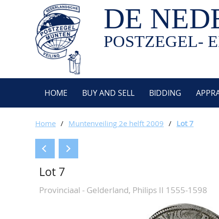
DE NED
POSTZEGEL- E
HOME
BUY AND SELL
BIDDING
APPRA
Home
/
Muntenveiling 2e helft 2009
/
Lot 7
Lot 7
Provinciaal - Gelderland, Philips II 1555-1598