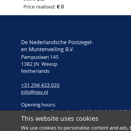
Price realised:
€ 0
De Nederlandsche Postzegel-
en Muntenveiling B.V.
Pampuslaan 145
1382 JN Weesp
Netherlands
+31 294 433 020
info@npv.nl
Opening hours:
Monday thru Friday from 10.00 AM till 04.00 PM
This website uses cookies
We use cookies to personalise content and ads, 