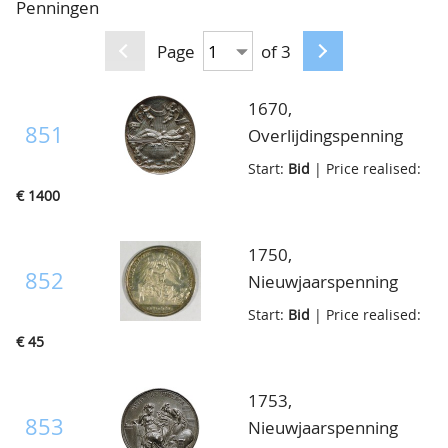
Penningen
CONTACT
Our Team
Page
of 3
ACCOUNT
80 Years NPV
1670,
851
Overlijdingspenning
Dorothea Everwijn den
Start:
Bid
| Price realised:
8 December 1670,
€ 1400
holle plaquettepenning,
zilver gegoten,
1750,
gedreven en
852
Nieuwjaarspenning
gegraveerd, zilver
door J.G. Holtzhey,
Start:
Bid
| Price realised:
ovaal 60x70mm, klein
zilver 34mm,
€ 45
gaatje overigens
vL.XXVIII.292, unc
prachtig
1753,
853
Nieuwjaarspenning