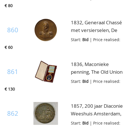
brons, unc
€ 80
1832, Generaal Chassé
860
met versierselen, De
Citadel van Antwerpen
Start:
Bid
| Price realised:
heldhaftig verdedigt,
€ 60
brons 46mm, ruim
prachtig
1836, Maconieke
861
penning, The Old Union
Lodge nr.54, to brother
Start:
Bid
| Price realised:
James Robert Baker,
€ 130
goud verguld aan
turquoise lint, in
1857, 200 jaar Diaconie
originele cassette
862
Weeshuis Amsterdam,
door j. Elion, vz,
Start:
Bid
| Price realised: