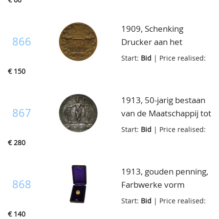
Brandweer aan het
werk in een straat, kz.
1909, Schenking
6-regelige tekst boven
866
Drucker aan het
brandweerattributen in
Rijkmuseum te
Start:
Bid
| Price realised:
krans, KB.458, brons
Amsterdam, door J.C.
€ 150
50mm., verzilverd
Wienecke, voorgevel
brons 50mm.,
van het museum onder
1913, 50-jarig bestaan
testkrasjes op rand,
4-regelige tekst, kz. 7-
867
van de Maatschappij tot
overigens prachtig
regelige tekst onder
exploitatie van
Start:
Bid
| Price realised:
Nederlands wapen,
Staatsspoorwegen,
€ 280
KB.865, brons 70mm.,
door J.C. Wienecke, vz.
prachtig
locomotief op
1913, gouden penning,
spoorbrug, kz. gezicht
868
Farbwerke vorm
op
meister Lucius Bruning
Start:
Bid
| Price realised:
stationsemplacement
Hoechst am, goud, unc
€ 140
te Utrecht, zilver