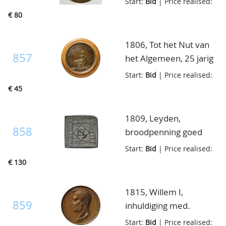
Start:
Bid
| Price realised:
stadhouder Willem V),
€ 80
brons 48mm, ruim
zeer fraai
1806, Tot het Nut van
857
het Algemeen, 25 jarig
bestaan, in zilver,
Start:
Bid
| Price realised:
prachtig in origineel
€ 45
houten schroefdoosje
1809, Leyden,
858
broodpenning goed
voor een ton turf 1809
Start:
Bid
| Price realised:
H.S., op vierkant plaatje
€ 130
1815, Willem I,
859
inhuldiging med.
Braemt, 45mm., in
Start:
Bid
| Price realised: