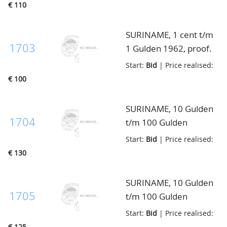
gepolijste stempels,
€ 110
met het jaartal 1962
voeren de letter "S"
SURINAME, 1 cent t/m
van de Minister van
1703
1 Gulden 1962, proof.
Financiën J.Sedney,
serie proefslagen op
Start:
Bid
| Price realised:
oplage slechts 650 sets,
gepolijste stempels,
€ 100
in cassette
met het jaartal 1962
voeren de letter "S"
SURINAME, 10 Gulden
van de Minister van
1704
t/m 100 Gulden
Financiën J.Sedney,
proofset 1976, 10 en
Start:
Bid
| Price realised:
oplage slechts 650 sets,
25 Gulden in zilver, 100
€ 130
in cassette
Gulden goud met F
onder wapen, in
SURINAME, 10 Gulden
cassette
1705
t/m 100 Gulden
proofset 1976, 10 en
Start:
Bid
| Price realised:
25 Gulden in zilver, 100
€ 125