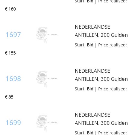
Start:
Bid
| Price realised:
proof, in cassette
€ 160
NEDERLANDSE
1697
ANTILLEN, 200 Gulden
1977, Peter
Start:
Bid
| Price realised:
Stuyvesant, proof, in
€ 155
speciaal mapje
NEDERLANDSE
1698
ANTILLEN, 300 Gulden
1980, proof
Start:
Bid
| Price realised:
€ 85
NEDERLANDSE
1699
ANTILLEN, 300 Gulden
1980, proof
Start:
Bid
| Price realised: