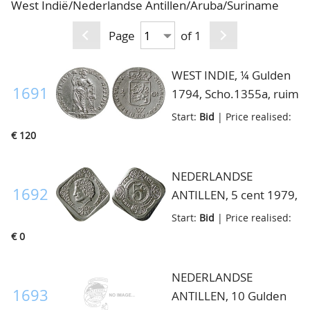
West Indië/Nederlandse Antillen/Aruba/Suriname
CONTACT
Our Team
Page
of 1
ACCOUNT
80 Years NPV
WEST INDIE, ¼ Gulden
1691
1794, Scho.1355a, ruim
prachtig
Start:
Bid
| Price realised:
€ 120
NEDERLANDSE
1692
ANTILLEN, 5 cent 1979,
misslag
Start:
Bid
| Price realised:
€ 0
NEDERLANDSE
1693
ANTILLEN, 10 Gulden