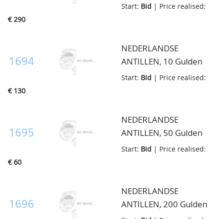
1980, 50 Gulden(2x)
Start:
Bid
| Price realised:
1979 en 1980 en 10
€ 290
Gulden 1978, proof in
goud, in map
NEDERLANDSE
1694
ANTILLEN, 10 Gulden
2005, goud, 25 jaar
Start:
Bid
| Price realised:
Koningin Beatrix, proof
€ 130
in cassette
NEDERLANDSE
1695
ANTILLEN, 50 Gulden
1979, proof
Start:
Bid
| Price realised:
€ 60
NEDERLANDSE
1696
ANTILLEN, 200 Gulden
1976, Andrew Doria,