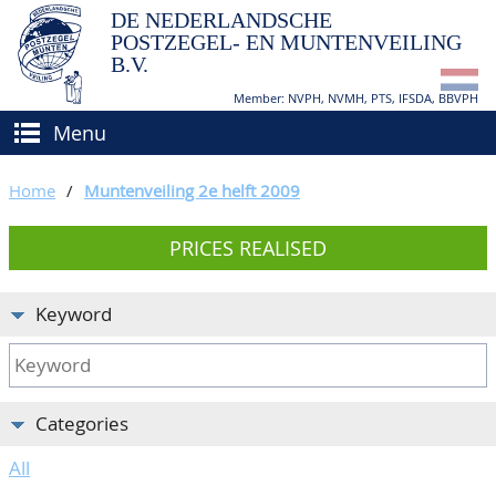
DE NEDERLANDSCHE
POSTZEGEL- EN MUNTENVEILING
B.V.
Member: NVPH, NVMH, PTS, IFSDA, BBVPH
Menu
HOME
Home
/
Muntenveiling 2e helft 2009
BUY AND SELL
PRICES REALISED
BIDDING
How to sell?
APPRAISALS
How to buy?
Keyword
CATALOGUE/RESULTS
Conditions
GRADING
Categories
CALENDAR
All
ABOUT US