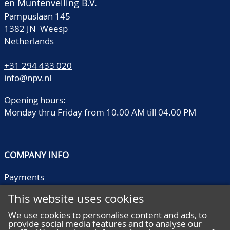
en Muntenveiling B.V.
Pampuslaan 145
1382 JN Weesp
Netherlands
+31 294 433 020
info@npv.nl
Opening hours:
Monday thru Friday from 10.00 AM till 04.00 PM
COMPANY INFO
Payments
Shipping/collect
This website uses cookies
Literature
Quality descriptions
We use cookies to personalise content and ads, to
provide social media features and to analyse our
Frequently asked questions