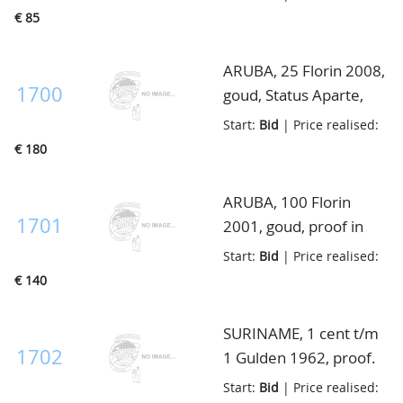
€ 85
ARUBA, 25 Florin 2008,
1700
goud, Status Aparte,
proof in cassette
Start:
Bid
| Price realised:
€ 180
ARUBA, 100 Florin
1701
2001, goud, proof in
cassette
Start:
Bid
| Price realised:
€ 140
SURINAME, 1 cent t/m
1702
1 Gulden 1962, proof.
serie proefslagen op
Start:
Bid
| Price realised: