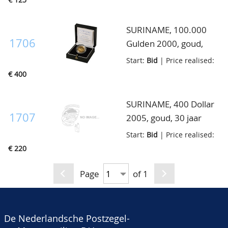
Gulden goud met F
onder wapen, in
SURINAME, 100.000
cassette
1706
Gulden 2000, goud,
Brug Suriname River,
Start:
Bid
| Price realised:
proof, in cassette
€ 400
SURINAME, 400 Dollar
1707
2005, goud, 30 jaar
onafhankelijkheid,
Start:
Bid
| Price realised:
proof, in cassette
€ 220
Page
of 1
De Nederlandsche Postzegel-