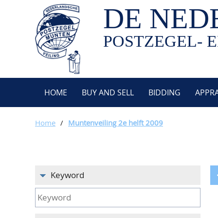
DE NED
POSTZEGEL- E
HOME
BUY AND SELL
BIDDING
APPRA
Home
/
Muntenveiling 2e helft 2009
Keyword