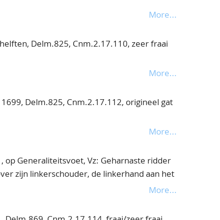
More...
helften, Delm.825, Cnm.2.17.110, zeer fraai
More...
1699, Delm.825, Cnm.2.17.112, origineel gat
More...
 op Generaliteitsvoet, Vz: Geharnaste ridder
ver zijn linkerschouder, de linkerhand aan het
met de rechter een schild met een klimmende
More...
ich staande houdend MO.ARG.PRO.CON -
ende leeuw CONFIDENS.DNO.NON. MOVETVR.
 Delm.869, Cnm.2.17.114, fraai/zeer fraai