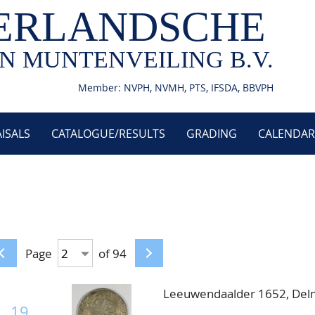
ERLANDSCHE
N MUNTENVEILING B.V.
Member: NVPH, NVMH, PTS, IFSDA, BBVPH
ISALS
CATALOGUE/RESULTS
GRADING
CALENDAR
Page
of 94
Leeuwendaalder 1652, Delm
19