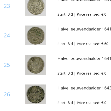
jaartal., Delm.869, Cnm.2.17
23
Start:
Bid
| Price realised:
€ 0
Halve leeuwendaalder 1641
24
Start:
Bid
| Price realised:
€ 60
Halve leeuwendaalder 1641
25
Start:
Bid
| Price realised:
€ 0
Halve leeuwendaalder 1643
26
Start:
Bid
| Price realised:
€ 0