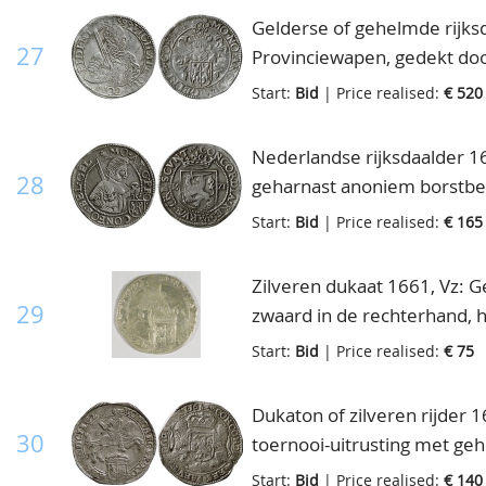
Gelderse of gehelmde rijksd
27
Provinciewapen, gedekt do
lambrekijns MO.NO.ARG.DVC
Start:
Bid
| Price realised:
€ 520
rechts gewend geharnast e
zwaard in de rechterhand* V
Nederlandse rijksdaalder 1
Delm.919, Cnm.2.17.117, ze
28
geharnast anoniem borstbee
linkerhand en een geschoud
Start:
Bid
| Price realised:
€ 165
MO.ARG.PRO. - CONFOE.BEL.
gesplitst jaartal ter weerszi
Zilveren dukaat 1661, Vz: 
CONCORDIA.RES.PARVÆ.CRES
29
zwaard in de rechterhand, 
voor zich staande houdend; g
Start:
Bid
| Price realised:
€ 75
MO.NO.ARG.PRO.CON - FOE.
Generaliteitswapen CONC
Dukaton of zilveren rijder 
hond, Delm.962, Cnm.2.17.12
30
toernooi-uitrusting met ge
een naar rechts galoppere
Start:
Bid
| Price realised:
€ 140