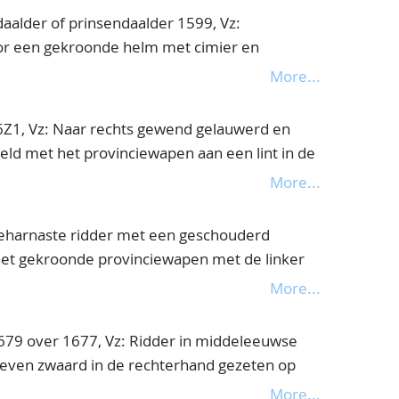
aalder of prinsendaalder 1599, Vz:
or een gekroonde helm met cimier en
.GELRIÆ.CO.3VT mt Gelders kruis Kz: Naar
More...
n gelauwerd borstbeeld met een geschouderd
IGILATE.DEO.CON - FIDENT - ES. jaartal,
6Z1, Vz: Naar rechts gewend gelauwerd en
er fraai
ld met het provinciewapen aan een lint in de
erd zwaard in de rechter mt Gelders kruis
More...
GEL. Kz: Gekroond Generaliteitswapen;
jden kruis of plusteken
Geharnaste ridder met een geschouderd
CVNT, Delm.938, Cnm.2.17.121, zeer fraai
het gekroonde provinciewapen met de linker
esplitst jaartal ter weerszijden
More...
BELG.D.GEL.C.Z. Kz: Gekroond
ORDIA.RES.PARVÆ.CRESCVNT. mmt zittende
1679 over 1677, Vz: Ridder in middeleeuwse
4, bijna zeer fraai
heven zwaard in de rechterhand gezeten op
nd paard; op de voorgrond het gekroonde
More...