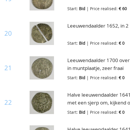
Start:
Bid
| Price realised:
€ 60
Leeuwendaalder 1652, in 2 
20
Start:
Bid
| Price realised:
€ 0
Leeuwendaalder 1700 over 
21
in muntplaatje, zeer fraai
Start:
Bid
| Price realised:
€ 0
Halve leeuwendaalder 1641,
22
met een sjerp om, kijkend o
gevest van zijn zwaard en 
Start:
Bid
| Price realised:
€ 0
leeuw aan een lint voor z
FOE.BELG.GEL. Kz: Klimm
Halve leeuwendaalder 1641,