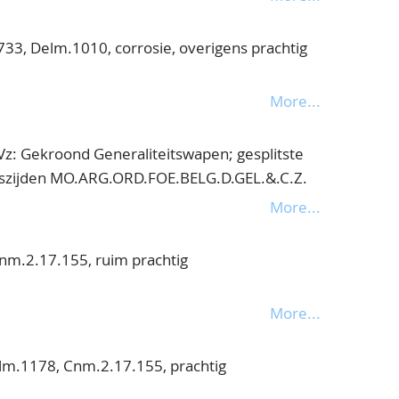
.PRO.CON - FOE.BELG.D.GEL.C.Z. Kz:
en, gehouden door twee gekroonde en
1733, Delm.1010, corrosie, overigens prachtig
der een bladornament CONCORDIA. -
r mmt zittende hond gesplitst jaartal,
More...
eer fraai
Vz: Gekroond Generaliteitswapen; gesplitste
szijden MO.ARG.ORD.FOE.BELG.D.GEL.&.C.Z.
 de rechterhand een speer waarop een
More...
nkerelleboog steunend op een rechtop op een
l in de afsnede mmt HAC NITIMVR -
nm.2.17.155, ruim prachtig
 Cnm.2.17.155
More...
lm.1178, Cnm.2.17.155, prachtig