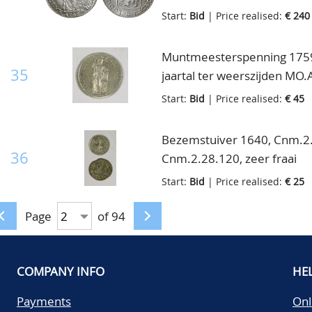
Start:
Bid
| Price realised:
€ 240
Muntmeesterspenning 1759,
35
jaartal ter weerszijden MO
Nederlandse maagd, in de 
Start:
Bid
| Price realised:
€ 45
vrijheidshoed en met de li
zuil staande bijbel; jaart
Bezemstuiver 1640, Cnm.2.
TVEMVR, Verk.14.6, Cnm.2.17
36
Cnm.2.28.120, zeer fraai
Start:
Bid
| Price realised:
€ 25
Page
of 94
COMPANY INFO
HE
Payments
Onl