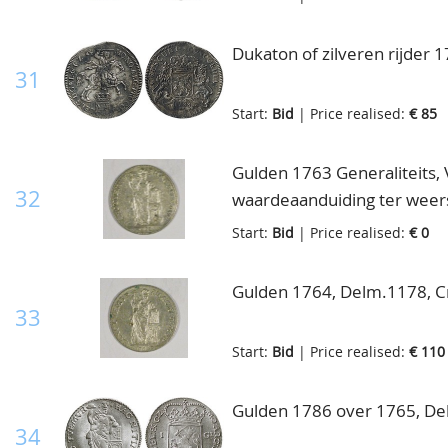
provinciewapen MO.NO.ARG
Gekroond Generaliteitswap
Dukaton of zilveren rijder 
aanziende leeuwen.; eron
31
RES.PARVÆ. - CRESCVNT. doo
Start:
Bid
| Price realised:
€ 85
Delm.1009, Cnm.2.17.130, z
Gulden 1763 Generaliteits, 
32
waardeaanduiding ter weer
Kz: Nederlandse maagd, in
Start:
Bid
| Price realised:
€ 0
vrijheidshoed en met de li
zuil staande bijbel; jaarta
Gulden 1764, Delm.1178, C
HANC.TVEMVR, Delm.1178,
33
Start:
Bid
| Price realised:
€ 110
Gulden 1786 over 1765, De
34