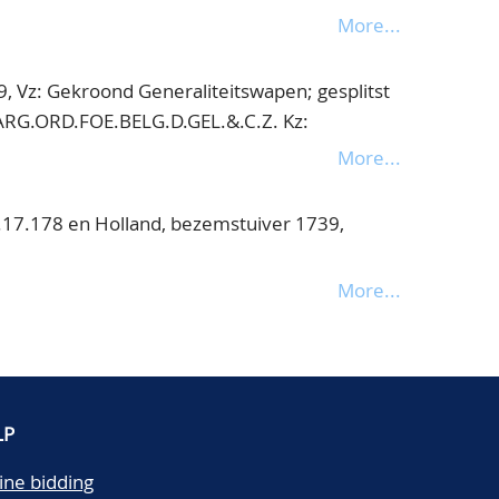
More...
 Vz: Gekroond Generaliteitswapen; gesplitst
.ARG.ORD.FOE.BELG.D.GEL.&.C.Z. Kz:
rechterhand een speer waarop een
More...
nkerelleboog steunend op een rechtop op een
al boven de kroon mmt HAC NITIMVR - HANC
17.178 en Holland, bezemstuiver 1739,
.159, ruim zeer fraai/bijna prachtig
More...
LP
ine bidding