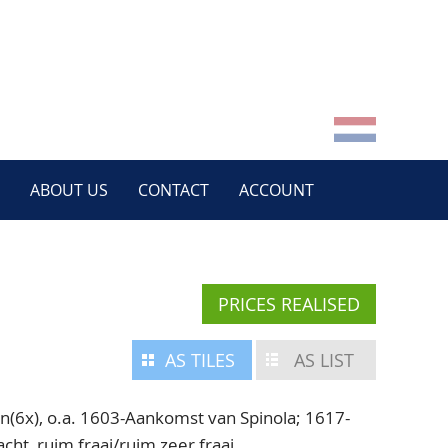
ABOUT US
CONTACT
ACCOUNT
PRICES REALISED
AS TILES
AS LIST
(6x), o.a. 1603-Aankomst van Spinola; 1617-
acht, ruim fraai/ruim zeer fraai