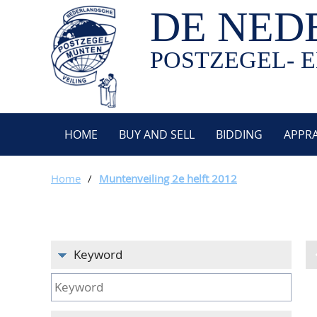
DE NED
POSTZEGEL- E
HOME
BUY AND SELL
BIDDING
APPRA
Home
/
Muntenveiling 2e helft 2012
Keyword