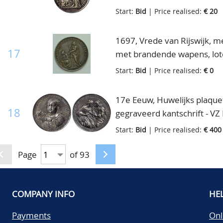
Start:
Bid
| Price realised:
€ 20
1697, Vrede van Rijswijk, m
17
met brandende wapens, lot
Start:
Bid
| Price realised:
€ 0
17e Eeuw, Huwelijks plaque
18
gegraveerd kantschrift - V
krans in handen DE BEST
Start:
Bid
| Price realised:
€ 400
VROOM EN GOET V AART / KZ
vrouw MYN LIEF ONFANGT
Page
of 93
GEGEVEN WERT, zilver 54,5m
COMPANY INFO
HE
Payments
Onl