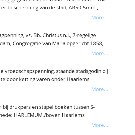
 ter bescherming van de stad, AR50.5mm.,
 ruim zeer fraai
More...
gpenning, vz. Bb. Christus n.l., 7-regelige
dam, Congregatie van Maria opgericht 1858,
ai
More...
ele vroedschapspenning, staande stadsgodin bij
te door ketting varen onder Haarlems
fraai
More...
 bij drukpers en stapel boeken tussen S-
afsnede: HARLEMUM./boven Haarlems
n de inname van Damiate. AR.37, v.L.I-60,
More...