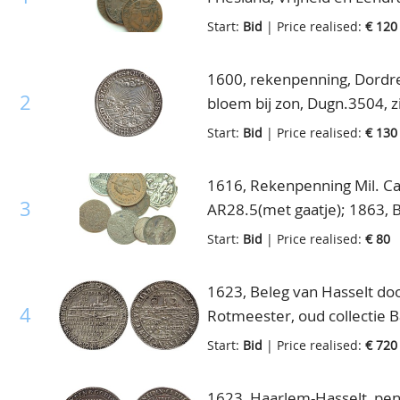
Start:
Bid
| Price realised:
€ 120
1600, rekenpenning, Dordre
2
bloem bij zon, Dugn.3504, zi
Start:
Bid
| Price realised:
€ 130
1616, Rekenpenning Mil. C
3
AR28.5(met gaatje); 1863, 
Komeet van Halley, AR21mm
Start:
Bid
| Price realised:
€ 80
AR15mm.; 1945, Weltkrieg k
bijgevoegd 3 diverse ex.
1623, Beleg van Hasselt doo
4
Rotmeester, oud collectie B
Start:
Bid
| Price realised:
€ 720
1623, Haarlem-Hasselt, pen