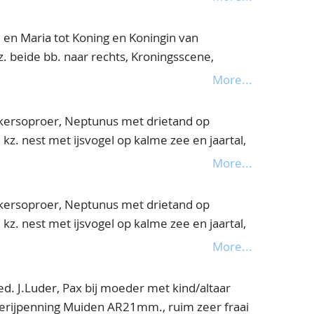
I en Maria tot Koning en Koningin van
. beide bb. naar rechts, Kroningsscene,
2, bijna prachtig(gebruneerd)
More...
ersoproer, Neptunus met drietand op
kz. nest met ijsvogel op kalme zee en jaartal,
More...
ersoproer, Neptunus met drietand op
kz. nest met ijsvogel op kalme zee en jaartal,
raai
More...
ed. J.Luder, Pax bij moeder met kind/altaar
erijpenning Muiden AR21mm., ruim zeer fraai