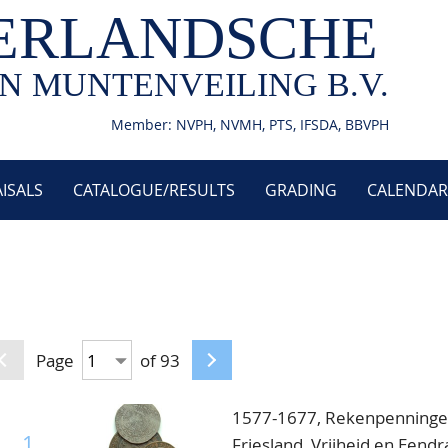
ERLANDSCHE
N MUNTENVEILING B.V.
Member: NVPH, NVMH, PTS, IFSDA, BBVPH
ISALS
CATALOGUE/RESULTS
GRADING
CALENDAR
Page
of 93
1577-1677, Rekenpenningen
1
Friesland, Vrijheid en Eendr