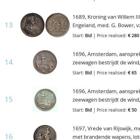
1689, Kroning van Willem II
13
Engeland, med. G. Bower, vz
AR(gegoten), 53mm., KPK146
Start:
Bid
| Price realised:
€ 280
1696, Amsterdam, aansprek
14
zeewagen bestrijdt de wind, 
vL.161.2, zilver, prachtig
Start:
Bid
| Price realised:
€ 65
1696, Amsterdam, aansprek
15
zeewagen bestrijdt de wind, 
vL.161.2, zilver, ruim zeer f
Start:
Bid
| Price realised:
€ 50
1697, Vrede van Rijswijk, m
16
met brandende wapens, lot