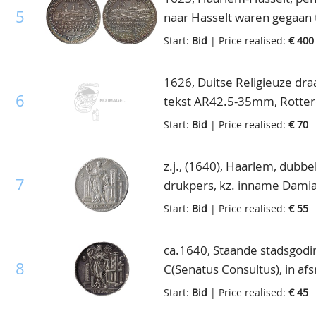
5
naar Hasselt waren gegaan
med.W. van Bijlaer, KPK557,
Start:
Bid
| Price realised:
€ 400
1626, Duitse Religieuze draa
6
tekst AR42.5-35mm, Rotter
AR 47-33mm, ruim zeer fra
Start:
Bid
| Price realised:
€ 70
z.j., (1640), Haarlem, dubb
7
drukpers, kz. inname Damia
wapenschild, vL.160.1, zeer 
Start:
Bid
| Price realised:
€ 55
ca.1640, Staande stadsgodin
8
C(Senatus Consultus), in 
wapenschild voorstelling va
Start:
Bid
| Price realised:
€ 45
prachtig