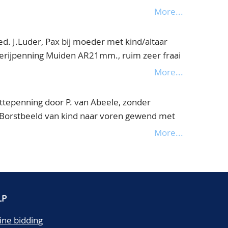
More...
ed. J.Luder, Pax bij moeder met kind/altaar
erijpenning Muiden AR21mm., ruim zeer fraai
More...
ttepenning door P. van Abeele, zonder
Z Borstbeeld van kind naar voren gewend met
E VRUCHT DIE THUWLICK BAART SYN KINDREN
More...
 Zittende, naar elkaar gebogen man en
 MYN BRANDENT HERT. DAT U OP TROUW
m., zeer fraai in palmhouten doosje
LP
ine bidding