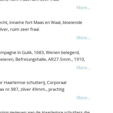
More...
cht, inname fort Maas en Waal, bloeiende
lver, ruim zeer fraai
More...
ampagne in Gulik, 1683, Wenen belegerd,
Beieren, Befreiungshalle, AR27.5mm., 1910,
., 1914, Antwerpen, na 12 dagen veroverd,
More...
ruisvormig(gegoten) 31mm., totaal 9ex.,
r Haarlemse schutterij, Corporaal
ax nr.987, zilver 49mm., prachtig
More...
ning gegeven aan de Haarlemse schutters die