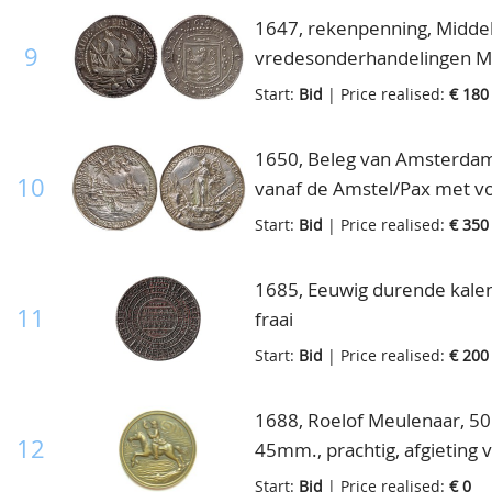
1647, rekenpenning, Middel
9
vredesonderhandelingen Mun
Start:
Bid
| Price realised:
€ 180
1650, Beleg van Amsterdam, 
10
vanaf de Amstel/Pax met v
AR(gegoten) 61.5mm., ruim 
Start:
Bid
| Price realised:
€ 350
1685, Eeuwig durende kalen
11
fraai
Start:
Bid
| Price realised:
€ 200
1688, Roelof Meulenaar, 50 j
12
45mm., prachtig, afgieting 
Start:
Bid
| Price realised:
€ 0