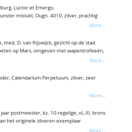
burg, Luctor et Emergo,
ster mislukt, Dugn. 4010, zilver, prachtig
More...
med. D. van Rijswijck, gezicht op de stad
oeten op Mars, omgeven met wapentrofeeën,
zeer fraai(gebruneerd)
More...
der, Calendarium Perpetuum, zilver, zeer
More...
aar postmeester, kz. 10-regelige, vL.III, brons
van het originele zilveren exemplaar
More...