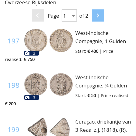
Overzeese Rijksdelen
CONTACT
Our Team
Page
of 2
ACCOUNT
80 Years NPV
West-Indische
197
Compagnie, 1 Gulden
1794, CNO 58.2, ca.
Start:
€ 400
| Price
3
prachtig
realised:
€ 750
West-Indische
198
Compagnie, ¼ Gulden
1794, CNO 58.3, zeer
Start:
€ 50
| Price realised:
3
fraai/prachtig
€ 200
Curaçao, driekantje van
199
3 Reaal z.j. (1818), (R),