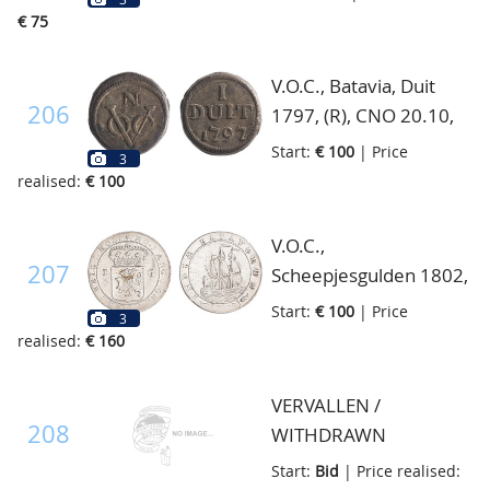
€ 75
V.O.C., Batavia, Duit
206
1797, (R), CNO 20.10,
zeer fraai/prachtig
Start:
€ 100
| Price
3
realised:
€ 100
V.O.C.,
207
Scheepjesgulden 1802,
grote mast onder T, Vz:
Start:
€ 100
| Price
3
Gekroond
realised:
€ 160
Generaliteitswapen,
gesplitst jaartal ter
VERVALLEN /
weerszijden.
208
WITHDRAWN
MO:ARG:ORD:FŒD:BELG
Start:
Bid
| Price realised:
mt. vijfpuntige ster Kz: