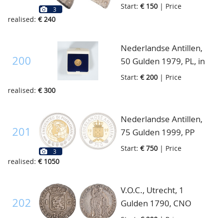
met lange omhaal aan
Start:
€ 150
| Price
3
de 3, CNO 61.3, zeer
realised:
€ 240
fraai/prachtig
Nederlandse Antillen,
200
50 Gulden 1979, PL, in
cassette
Start:
€ 200
| Price
realised:
€ 300
Nederlandse Antillen,
201
75 Gulden 1999, PP
Start:
€ 750
| Price
3
realised:
€ 1050
V.O.C., Utrecht, 1
202
Gulden 1790, CNO
14.3, prachtig