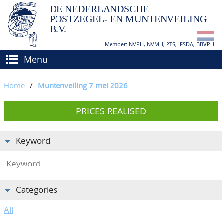
DE NEDERLANDSCHE
POSTZEGEL- EN MUNTENVEILING
B.V.
Member: NVPH, NVMH, PTS, IFSDA, BBVPH
Menu
HOME
Home
/
Muntenveiling 7 mei 2026
BUY AND SELL
PRICES REALISED
BIDDING
How to sell?
APPRAISALS
How to buy?
Keyword
CATALOGUE/RESULTS
Conditions
GRADING
Categories
CALENDAR
All
ABOUT US