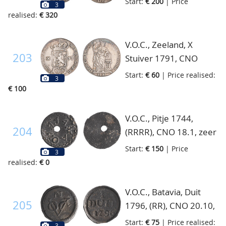
Start:
€ 200
| Price
3
realised:
€ 320
V.O.C., Zeeland, X
203
Stuiver 1791, CNO
16.6, gereinigd doch
Start:
€ 60
| Price realised:
3
zeer fraai
€ 100
V.O.C., Pitje 1744,
204
(RRRR), CNO 18.1, zeer
zeldzaam!, fraai
Start:
€ 150
| Price
3
realised:
€ 0
V.O.C., Batavia, Duit
205
1796, (RR), CNO 20.10,
fraai/zeer fraai
Start:
€ 75
| Price realised:
3