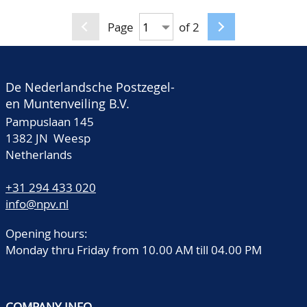
Gekroond
Generaliteitswapen,
Page
of 2
gesplitste
waardeaanduiding ter
weerszijden en G.
De Nederlandsche Postzegel-
onder het wapen. Kz: In
en Muntenveiling B.V.
vier regels: vijfpuntige
Pampuslaan 145
ster / INDIÆ / BATAV: /
1382 JN Weesp
Netherlands
jaartal CNO 25.1, NGC;
MS63 BN
+31 294 433 020
info@npv.nl
Opening hours:
Monday thru Friday from 10.00 AM till 04.00 PM
COMPANY INFO