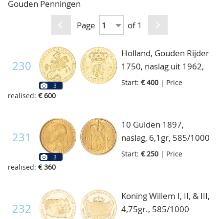
Gouden Penningen
CONTACT
Our Team
Page
of 1
ACCOUNT
80 Years NPV
Holland, Gouden Rijder
230
1750, naslag uit 1962,
5gr., 900/1000
Start:
€ 400
| Price
3
realised:
€ 600
10 Gulden 1897,
231
naslag, 6,1gr, 585/1000
Start:
€ 250
| Price
3
realised:
€ 360
Koning Willem I, II, & III,
232
4,75gr., 585/1000