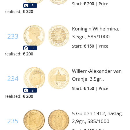
Start:
€ 200
| Price
3
realised:
€ 320
Koningin Wilhelmina,
233
3.5gr., 585/1000
Start:
€ 150
| Price
3
realised:
€ 200
Willem-Alexander van
234
Oranje, 3,5gr.,
585/1000
Start:
€ 150
| Price
3
realised:
€ 200
5 Gulden 1912, naslag,
235
2,9gr., 585/1000