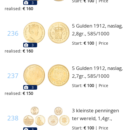
Start:
€ 100
| Price
3
realised:
€ 160
5 Gulden 1912, naslag,
236
2,8gr., 585/1000
Start:
€ 100
| Price
3
realised:
€ 160
5 Gulden 1912, naslag,
237
2,7gr., 585/1000
Start:
€ 100
| Price
3
realised:
€ 150
3 kleinste penningen
238
ter wereld, 1,4gr.,
999/1000
Start:
€ 100
| Price
3