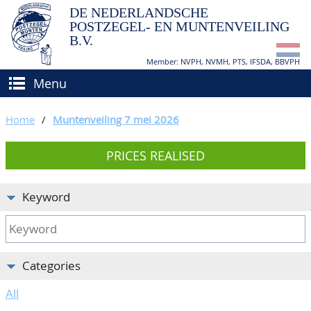
DE NEDERLANDSCHE
POSTZEGEL- EN MUNTENVEILING
B.V.
Member: NVPH, NVMH, PTS, IFSDA, BBVPH
Menu
HOME
Home
/
Muntenveiling 7 mei 2026
BUY AND SELL
PRICES REALISED
BIDDING
How to sell?
APPRAISALS
How to buy?
Keyword
CATALOGUE/RESULTS
Conditions
GRADING
Categories
CALENDAR
All
ABOUT US