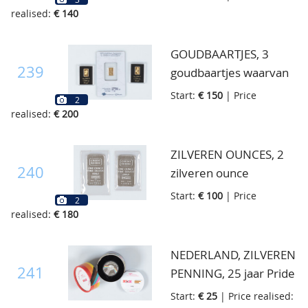
realised:
€ 140
GOUDBAARTJES, 3
239
goudbaartjes waarvan
1x 1gr. en 2x 1/200
Start:
€ 150
| Price
2
Oz., in zakje
realised:
€ 200
ZILVEREN OUNCES, 2
240
zilveren ounce
baartjes, in klein doosje
Start:
€ 100
| Price
2
realised:
€ 180
NEDERLAND, ZILVEREN
241
PENNING, 25 jaar Pride
Amsterdam, in
Start:
€ 25
| Price realised: