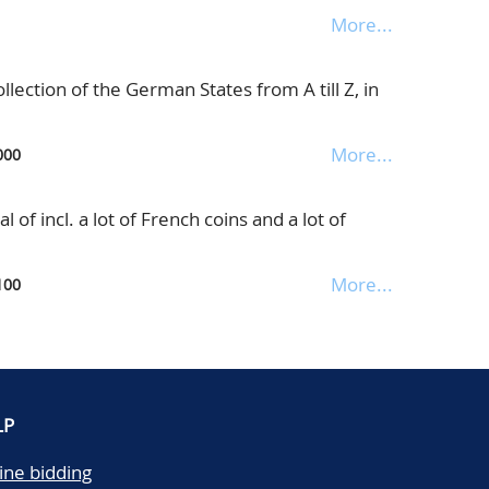
More...
lection of the German States from A till Z, in
More...
000
 of incl. a lot of French coins and a lot of
More...
100
LP
ine bidding