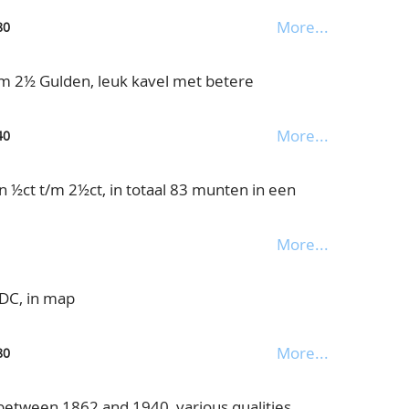
More...
80
/m 2½ Gulden, leuk kavel met betere
More...
40
n ½ct t/m 2½ct, in totaal 83 munten in een
More...
FDC, in map
More...
80
 between 1862 and 1940, various qualities,