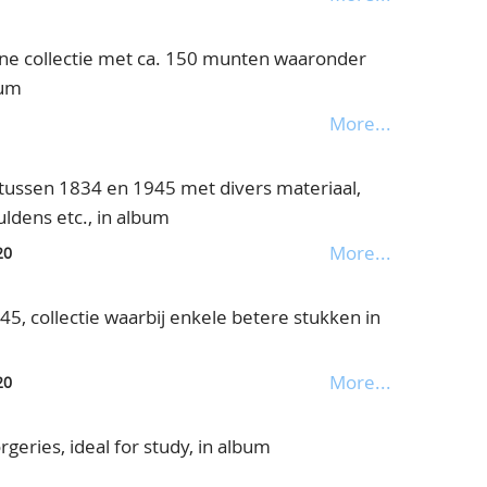
ne collectie met ca. 150 munten waaronder
bum
More...
 tussen 1834 en 1945 met divers materiaal,
ldens etc., in album
More...
20
45, collectie waarbij enkele betere stukken in
More...
20
forgeries, ideal for study, in album