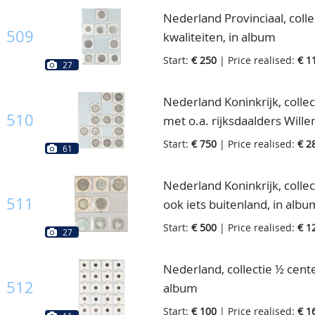
Nederland Provinciaal, coll
509
kwaliteiten, in album
Start:
€ 250
| Price realised:
€ 1
27
Nederland Koninkrijk, collec
510
met o.a. rijksdaalders Willem
2 albums
Start:
€ 750
| Price realised:
€ 2
61
Nederland Koninkrijk, collec
511
ook iets buitenland, in albu
Start:
€ 500
| Price realised:
€ 1
27
Nederland, collectie ½ cente
512
album
Start:
€ 100
| Price realised:
€ 1