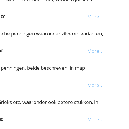
More...
100
ische penningen waaronder zilveren varianten,
More...
90
 penningen, beide beschreven, in map
More...
 Grieks etc. waaronder ook betere stukken, in
More...
40