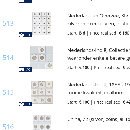
11
Nederland en Overzee, Klei
513
zilveren exemplaren, in al
Start:
Bid
| Price realised:
€ 160
19
Nederlands-Indië, Collectie
514
waaronder enkele betere gu
Start:
€ 100
| Price realised:
€ 5
23
Nederlands-Indië, 1855 - 19
515
mooie kwaliteit, in album
Start:
€ 100
| Price realised:
€ 4
19
China, 72 (silver) coins, all 
516