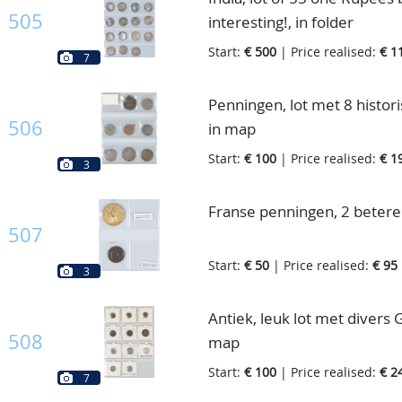
505
interesting!, in folder
Start:
€ 500
| Price realised:
€ 1
7
Penningen, lot met 8 histor
506
in map
Start:
€ 100
| Price realised:
€ 1
3
Franse penningen, 2 betere
507
Start:
€ 50
| Price realised:
€ 95
3
Antiek, leuk lot met divers
508
map
Start:
€ 100
| Price realised:
€ 2
7