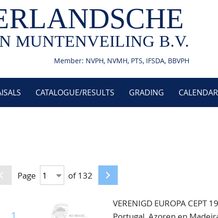
ERLANDSCHE
N MUNTENVEILING B.V.
Member: NVPH, NVMH, PTS, IFSDA, BBVPH
ISALS
CATALOGUE/RESULTS
GRADING
CALENDAR
Page
of 132
VERENIGD EUROPA CEPT 1977-
1
Portugal, Azoren en Madeira,