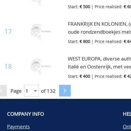
vingerhoedstempeltjes etc.
Start:
€ 500
| Price realised:
€ 6
FRANKRIJK EN KOLONIEN, (on
17
oude rondzendboekjes met v
doos
Start:
€ 800
| Price realised:
€ 6
WEST EUROPA, diverse authen
18
Italië en Oostenrijk, met v
cat.waarde, in 5 oude albu
Start:
€ 400
| Price realised:
€ 4
Page
of 132
COMPANY INFO
HE
Payments
Onl