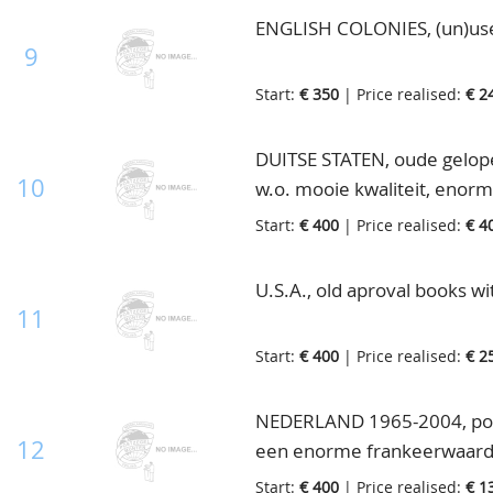
ENGLISH COLONIES, (un)used 
9
Start:
€ 350
| Price realised:
€ 2
DUITSE STATEN, oude gelop
10
w.o. mooie kwaliteit, enorm
Start:
€ 400
| Price realised:
€ 4
U.S.A., old aproval books wit
11
Start:
€ 400
| Price realised:
€ 2
NEDERLAND 1965-2004, post
12
een enorme frankeerwaarde i
doosje
Start:
€ 400
| Price realised:
€ 1