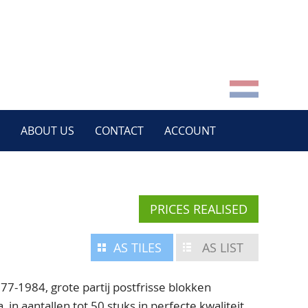
ABOUT US
CONTACT
ACCOUNT
PRICES REALISED
AS TILES
AS LIST
1984, grote partij postfrisse blokken
 in aantallen tot 50 stuks in perfecte kwaliteit