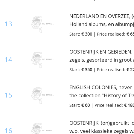
NEDERLAND EN OVERZEE, (on)
13
Holland albums, en albumpj
Start:
€ 300
| Price realised:
€ 6
OOSTENRIJK EN GEBIEDEN, kl
14
zegels, gesorteerd in groo
cat.waarde, in doos
Start:
€ 350
| Price realised:
€ 2
ENGLISH COLONIES, never hi
15
the collection "History of Tr
Start:
€ 60
| Price realised:
€ 18
OOSTENRIJK, (on)gebruikt l
16
w.o. veel klassieke zegels 