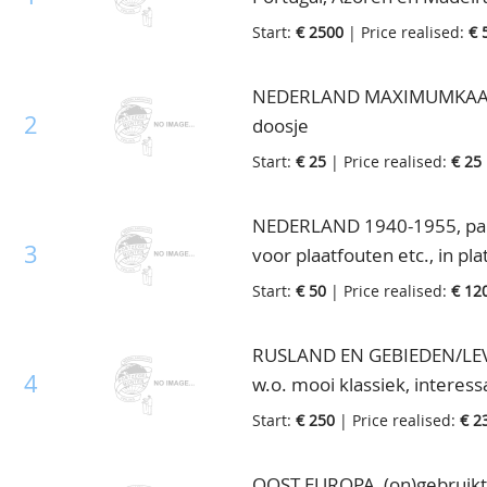
als zo van de post, zeer hog
Start:
€ 2500
| Price realised:
€ 
NEDERLAND MAXIMUMKAARTEN,
2
doosje
Start:
€ 25
| Price realised:
€ 25
NEDERLAND 1940-1955, parti
3
voor plaatfouten etc., in pl
Start:
€ 50
| Price realised:
€ 12
RUSLAND EN GEBIEDEN/LEVA
4
w.o. mooi klassiek, interessa
doosje
Start:
€ 250
| Price realised:
€ 2
OOST EUROPA, (on)gebruikt 