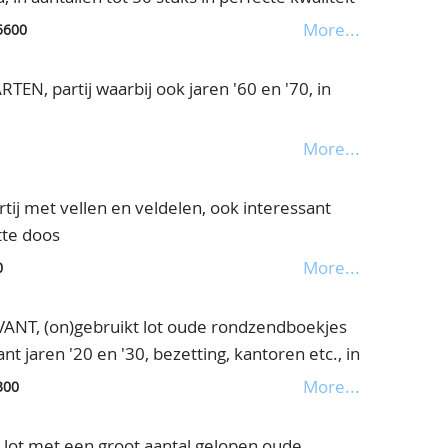
e cat.waarde, in doosje
More...
5600
 partij waarbij ook jaren '60 en '70, in
More...
j met vellen en veldelen, ook interessant
atte doos
More...
0
NT, (on)gebruikt lot oude rondzendboekjes
nt jaren '20 en '30, bezetting, kantoren etc., in
More...
300
lot met een groot aantal gelopen oude