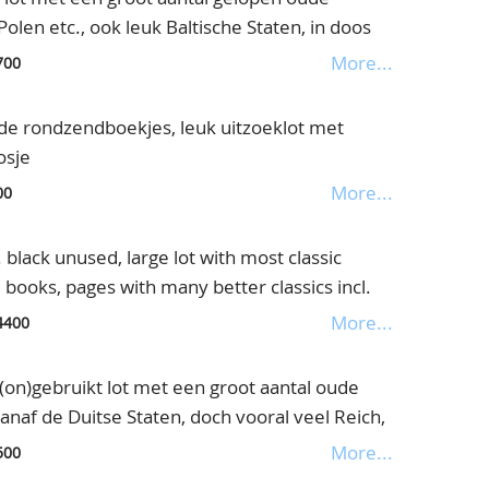
olen etc., ook leuk Baltische Staten, in doos
More...
700
 rondzendboekjes, leuk uitzoeklot met
osje
More...
00
black unused, large lot with most classic
books, pages with many better classics incl.
 cat.value, in small box
More...
4400
n)gebruikt lot met een groot aantal oude
naf de Duitse Staten, doch vooral veel Reich,
More...
500