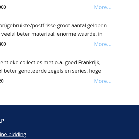
, pracht lot met een enorme waarde, in doos
More...
000
)gebruikte/postfrisse groot aantal gelopen
eelal beter materiaal, enorme waarde, in
More...
400
tieke collecties met o.a. goed Frankrijk,
eel beter genoteerde zegels en series, hoge
ms en albumbladen, in doos
More...
20
LP
ine bidding