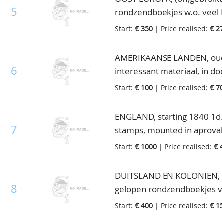
5
rondzendboekjes w.o. veel P
Start:
€ 350
| Price realised:
€ 2
AMERIKAANSE LANDEN, oude
6
interessant materiaal, in do
Start:
€ 100
| Price realised:
€ 7
ENGLAND, starting 1840 1d. 
7
stamps, mounted in aproval 
£1 Victoria green, enormous
Start:
€ 1000
| Price realised:
€ 
DUITSLAND EN KOLONIEN, (o
8
gelopen rondzendboekjes va
in doos
Start:
€ 400
| Price realised:
€ 1