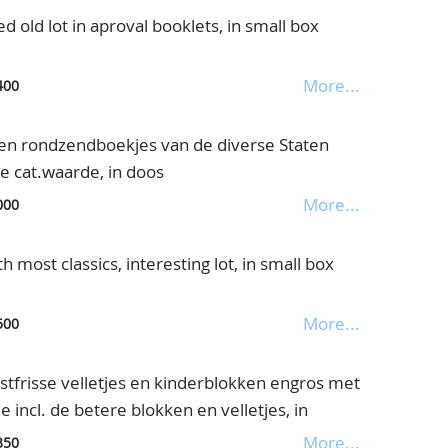
old lot in aproval booklets, in small box
More...
400
en rondzendboekjes van de diverse Staten
e cat.waarde, in doos
More...
000
h most classics, interesting lot, in small box
More...
500
frisse velletjes en kinderblokken engros met
ncl. de betere blokken en velletjes, in
More...
350