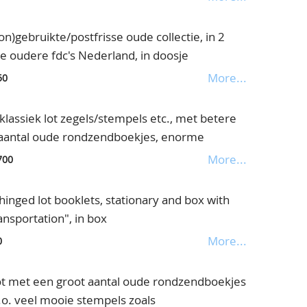
gebruikte/postfrisse oude collectie, in 2
e oudere fdc's Nederland, in doosje
More...
50
assiek lot zegels/stempels etc., met betere
t aantal oude rondzendboekjes, enorme
More...
700
nged lot booklets, stationary and box with
ansportation", in box
More...
0
ot met een groot aantal oude rondzendboekjes
w.o. veel mooie stempels zoals