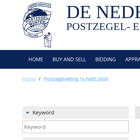
DE NED
POSTZEGEL- E
HOME
BUY AND SELL
BIDDING
APPRA
Home
/
Postzegelveiling 1e helft 2006
Keyword