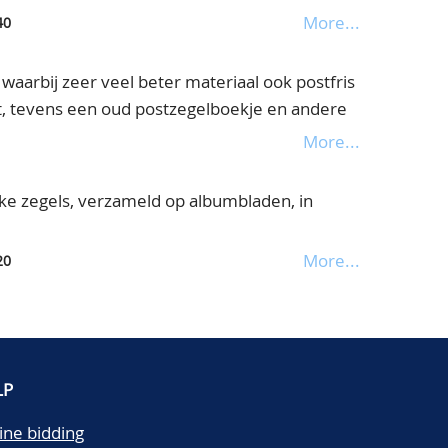
More...
40
 waarbij zeer veel beter materiaal ook postfris
t, tevens een oud postzegelboekje en andere
iging aanbevolen, op kaartjes, in stockboekje
More...
eke zegels, verzameld op albumbladen, in
More...
20
LP
ine bidding