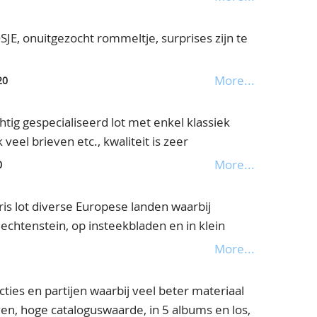
 onuitgezocht rommeltje, surprises zijn te
More...
20
ig gespecialiseerd lot met enkel klassiek
eel brieven etc., kwaliteit is zeer
 inzender geen tijd meer gehad om dit op te
More...
0
ns de erven is de aanschafwaarde ruim
ostenrijkse handelaren en veilingen, ideaal
is lot diverse Europese landen waarbij
n, op albumbladen en veel los, in doosje
iechtenstein, op insteekbladen en in klein
More...
ies en partijen waarbij veel beter materiaal
ven, hoge cataloguswaarde, in 5 albums en los,