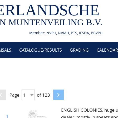
ERLANDSCHE
N MUNTENVEILING B.V.
Member: NVPH, NVMH, PTS, IFSDA, BBVPH
ISALS
CATALOGUE/RESULTS
GRADING
CALENDAR
Page
of 123
ENGLISH COLONIES, huge un
1
dealer, mostly in sheets an