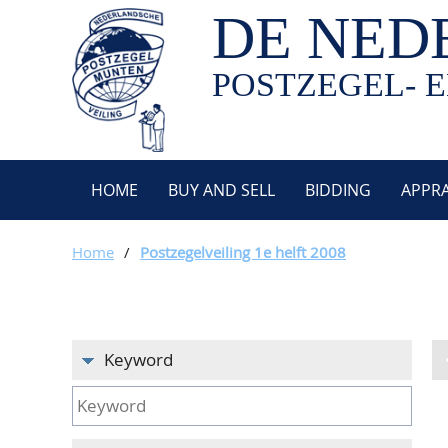
DE NED
POSTZEGEL- E
HOME
BUY AND SELL
BIDDING
APPRA
Home
/
Postzegelveiling 1e helft 2008
Keyword