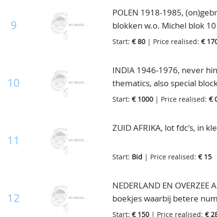
POLEN 1918-1985, (on)gebrui
9
blokken w.o. Michel blok 10
landencollecties, in Schaub
Start:
€ 80
| Price realised:
€ 17
INDIA 1946-1976, never hinge
10
thematics, also special block
Start:
€ 1000
| Price realised:
€ 
ZUID AFRIKA, lot fdc's, in kl
11
Start:
Bid
| Price realised:
€ 15
NEDERLAND EN OVERZEE AU
12
boekjes waarbij betere nu
Start:
€ 150
| Price realised:
€ 2