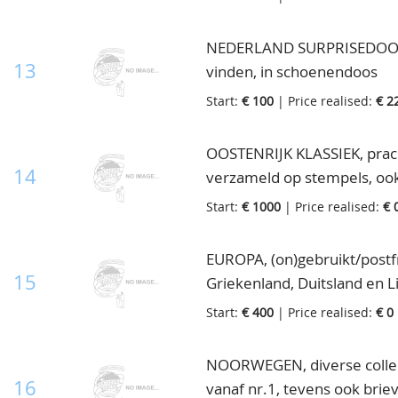
NEDERLAND SURPRISEDOOSJE,
13
vinden, in schoenendoos
Start:
€ 100
| Price realised:
€ 2
OOSTENRIJK KLASSIEK, pracht
14
verzameld op stempels, ook v
hoogstaand, helaas heeft de
Start:
€ 1000
| Price realised:
€ 
zetten als collectie, volge
€10.000,= vnl. gekocht bij O
EUROPA, (on)gebruikt/postfr
om te detailleren, in mappe
15
Griekenland, Duitsland en L
doosje
Start:
€ 400
| Price realised:
€ 0
NOORWEGEN, diverse collect
16
vanaf nr.1, tevens ook brie