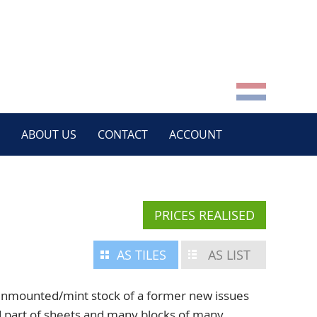
ABOUT US
CONTACT
ACCOUNT
PRICES REALISED
AS TILES
AS LIST
mounted/mint stock of a former new issues
d part of sheets and many blocks of many