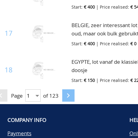
in doosje
Start:
€ 400
| Price realised:
€ 5
BELGIE, zeer interessant lot
17
oud, maar ook bulk gebruik
gekke dingen, goede bezicht
Start:
€ 400
| Price realised:
€ 0
en in 2 zakjes, in doos
EGYPTE, lot vanaf de klassi
18
doosje
Start:
€ 150
| Price realised:
€ 2
Page
of 123
COMPANY INFO
HE
Payments
Onl