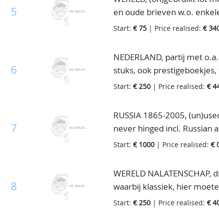
5
en oude brieven w.o. enkele
albums en los, in doos
Start:
€ 75
| Price realised:
€ 34
NEDERLAND, partij met o.a. 
6
stuks, ook prestigeboekjes, 
in 7 albums en veel los, in 
Start:
€ 250
| Price realised:
€ 4
RUSSIA 1865-2005, (un)used
7
never hinged incl. Russian a
value, in 15 stockbooks, in 
Start:
€ 1000
| Price realised:
€ 
WERELD NALATENSCHAP, diver
8
waarbij klassiek, hier moe
bezichtigen!, in albums /ins
Start:
€ 250
| Price realised:
€ 4