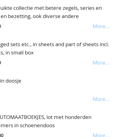
kte collectie met betere zegels, series en
 en bezetting, ook diverse andere
ek album en veel op bladen, in doos
More...
0
d sets etc., in sheets and part of sheets incl.
s, in small box
More...
0
ein doosje
More...
TOMAATBOEKJES, lot met honderden
mmers in schoenendoos
More...
80