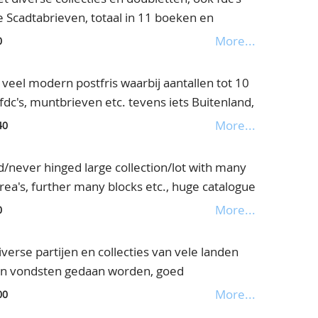
 Scadtabrieven, totaal in 11 boeken en
More...
0
veel modern postfris waarbij aantallen tot 10
fdc's, muntbrieven etc. tevens iets Buitenland,
doos
More...
40
/never hinged large collection/lot with many
rea's, further many blocks etc., huge catalogue
box
More...
0
se partijen en collecties van vele landen
ten vondsten gedaan worden, goed
teekboeken en veel los, in 2 dozen
More...
00