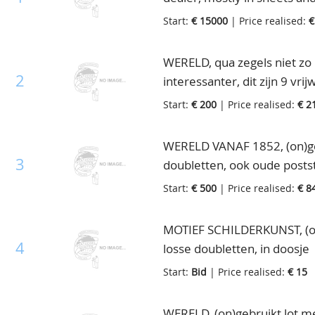
English Colonies from A till
Start:
€ 15000
| Price realised:
€
well organised in bags with
interesting voor thematics, 
WERELD, qua zegels niet zo 
specification within the lot,
2
interessanter, dit zijn 9 v
small boxes ENGELSE KOLON
van Minkus, prachtige ca. 1
Start:
€ 200
| Price realised:
€ 2
voormalig nieuwtjeshandelaa
insteekboeken met diversen 
blokken van vele Engelse Ko
WERELD VANAF 1852, (on)gebr
de laatste jaren, keurig ges
3
doubletten, ook oude posts
nummer erop, ook zeer inte
interessant Indonesië, Zwe
cataloguswaarde £228.187,=(S
Start:
€ 500
| Price realised:
€ 8
in albums, stockboeken, oud
koop voor handelaar of bele
dozen
MOTIEF SCHILDERKUNST, (on)
4
losse doubletten, in doosje
Start:
Bid
| Price realised:
€ 15
WERELD, (on)gebruikt lot me