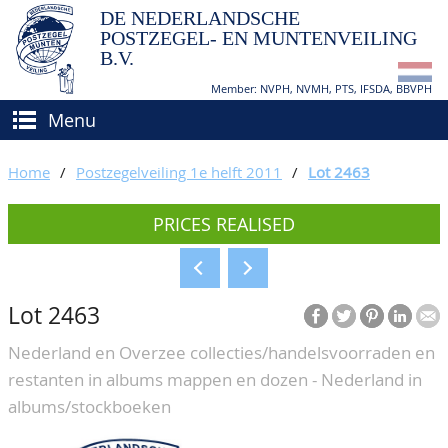
DE NEDERLANDSCHE
POSTZEGEL- EN MUNTENVEILING
B.V.
Member: NVPH, NVMH, PTS, IFSDA, BBVPH
Menu
HOME
Home
/
Postzegelveiling 1e helft 2011
/
Lot 2463
BUY AND SELL
PRICES REALISED
BIDDING
How to sell?
APPRAISALS
How to buy?
Lot 2463
CATALOGUE/RESULTS
Conditions
Nederland en Overzee collecties/handelsvoorraden en
GRADING
restanten in albums mappen en dozen - Nederland in
CALENDAR
albums/stockboeken
ABOUT US