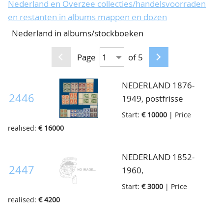
Nederland en Overzee collecties/handelsvoorraden
CONTACT
Our Team
en restanten in albums mappen en dozen
Nederland in albums/stockboeken
ACCOUNT
80 Years NPV
Page
of 5
NEDERLAND 1876-
2446
1949, postfrisse
voorraad beginnend
Start:
€ 10000
| Price
met emissie cijfer en
realised:
€ 16000
Hangend haar waarbij
o.a. 50ct nr.45 in blok
NEDERLAND 1852-
van vier verder veel
2447
1960,
losse nummers van de
(on)gebruikte/postfrisse
Start:
€ 3000
| Price
Bontkraagserie waarbij
zeer nette colectie
realised:
€ 4200
betere waardes maar
geheel compleet vanaf
ook nr.77/80 in