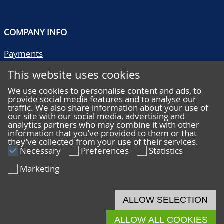
COMPANY INFO
Payments
Shipping/collect
This website uses cookies
Literature
Quality descriptions
We use cookies to personalise content and ads, to
provide social media features and to analyse our
Frequently asked questions
traffic. We also share information about your use of
Terms and conditions
our site with our social media, advertising and
analytics partners who may combine it with other
Privacy statement
information that you’ve provided to them or that
they’ve collected from your use of their services.
Necessary
Preferences
Statistics
Marketing
HELP
Online bidding
ALLOW SELECTION
Live bidding
ALLOW ALL COOKIES