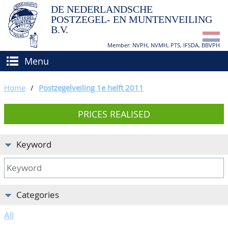
DE NEDERLANDSCHE
POSTZEGEL- EN MUNTENVEILING
B.V.
Member: NVPH, NVMH, PTS, IFSDA, BBVPH
Menu
HOME
Home
/
Postzegelveiling 1e helft 2011
BUY AND SELL
PRICES REALISED
BIDDING
How to sell?
APPRAISALS
How to buy?
Keyword
CATALOGUE/RESULTS
Conditions
GRADING
Categories
CALENDAR
All
ABOUT US