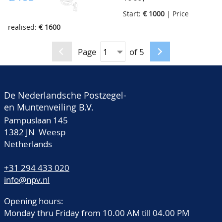
etc., in 2 Davo albums
ongebruikte/postfrisse
Legioenblokken(2x),
Start:
€ 1000
| Price
voorraad vanaf nr.1
nette collectie met een
realised:
€ 1600
waarbij ook diverse
hoge cataloguswaarde,
betere nummers zoals
Page
of 5
in Excelsior album
80, 101 met certificaat,
130/131 etc. Ook
Roltanding en Port,
De Nederlandsche Postzegel-
overwegend nette
en Muntenveiling B.V.
kwaliteit, hoge
Pampuslaan 145
cataloguswaarde, in 2
1382 JN Weesp
Netherlands
dikke voorraadboeken
+31 294 433 020
info@npv.nl
Opening hours:
Monday thru Friday from 10.00 AM till 04.00 PM