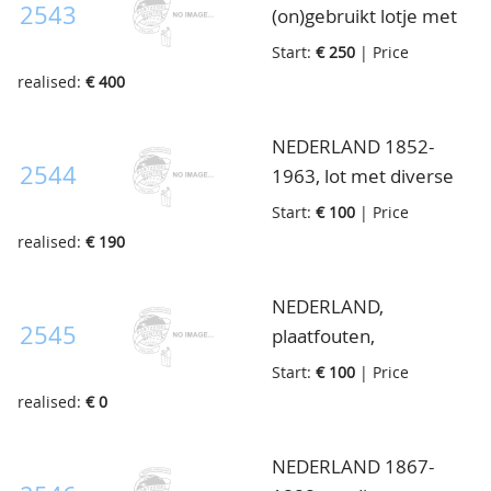
130/131. Ook
2543
(on)gebruikt lotje met
Luchtpost, Dienst etc.,
betere nummers zoals
Start:
€ 250
| Price
op albumbladen, in
23, 42, 46, 61b/c, 79,
realised:
€ 400
map
104/105 allen
ongebruikt en ook
NEDERLAND 1852-
104/105 gebruikt etc.,
2544
1963, lot met diverse
hoge cataloguswaarde,
betere nummers
Start:
€ 100
| Price
op 2 kaartjes, in map
klassiek gebruikt
realised:
€ 190
waarbij betere
stempels in
NEDERLAND,
overwegend mooie
2545
plaatfouten,
kwaliteit, in 2 boekjes
drukfouten, ongebruikt
Start:
€ 100
| Price
en op bladen, in map
lotje, in map
realised:
€ 0
NEDERLAND 1867-