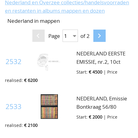
Nederland en Overzee collecties/handelsvoorraden
CONTACT
Our Team
en restanten in albums mappen en dozen
Nederland in mappen
ACCOUNT
80 Years NPV
Page
of 2
NEDERLAND EERSTE
2532
EMISSIE, nr.2, 10ct
rood, meer dan 1000
Start:
€ 4500
| Price
stuks, bijna alle geplate
realised:
€ 6200
goed gerande ex., ook
enkele zeer
NEDERLAND, Emissie
breedgerande en of
2533
Bontkraag 56/80
hoekstuk, cat.waarde
complete serie t/m de
Start:
€ 2000
| Price
ruim €45.000,=. Hoge
10gld en Jubileum
realised:
€ 2100
uitprijswaarde!,
1913, 90/110 complete
Interessant voor de