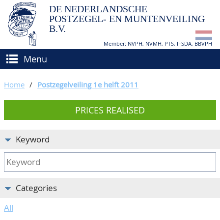
DE NEDERLANDSCHE
POSTZEGEL- EN MUNTENVEILING
B.V.
Member: NVPH, NVMH, PTS, IFSDA, BBVPH
Menu
HOME
Home
/
Postzegelveiling 1e helft 2011
BUY AND SELL
PRICES REALISED
BIDDING
How to sell?
APPRAISALS
How to buy?
Keyword
CATALOGUE/RESULTS
Conditions
GRADING
Categories
CALENDAR
All
ABOUT US