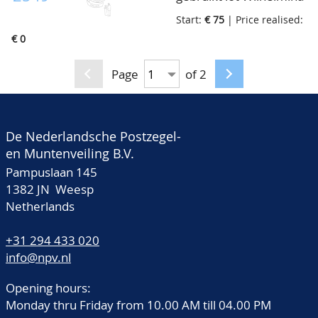
map
met hangend haar
Start:
€ 75
| Price realised:
nr.46C bruin en
€ 0
olijfgroen Lt.11(15x)
waarbij in paar,
Page
of 2
cat.waarde Fl.1200,=,
op insteekkaart, in map
De Nederlandsche Postzegel-
en Muntenveiling B.V.
Pampuslaan 145
1382 JN Weesp
Netherlands
+31 294 433 020
info@npv.nl
Opening hours:
Monday thru Friday from 10.00 AM till 04.00 PM