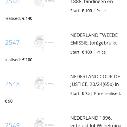
2546
1888, tandingen en
typen in diverse
Start:
€ 100
| Price
aantallen en diverse
realised:
€ 140
stempels etc.,
gesorteerd op kaartjes,
NEDERLAND TWEEDE
op bladen, in map
2547
EMISSIE, (on)gebruikt
incl. drie
Start:
€ 100
| Price
kartonproeven, op
realised:
€ 100
albumblad
NEDERLAND COUR DE
2548
JUSTICE, 20/24(65x) in
veldelen, 25/26(25x) in
Start:
€ 75
| Price realised:
veldelen en
€ 90
27/40(200x) meest in
vel(deel), leuk om uit te
NEDERLAND 1896,
zoeken op variaties, in
2549
gebruikt lot Wilhelmina