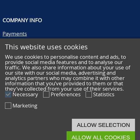
COMPANY INFO
Payments
Shipping/collect
This website uses cookies
Literature
Quality descriptions
We use cookies to personalise content and ads, to
provide social media features and to analyse our
Frequently asked questions
traffic. We also share information about your use of
Terms and conditions
our site with our social media, advertising and
analytics partners who may combine it with other
Privacy statement
information that you’ve provided to them or that
they’ve collected from your use of their services.
Necessary
Preferences
Statistics
Marketing
HELP
Online bidding
ALLOW SELECTION
Live bidding
ALLOW ALL COOKIES