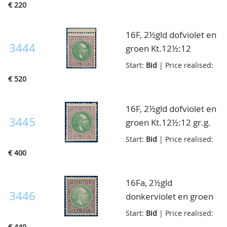
volledige originele
€ 220
gom, pracht ex., cert.
NKD
16F, 2½gld dofviolet en
3444
groen Kt.12½:12
gr.g.Koning Willem III,
Start:
Bid
| Price realised:
postfris met volledige
€ 520
originele gom, pracht
ex. met
16F, 2½gld dofviolet en
bovenvelrandje, cert.
3445
groen Kt.12½:12 gr.g.
Muis en NKD
Koning Willem III,
Start:
Bid
| Price realised:
postfris met volledige
€ 400
originele gom, , pracht
ex., cert. NKD
16Fa, 2½gld
3446
donkerviolet en groen
Kt.12½:12 gr.g. Koning
Start:
Bid
| Price realised:
Willem III, postfris met
€ 440