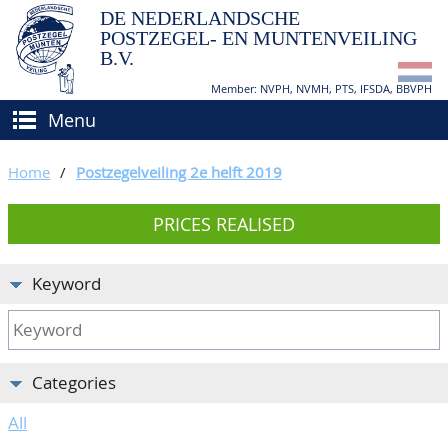
DE NEDERLANDSCHE
POSTZEGEL- EN MUNTENVEILING
B.V.
Member: NVPH, NVMH, PTS, IFSDA, BBVPH
Menu
HOME
Home
/
Postzegelveiling 2e helft 2019
BUY AND SELL
PRICES REALISED
BIDDING
How to sell?
APPRAISALS
How to buy?
Keyword
CATALOGUE/RESULTS
Conditions
GRADING
Categories
CALENDAR
All
ABOUT US