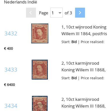
Nederlands Indië
CONTACT
Our Team
Page
of 3
ACCOUNT
80 Years NPV
1, 10ct wijnrood Koning
3432
Willem III 1864, postfris
met volledige originele
Start:
Bid
| Price realised:
gom, zeer
€ 400
breedgerand, licht
uitgestreken vouwtje
2, 10ct karmijnrood
overigens luxe ex.,
3433
Koning Willem III 1868,
cert. NKD
postfris met volledige
Start:
Bid
| Price realised:
originele gom, goed
€ 6400
gecentreerd, luxe ex.,
uiterst zeldzaam in
2, 10ct karmijnrood
deze mooie kwaliteit!!
3434
Koning Willem III 1868,
cert. NKD