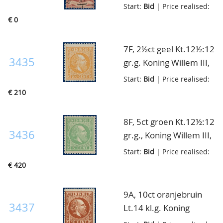
gebruikt met halfrond
Start:
Bid
| Price realised:
francostempel Salatiga,
€ 0
pracht ex.
7F, 2½ct geel Kt.12½:12
3435
gr.g. Koning Willem III,
postfris met volledige
Start:
Bid
| Price realised:
originele gom, pracht
€ 210
ex., cert. NKD
8F, 5ct groen Kt.12½:12
3436
gr.g., Koning Willem III,
postfris met volledige
Start:
Bid
| Price realised:
originele gom, pracht
€ 420
ex., cert. Muis en NKD
9A, 10ct oranjebruin
3437
Lt.14 kl.g. Koning
Willem III, postfris met