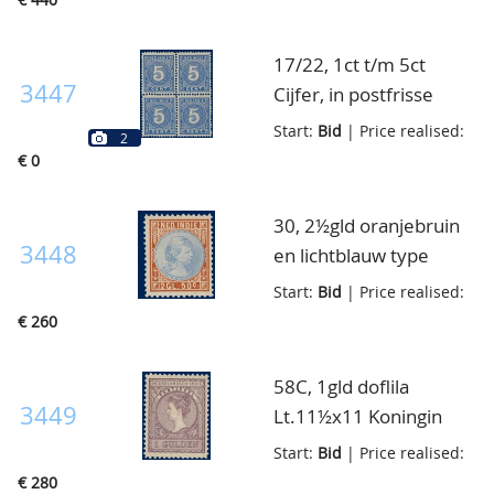
volledige originele
gom, goed
17/22, 1ct t/m 5ct
gecentreerd, luxe ex.,
3447
Cijfer, in postfrisse
cert. Vleeming en NKD
blokken van vier,
Start:
Bid
| Price realised:
2
pracht ex., blokken zijn
€ 0
zeer zeldzaam!! cert.
Muis en NKD
30, 2½gld oranjebruin
3448
en lichtblauw type
Hangend haar, postfris,
Start:
Bid
| Price realised:
pracht ex., cert. NKD
€ 260
58C, 1gld doflila
3449
Lt.11½x11 Koningin
Wilhelmina, postfris,
Start:
Bid
| Price realised:
pracht ex., cert. NKD
€ 280