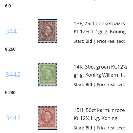
blok van vier met
€ 0
volledige originele gom
waarin de vaak
13F, 25ct donkerpaars
voorkomende bruine
3441
Kt.12½:12 gr.g. Koning
vlekjes overigens luxe
Willem III, postfris met
Start:
Bid
| Price realised:
blok
volledige originele
€ 260
gom, pracht ex., cert.
NKD
14K, 30ct groen Kt.12½
3442
gr.g. Koning Willem III,
postfris met volledige
Start:
Bid
| Price realised:
originele gom, zeer fris
€ 230
luxe ex., cert. NKD
15H, 50ct karmijnroze
3443
Kt.12½ kl.g. Koning
Willem III, postfris met
Start:
Bid
| Price realised: