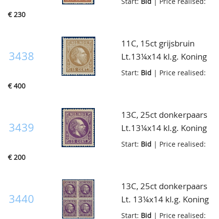
Start:
Bid
| Price realised:
volledige originele
€ 230
gom, pracht ex., cert.
NKD
11C, 15ct grijsbruin
3438
Lt.13¼x14 kl.g. Koning
Willem III, postfris met
Start:
Bid
| Price realised:
volledige originele
€ 400
gom, zeer fris luxe ex.,
cert. NKD
13C, 25ct donkerpaars
3439
Lt.13¼x14 kl.g. Koning
Willem III, postfris met
Start:
Bid
| Price realised:
volledige originele
€ 200
gom, goed
gecentreerd, pracht
13C, 25ct donkerpaars
ex., cert. NKD
3440
Lt. 13¼x14 kl.g. Koning
Willem III, in postfris
Start:
Bid
| Price realised: