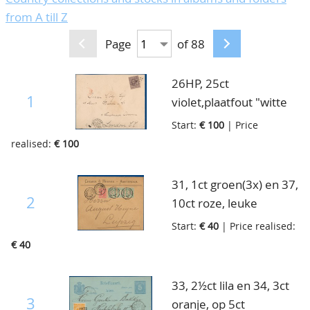
from A till Z
Page
of 88
26HP, 25ct
1
violet,plaatfout "witte
vlek in het haar" op
Start:
€ 100
| Price
enveloppe van
realised:
€ 100
Amsterdam naar
London, 1889
31, 1ct groen(3x) en 37,
2
10ct roze, leuke
mengfrankering op
Start:
€ 40
| Price realised:
mooie brief van
€ 40
Amsterdam naar
Duitsland , 17-4-1919
33, 2½ct lila en 34, 3ct
3
oranje, op 5ct