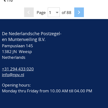
€ 110
briefkaart aan
geïnterneerde met
Page
of 88
persoonlijke inhoud en
daar doorgestuurd
naar Vught, november
De Nederlandsche Postzegel-
1946
en Muntenveiling B.V.
Pampuslaan 145
1382 JN Weesp
Netherlands
+31 294 433 020
info@npv.nl
Opening hours:
Monday thru Friday from 10.00 AM till 04.00 PM