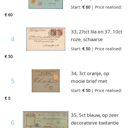
briefkaart van
Start:
€ 60
| Price realised:
Nederlands Indië
€ 60
gestuurd van 's
Gravenhage naar
33, 2½ct lila en 37, 10ct
Duitsland, 1-6-1892
4
roze, schaarse
mengfrankering op
Start:
€ 50
| Price realised:
brief met proefstempel
€ 50
Amsterdam naar
Amerika, 2-1-1895
34, 3ct oranje, op
5
mooie brief met
kleinrond Maastricht 1,
Start:
€ 50
| Price realised:
verzonden binnen
€ 0
Maastricht, 24-3-1898
35, 5ct blauw, op zeer
6
decoratieve kwitantie