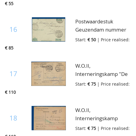
op brief van Rotterdam
€ 55
naar Charlois, 24-11-
1896
Postwaardestuk
16
Geuzendam nummer
67, spectaculaire
Start:
€ 50
| Price realised:
versnijding, verzonden
€ 85
van Nijmegen naar Elst,
21-3-1908
W.O.II,
17
Interneringskamp "De
Bataaf Schiedam",
Start:
€ 75
| Price realised:
briefkaart aan
€ 110
geïnterneerde met
persoonlijke inhoud en
W.O.II,
daar doorgestuurd
18
Interneringskamp
naar Rotterdam,
"Kanaalweg Duindorp
Start:
€ 75
| Price realised:
februari 1946
Scheveningen",