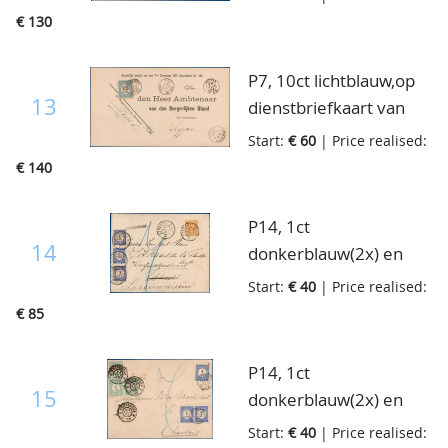
Petten naar
€ 130
Schagerbrug, zeer
zeldzaam, 24-6-89
P7, 10ct lichtblauw,op
13
dienstbriefkaart van
Petten naar
Start:
€ 60
| Price realised:
Schagerbrug, zeer
€ 140
zeldzaam, 25-6-1889
P14, 1ct
14
donkerblauw(2x) en
P19, 5ct donkerblauw,
Start:
€ 40
| Price realised:
op brief van Utrecht
€ 85
lokaal maar
doorgestuurd naar
P14, 1ct
Leeuwarden en daar
15
donkerblauw(2x) en
terecht beport, 29-5-
P19, 5ct donkerblauw,
Start:
€ 40
| Price realised:
1896