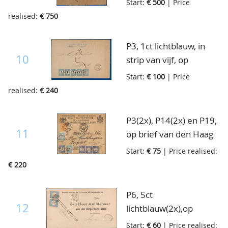
Start:
€ 500
| Price
gevouwen dienstbrief
realised:
€ 750
van Den Bosch naar
Heeze volgens
P3, 1ct lichtblauw, in
postvrijdom hoefde
10
strip van vijf, op
alleen voor waarde
Dienstbrief van Zwolle
Start:
€ 100
| Price
aangifte te worden
naar Deventer, 21-3-
realised:
€ 240
betaald= f0.25 per
1882
f1000,=, dus
P3(2x), P14(2x) en P19,
10x0.25=f2.50, uiterst
11
op brief van den Haag
zeldzaam poststuk!! 25-
naar Zorgvliet, aldaar
2-1921
Start:
€ 75
| Price realised:
beport en geweigerd
€ 220
en afgeschreven, dan
retour en weer beport,
P6, 5ct
1-7-1895
12
lichtblauw(2x),op
dienstbriefkaart van
Start:
€ 60
| Price realised: