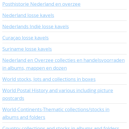
Posthistorie Nederland en overzee
CONTACT
Our Team
Nederland losse kavels
ACCOUNT
80 Years NPV
Nederlands Indië losse kavels
Curaçao losse kavels
Suriname losse kavels
Nederland en Overzee collecties en handelsvoorraden
in albums, mappen en dozen
World stocks, lots and collections in boxes
World Postal History and various including picture
postcards
World-Continents-Thematic collections/stocks in
albums and folders
Country collections and stocks in albums and folders