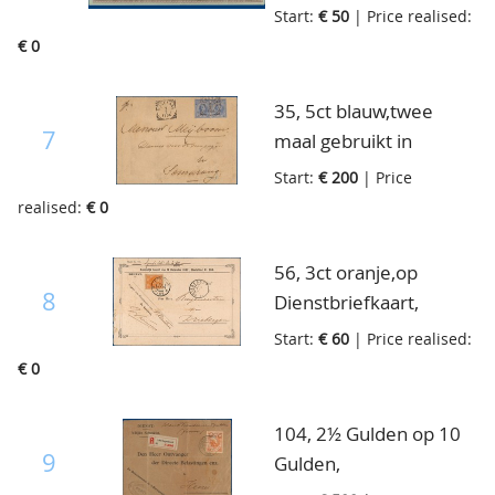
van den Haag naar
Start:
€ 50
| Price realised:
Deventer, 8-12-1894
€ 0
35, 5ct blauw,twee
7
maal gebruikt in
Nederlands Indië!, op
Start:
€ 200
| Price
brief van Magelang
realised:
€ 0
naar Semarang, 2-3-
1896
56, 3ct oranje,op
8
Dienstbriefkaart,
zeldzaam van Utrecht
Start:
€ 60
| Price realised:
naar Driebergen
€ 0
104, 2½ Gulden op 10
9
Gulden,
enkelfrankering, op