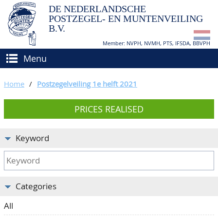
DE NEDERLANDSCHE
POSTZEGEL- EN MUNTENVEILING
B.V.
Member: NVPH, NVMH, PTS, IFSDA, BBVPH
Menu
HOME
Home
/
Postzegelveiling 1e helft 2021
BUY AND SELL
PRICES REALISED
BIDDING
How to sell?
APPRAISALS
How to buy?
Keyword
CATALOGUE/RESULTS
Conditions
GRADING
Categories
CALENDAR
All
ABOUT US