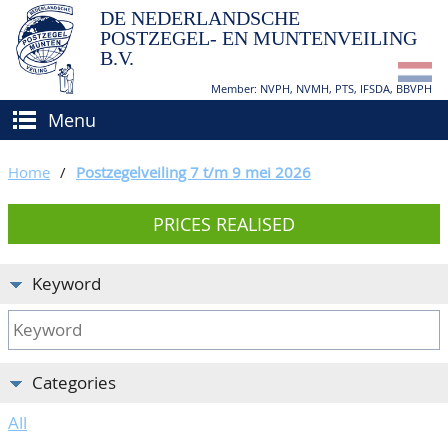
DE NEDERLANDSCHE
POSTZEGEL- EN MUNTENVEILING
B.V.
Member: NVPH, NVMH, PTS, IFSDA, BBVPH
Menu
HOME
Home
/
Postzegelveiling 7 t/m 9 mei 2026
BUY AND SELL
PRICES REALISED
BIDDING
How to sell?
APPRAISALS
How to buy?
Keyword
CATALOGUE/RESULTS
Conditions
GRADING
Categories
CALENDAR
All
ABOUT US