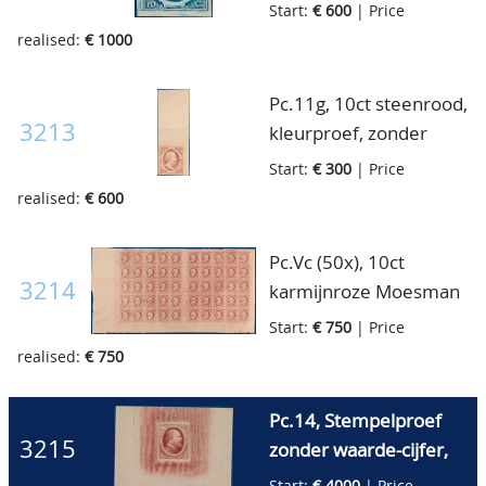
streepje op de wang,
Start:
€ 600
| Price
zeldzaam geheel!!
kleurproef, zonder
realised:
€ 1000
(5.000pt.+++)
gom, mooi gerand, luxe
ex. (1.500pt.++)
Pc.11g, 10ct steenrood,
3213
kleurproef, zonder
gom, breedgerand
Start:
€ 300
| Price
moet grote
realised:
€ 600
hoekvelrand waarin
staat (P)OSTZ(EGEL),
Pc.Vc (50x), 10ct
zeldzaam geheel!!
3214
karmijnroze Moesman
(600pt.+++)
herdruk 1895, in
Start:
€ 750
| Price
veldeel van 50 stuks
realised:
€ 750
(onderste deel van vel)
waarin vijf brugparen,
Pc.14, Stempelproef
ongetand, zonder gom,
3215
zonder waarde-cijfer,
pracht ex., zeldzaam
met arcering rond het
Start:
€ 4000
| Price