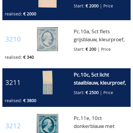
zonder watermerk, in
Start:
€ 2000
| Price
veldeel van 25
realised:
€ 2000
stuks(3ekwadrant uit
het vel) zonder gom,
Pc.10a, 5ct flets
hoekrandstuk met
3210
grijsblauw, kleurproef,
enkele kleine
zonder gom,
Start:
€ 200
| Price
bemerkingen
breedgerand, luxe ex.
realised:
€ 340
overigens luxe ex.,
(900pt.+)
zeldzaam geheel!!
Pc.10c, 5ct licht
(7.500pt.+++)
3211
staalblauw, kleurproef,
in luxe ongebruikt blok
Start:
€ 2500
| Price
van vier zonder gom,
realised:
€ 3800
breedgerand met groot
stuk bovenvelrand
Pc.11e, 10ct
waarin
3212
donkerblauw met
watermerklijnen, zeer