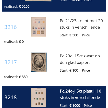
geheel!! (2.500pt.+++)
zegelbeeld in wijnrood,
realised:
€ 5200
ongebruikt zonder
gom, op velletje, luxe
Pc.21/23a-c, lot met 20
ex., van de hoogste
3216
stuks in verschillende
zeldzaamheid!!
kleuren waaronder ook
Start:
€ 500
| Price
(10.000pt.)
in blokken van vier,
realised:
€ 0
ongetand, zonder gom,
pracht ex. (3.000pt.)
Pc.23d, 15ct zwart op
3217
dun glad papier,
ongetand, ongebruikt
Start:
€ 100
| Price
zonder gom, pracht ex.
realised:
€ 380
(300pt.+)
Pc.24a-j, 5ct plaat I, 10
3218
stuks in verschillende
kleuren en papier,
Start:
€ 1000
| Price