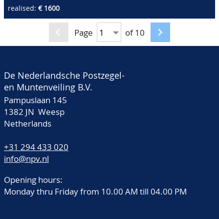
ongetand, ongebruikt
realised:
€ 1600
met gom, pracht ex.
(5.000pt.)
Page
of 10
De Nederlandsche Postzegel-
en Muntenveiling B.V.
Pampuslaan 145
1382 JN Weesp
Netherlands
+31 294 433 020
info@npv.nl
Opening hours:
Monday thru Friday from 10.00 AM till 04.00 PM