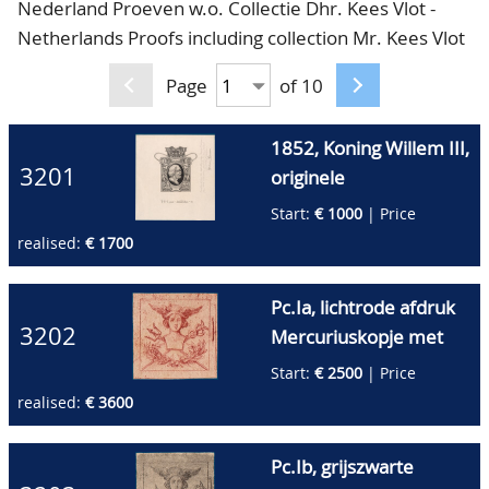
Nederland Proeven w.o. Collectie Dhr. Kees Vlot -
CONTACT
Our Team
Netherlands Proofs including collection Mr. Kees Vlot
ACCOUNT
80 Years NPV
Page
of 10
1852, Koning Willem III,
3201
originele
potloodtekening van de
Start:
€ 1000
| Price
eerste emissie Willem
realised:
€ 1700
III, kijkend naar rechts,
met kroon en waarde-
Pc.Ia, lichtrode afdruk
aanduiding 0ct,
3202
Mercuriuskopje met
gesigneerd en
gevleugelde helm met
Start:
€ 2500
| Price
gedateerd door de
afgeknipte randen met
realised:
€ 3600
ontwerper J.W. Kaiser
kruisstrepen
te Amsterdam 1851.
(16½x16½mm) op dik
Pc.Ib, grijszwarte
Deze komt uit de
kartonpapier,