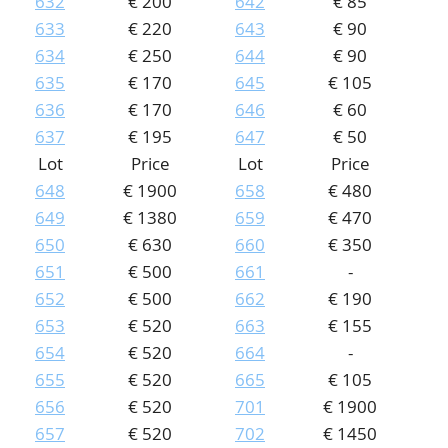
632
€ 200
642
€ 85
633
€ 220
643
€ 90
634
€ 250
644
€ 90
635
€ 170
645
€ 105
636
€ 170
646
€ 60
637
€ 195
647
€ 50
Lot
Price
Lot
Price
648
€ 1900
658
€ 480
649
€ 1380
659
€ 470
650
€ 630
660
€ 350
651
€ 500
661
-
652
€ 500
662
€ 190
653
€ 520
663
€ 155
654
€ 520
664
-
655
€ 520
665
€ 105
656
€ 520
701
€ 1900
657
€ 520
702
€ 1450