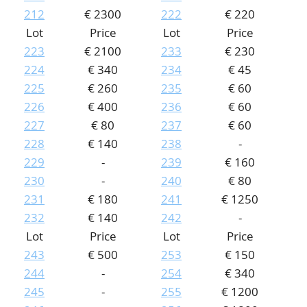
212
€ 2300
222
€ 220
Lot
Price
Lot
Price
223
€ 2100
233
€ 230
224
€ 340
234
€ 45
225
€ 260
235
€ 60
226
€ 400
236
€ 60
227
€ 80
237
€ 60
228
€ 140
238
-
229
-
239
€ 160
230
-
240
€ 80
231
€ 180
241
€ 1250
232
€ 140
242
-
Lot
Price
Lot
Price
243
€ 500
253
€ 150
244
-
254
€ 340
245
-
255
€ 1200