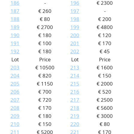
186
-
196
€ 2300
187
€ 260
197
-
188
€ 80
198
€ 200
189
€ 2700
199
€ 4800
190
€ 180
200
€ 120
191
€ 100
201
€ 170
192
€ 180
202
€ 45
Lot
Price
Lot
Price
203
€ 10500
213
€ 1600
204
€ 820
214
€ 150
205
€ 1150
215
€ 2000
206
€ 700
216
€ 520
207
€ 720
217
€ 2500
208
€ 170
218
€ 5600
209
€ 180
219
€ 3000
210
€ 150
220
€ 80
211
€ 5200
221
€ 170