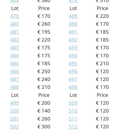
468
€ 380
478
€ 510
Lot
Price
Lot
Price
479
€ 170
489
€ 220
480
€ 260
490
€ 170
481
€ 195
491
€ 185
482
€ 220
492
€ 185
483
€ 175
493
€ 170
484
€ 175
494
€ 170
485
€ 185
495
€ 210
486
€ 250
496
€ 120
487
€ 240
497
€ 120
488
€ 210
498
€ 170
Lot
Price
Lot
Price
499
€ 200
509
€ 120
500
€ 140
510
€ 120
501
€ 260
511
€ 120
502
€ 300
512
€ 120