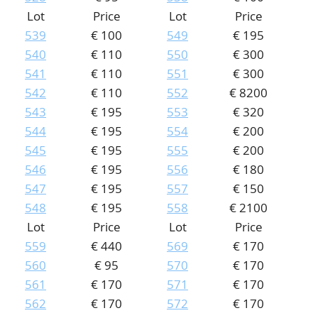
Lot
Price
Lot
Price
539
€ 100
549
€ 195
540
€ 110
550
€ 300
541
€ 110
551
€ 300
542
€ 110
552
€ 8200
543
€ 195
553
€ 320
544
€ 195
554
€ 200
545
€ 195
555
€ 200
546
€ 195
556
€ 180
547
€ 195
557
€ 150
548
€ 195
558
€ 2100
Lot
Price
Lot
Price
559
€ 440
569
€ 170
560
€ 95
570
€ 170
561
€ 170
571
€ 170
562
€ 170
572
€ 170