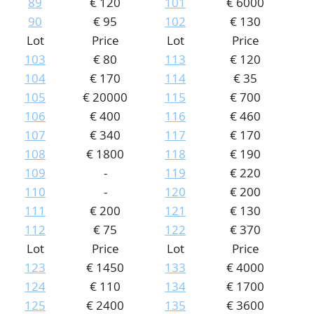
89
€ 120
101
€ 6000
90
€ 95
102
€ 130
Lot
Price
Lot
Price
103
€ 80
113
€ 120
104
€ 170
114
€ 35
105
€ 20000
115
€ 700
106
€ 400
116
€ 460
107
€ 340
117
€ 170
108
€ 1800
118
€ 190
109
-
119
€ 220
110
-
120
€ 200
111
€ 200
121
€ 130
112
€ 75
122
€ 370
Lot
Price
Lot
Price
123
€ 1450
133
€ 4000
124
€ 110
134
€ 1700
125
€ 2400
135
€ 3600