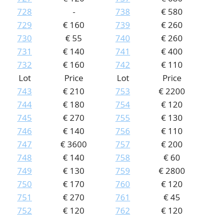
728
-
738
€ 580
729
€ 160
739
€ 260
730
€ 55
740
€ 260
731
€ 140
741
€ 400
732
€ 160
742
€ 110
Lot
Price
Lot
Price
743
€ 210
753
€ 2200
744
€ 180
754
€ 120
745
€ 270
755
€ 130
746
€ 140
756
€ 110
747
€ 3600
757
€ 200
748
€ 140
758
€ 60
749
€ 130
759
€ 2800
750
€ 170
760
€ 120
751
€ 270
761
€ 45
752
€ 120
762
€ 120