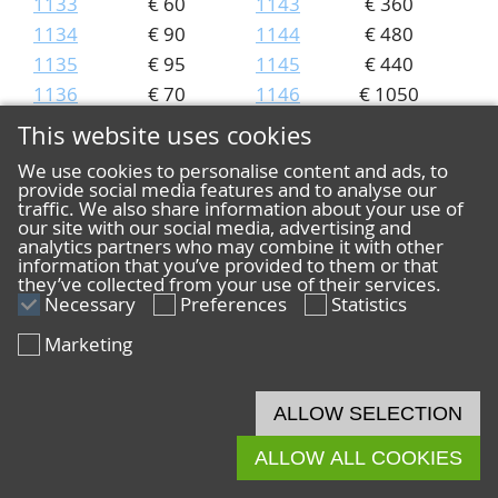
1133
€ 60
1143
€ 360
1134
€ 90
1144
€ 480
1135
€ 95
1145
€ 440
1136
€ 70
1146
€ 1050
1137
€ 200
1147
€ 620
This website uses cookies
Lot
Price
Lot
Price
We use cookies to personalise content and ads, to
1148
€ 190
1158
€ 9200
provide social media features and to analyse our
traffic. We also share information about your use of
1149
€ 160
1159
€ 10500
our site with our social media, advertising and
1150
€ 440
1160
€ 200
analytics partners who may combine it with other
information that you’ve provided to them or that
1151
€ 440
1161
€ 35
they’ve collected from your use of their services.
1152
Necessary
€ 55
Preferences
1162
Statistics
€ 75
1153
€ 75
1163
€ 40
Marketing
1154
€ 420
1164
€ 400
1155
€ 360
1165
€ 1100
ALLOW SELECTION
1156
€ 40
1166
-
1157
€ 580
1167
€ 160
ALLOW ALL COOKIES
Lot
Price
Lot
Price