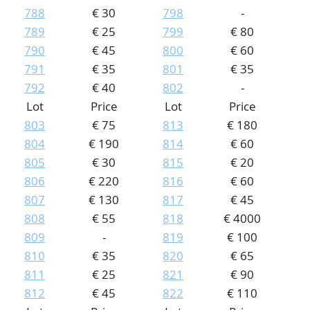
788
€ 30
798
-
789
€ 25
799
€ 80
790
€ 45
800
€ 60
791
€ 35
801
€ 35
792
€ 40
802
-
Lot
Price
Lot
Price
803
€ 75
813
€ 180
804
€ 190
814
€ 60
805
€ 30
815
€ 20
806
€ 220
816
€ 60
807
€ 130
817
€ 45
808
€ 55
818
€ 4000
809
-
819
€ 100
810
€ 35
820
€ 65
811
€ 25
821
€ 90
812
€ 45
822
€ 110