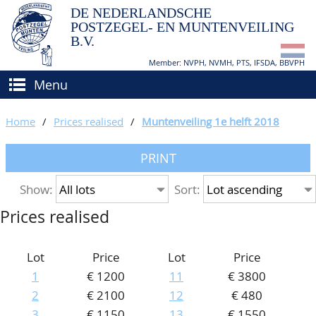
DE NEDERLANDSCHE
POSTZEGEL- EN MUNTENVEILING
B.V.
Member: NVPH, NVMH, PTS, IFSDA, BBVPH
Menu
HOME
Home
/
Prices realised
/
Muntenveiling 1e helft 2018
BUY AND SELL
PRINT
BIDDING
How to sell?
Show:
Sort:
APPRAISALS
How to buy?
Prices realised
CATALOGUE/RESULTS
Conditions
GRADING
Lot
Price
Lot
Price
1
€ 1200
11
€ 3800
CALENDAR
2
€ 2100
12
€ 480
ABOUT US
3
€ 1150
13
€ 1550