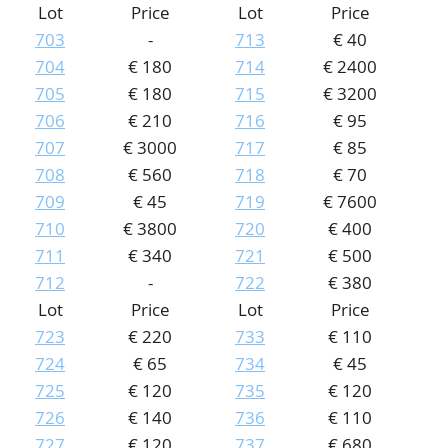
Lot
Price
Lot
Price
703
-
713
€ 40
704
€ 180
714
€ 2400
705
€ 180
715
€ 3200
706
€ 210
716
€ 95
707
€ 3000
717
€ 85
708
€ 560
718
€ 70
709
€ 45
719
€ 7600
710
€ 3800
720
€ 400
711
€ 340
721
€ 500
712
-
722
€ 380
Lot
Price
Lot
Price
723
€ 220
733
€ 110
724
€ 65
734
€ 45
725
€ 120
735
€ 120
726
€ 140
736
€ 110
727
€ 120
737
€ 680