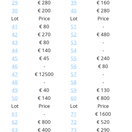
29
€ 280
39
€ 160
30
€ 200
40
€ 280
Lot
Price
Lot
Price
41
€ 80
51
-
42
€ 270
52
€ 480
43
€ 80
53
-
44
€ 140
54
-
45
€ 45
55
€ 240
46
-
56
€ 80
47
€ 12500
57
-
48
-
58
-
49
€ 40
59
€ 130
50
€ 140
60
€ 800
Lot
Price
Lot
Price
61
-
71
€ 1600
62
€ 800
72
€ 520
63
€ 400
73
€ 290