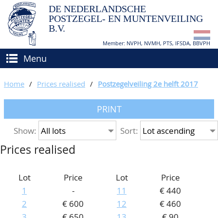
DE NEDERLANDSCHE
POSTZEGEL- EN MUNTENVEILING
B.V.
Member: NVPH, NVMH, PTS, IFSDA, BBVPH
Menu
HOME
Home
/
Prices realised
/
Postzegelveiling 2e helft 2017
BUY AND SELL
PRINT
BIDDING
How to sell?
Show:
Sort:
APPRAISALS
How to buy?
Prices realised
CATALOGUE/RESULTS
Conditions
GRADING
Lot
Price
Lot
Price
1
-
11
€ 440
CALENDAR
2
€ 600
12
€ 460
ABOUT US
3
€ 650
13
€ 90