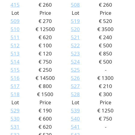
415
€ 260
508
€ 260
Lot
Price
Lot
Price
509
€ 270
519
€ 520
510
€ 12500
520
€ 3500
511
€ 620
521
€ 240
512
€ 100
522
€ 500
513
€ 120
523
€ 850
514
€ 750
524
€ 500
515
€ 250
525
-
516
€ 14500
526
€ 1300
517
€ 800
527
€ 210
518
€ 1500
528
€ 300
Lot
Price
Lot
Price
529
€ 190
539
€ 1250
530
€ 600
540
€ 750
531
€ 620
541
-
532
€ 520
542
-