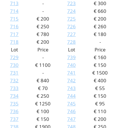
713
-
723
€ 300
714
-
724
€ 660
715
€ 200
725
€ 200
716
€ 250
726
€ 260
717
€ 780
727
€ 180
718
€ 200
728
-
Lot
Price
Lot
Price
729
-
739
€ 160
730
€ 1100
740
€ 150
731
-
741
€ 1500
732
€ 840
742
€ 400
733
€ 70
743
€ 55
734
€ 250
744
€ 150
735
€ 1250
745
€ 95
736
€ 100
746
€ 110
737
€ 150
747
€ 200
738
€ 1900
748
€ 250