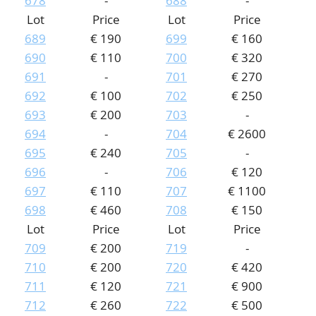
678
-
688
-
Lot
Price
Lot
Price
689
€ 190
699
€ 160
690
€ 110
700
€ 320
691
-
701
€ 270
692
€ 100
702
€ 250
693
€ 200
703
-
694
-
704
€ 2600
695
€ 240
705
-
696
-
706
€ 120
697
€ 110
707
€ 1100
698
€ 460
708
€ 150
Lot
Price
Lot
Price
709
€ 200
719
-
710
€ 200
720
€ 420
711
€ 120
721
€ 900
712
€ 260
722
€ 500