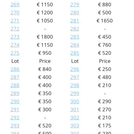
269
€ 1150
279
€ 880
270
€ 1200
280
€ 500
271
€ 1050
281
€ 1650
272
-
282
-
273
€ 1800
283
€ 450
274
€ 1150
284
€ 760
275
€ 950
285
€ 520
Lot
Price
Lot
Price
286
€ 840
296
€ 250
287
€ 400
297
€ 480
288
€ 400
298
€ 210
289
€ 350
299
-
290
€ 350
300
€ 290
291
€ 300
301
€ 270
292
-
302
€ 210
293
€ 520
303
€ 175
294
€ 500
304
€ 230