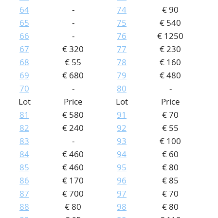
64
-
74
€ 90
65
-
75
€ 540
66
-
76
€ 1250
67
€ 320
77
€ 230
68
€ 55
78
€ 160
69
€ 680
79
€ 480
70
-
80
-
Lot
Price
Lot
Price
81
€ 580
91
€ 70
82
€ 240
92
€ 55
83
-
93
€ 100
84
€ 460
94
€ 60
85
€ 460
95
€ 80
86
€ 170
96
€ 85
87
€ 700
97
€ 70
88
€ 80
98
€ 80