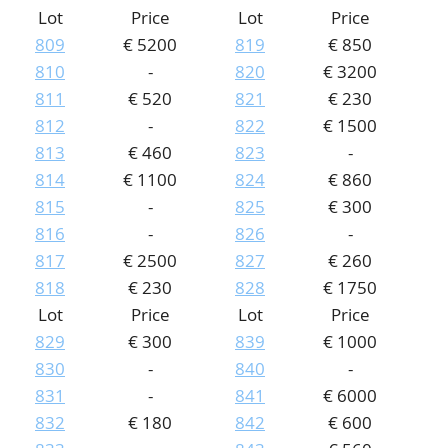
Lot
Price
Lot
Price
809
€ 5200
819
€ 850
810
-
820
€ 3200
811
€ 520
821
€ 230
812
-
822
€ 1500
813
€ 460
823
-
814
€ 1100
824
€ 860
815
-
825
€ 300
816
-
826
-
817
€ 2500
827
€ 260
818
€ 230
828
€ 1750
Lot
Price
Lot
Price
829
€ 300
839
€ 1000
830
-
840
-
831
-
841
€ 6000
832
€ 180
842
€ 600