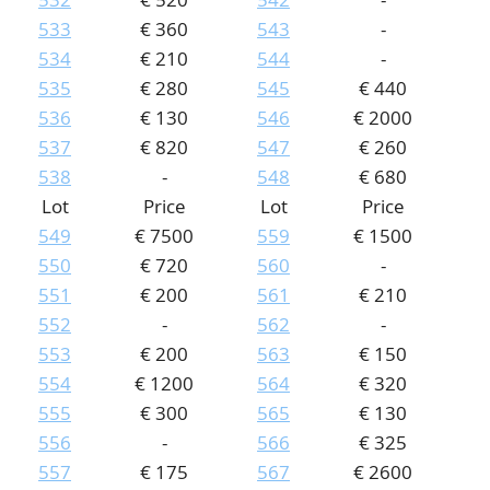
533
€ 360
543
-
534
€ 210
544
-
535
€ 280
545
€ 440
536
€ 130
546
€ 2000
537
€ 820
547
€ 260
538
-
548
€ 680
Lot
Price
Lot
Price
549
€ 7500
559
€ 1500
550
€ 720
560
-
551
€ 200
561
€ 210
552
-
562
-
553
€ 200
563
€ 150
554
€ 1200
564
€ 320
555
€ 300
565
€ 130
556
-
566
€ 325
557
€ 175
567
€ 2600