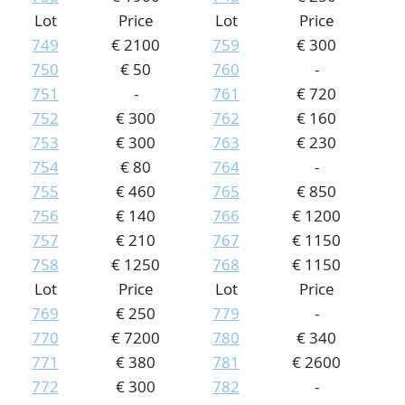
Lot
Price
Lot
Price
749
€ 2100
759
€ 300
750
€ 50
760
-
751
-
761
€ 720
752
€ 300
762
€ 160
753
€ 300
763
€ 230
754
€ 80
764
-
755
€ 460
765
€ 850
756
€ 140
766
€ 1200
757
€ 210
767
€ 1150
758
€ 1250
768
€ 1150
Lot
Price
Lot
Price
769
€ 250
779
-
770
€ 7200
780
€ 340
771
€ 380
781
€ 2600
772
€ 300
782
-