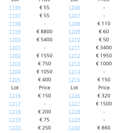
1196
€ 55
1206
-
1197
€ 55
1207
-
1198
-
1208
€ 110
1199
€ 8800
1209
€ 60
1200
€ 5400
1210
€ 50
1201
-
1211
€ 3400
1202
€ 1550
1212
€ 1950
1203
€ 750
1213
€ 1000
1204
€ 1050
1214
-
1205
€ 400
1215
€ 150
Lot
Price
Lot
Price
1216
€ 150
1226
€ 320
1217
-
1227
€ 1500
1218
€ 200
1228
-
1219
€ 75
1229
-
1220
€ 250
1230
€ 860