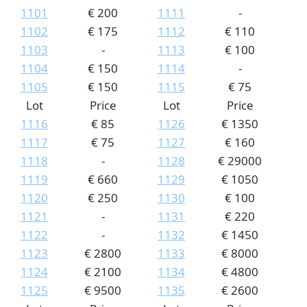
1101
€ 200
1111
-
1102
€ 175
1112
€ 110
1103
-
1113
€ 100
1104
€ 150
1114
-
1105
€ 150
1115
€ 75
Lot
Price
Lot
Price
1116
€ 85
1126
€ 1350
1117
€ 75
1127
€ 160
1118
-
1128
€ 29000
1119
€ 660
1129
€ 1050
1120
€ 250
1130
€ 100
1121
-
1131
€ 220
1122
-
1132
€ 1450
1123
€ 2800
1133
€ 8000
1124
€ 2100
1134
€ 4800
1125
€ 9500
1135
€ 2600