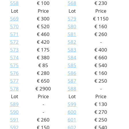
558
€ 100
568
€ 230
Lot
Price
Lot
Price
569
€ 300
579
€ 1150
570
€ 520
580
€ 160
571
€ 460
581
€ 260
572
€ 420
582
-
573
€ 175
583
€ 400
574
€ 380
584
€ 660
575
€ 85
585
€ 540
576
€ 280
586
€ 160
577
€ 650
587
€ 250
578
€ 2900
588
-
Lot
Price
Lot
Price
589
-
599
€ 130
590
-
600
€ 270
591
€ 260
601
€ 250
592
€ 150
602
€ 540