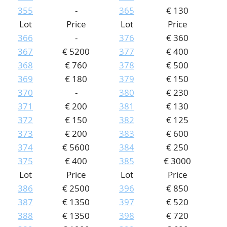
355
-
365
€ 130
Lot
Price
Lot
Price
366
-
376
€ 360
367
€ 5200
377
€ 400
368
€ 760
378
€ 500
369
€ 180
379
€ 150
370
-
380
€ 230
371
€ 200
381
€ 130
372
€ 150
382
€ 125
373
€ 200
383
€ 600
374
€ 5600
384
€ 250
375
€ 400
385
€ 3000
Lot
Price
Lot
Price
386
€ 2500
396
€ 850
387
€ 1350
397
€ 520
388
€ 1350
398
€ 720