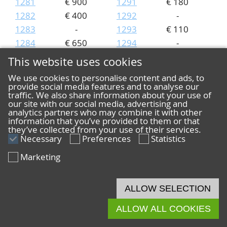
1281
€ 900
1291
€ 180
1282
€ 400
1292
-
1283
-
1293
€ 110
1284
€ 650
1294
-
1285
€ 640
1295
€ 190
This website uses cookies
Lot
Price
Lot
Price
We use cookies to personalise content and ads, to
1296
-
1306
€ 3600
provide social media features and to analyse our
traffic. We also share information about your use of
1297
-
1307
€ 5600
our site with our social media, advertising and
1298
€ 75
1308
€ 2800
analytics partners who may combine it with other
information that you’ve provided to them or that
1299
€ 1600
1309
€ 750
they’ve collected from your use of their services.
1300
Necessary
€ 300
Preferences
1310
Statistics
€ 500
1301
€ 200
1311
€ 800
Marketing
1302
€ 100
1312
€ 700
1303
€ 6600
1313
€ 420
ALLOW SELECTION
1304
€ 4000
1314
€ 340
1305
€ 3800
1315
-
ALLOW ALL COOKIES
Lot
Price
Lot
Price