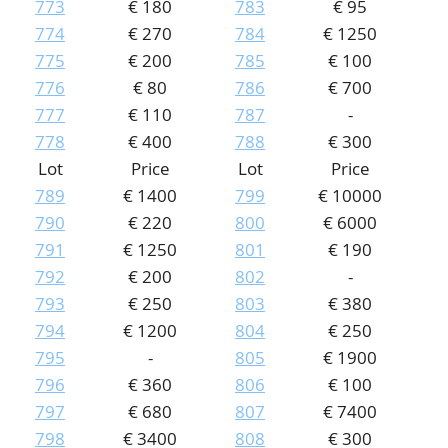
773
€ 180
783
€ 95
774
€ 270
784
€ 1250
775
€ 200
785
€ 100
776
€ 80
786
€ 700
777
€ 110
787
-
778
€ 400
788
€ 300
Lot
Price
Lot
Price
789
€ 1400
799
€ 10000
790
€ 220
800
€ 6000
791
€ 1250
801
€ 190
792
€ 200
802
-
793
€ 250
803
€ 380
794
€ 1200
804
€ 250
795
-
805
€ 1900
796
€ 360
806
€ 100
797
€ 680
807
€ 7400
798
€ 3400
808
€ 300