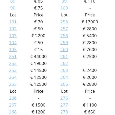
89
€ 65
99
€ 110
90
€ 75
100
-
Lot
Price
Lot
Price
101
€ 70
256
€ 17000
102
€ 50
257
€ 2800
103
€ 2200
258
€ 5400
104
€ 50
259
€ 2800
105
€ 15
260
€ 7600
251
€ 44000
261
€ 2500
252
€ 19000
262
-
253
€ 14500
263
€ 2400
254
€ 12500
264
€ 2000
255
€ 12500
265
€ 2800
Lot
Price
Lot
Price
266
-
276
-
267
€ 1500
277
€ 1100
268
€ 1200
278
€ 650