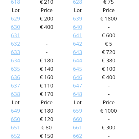
618
€ 210
628
€ 75
Lot
Price
Lot
Price
629
€ 200
639
€ 1800
630
€ 400
640
-
631
-
641
€ 600
632
-
642
€ 5
633
-
643
€ 720
634
€ 180
644
€ 380
635
€ 140
645
€ 100
636
€ 160
646
€ 400
637
€ 110
647
-
638
€ 170
648
-
Lot
Price
Lot
Price
649
€ 180
659
€ 1000
650
€ 120
660
-
651
€ 80
661
€ 300
652
€ 150
662
-