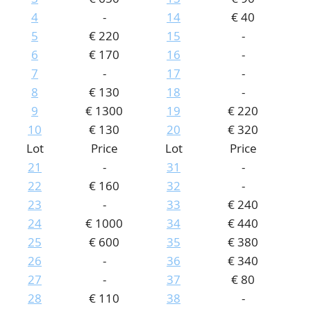
4
-
14
€ 40
CONTACT
Our Team
5
€ 220
15
-
ACCOUNT
80 Years NPV
6
€ 170
16
-
7
-
17
-
8
€ 130
18
-
9
€ 1300
19
€ 220
10
€ 130
20
€ 320
Lot
Price
Lot
Price
21
-
31
-
22
€ 160
32
-
23
-
33
€ 240
24
€ 1000
34
€ 440
25
€ 600
35
€ 380
26
-
36
€ 340
27
-
37
€ 80
28
€ 110
38
-