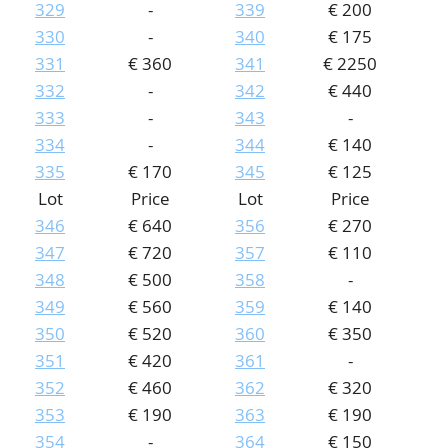
329
-
339
€ 200
330
-
340
€ 175
331
€ 360
341
€ 2250
332
-
342
€ 440
333
-
343
-
334
-
344
€ 140
335
€ 170
345
€ 125
Lot
Price
Lot
Price
346
€ 640
356
€ 270
347
€ 720
357
€ 110
348
€ 500
358
-
349
€ 560
359
€ 140
350
€ 520
360
€ 350
351
€ 420
361
-
352
€ 460
362
€ 320
353
€ 190
363
€ 190
354
-
364
€ 150