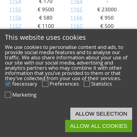
1154
€ 170
1164
-
1155
€ 9500
1165
€ 23000
1156
€ 580
1166
€ 950
1157
€ 1100
1167
€ 500
1158
€ 11000
1168
€ 4400
This website uses cookies
Lot
Price
Lot
Price
We use cookies to personalise content and ads, to
1169
€ 200
1179
€ 400
provide social media features and to analyse our
traffic. We also share information about your use of
1170
€ 2200
1180
€ 950
our site with our social media, advertising and
1171
€ 800
1181
€ 2400
analytics partners who may combine it with other
information that you’ve provided to them or that
1172
€ 100
1182
€ 480
they’ve collected from your use of their services.
1173
Necessary
€ 200
Preferences
1183
Statistics
€ 4600
1174
€ 3200
1184
€ 100
Marketing
1175
€ 850
1185
€ 1700
1176
€ 500
1186
€ 1250
ALLOW SELECTION
1177
€ 460
1187
€ 500
1178
€ 700
1188
€ 5400
ALLOW ALL COOKIES
Lot
Price
Lot
Price