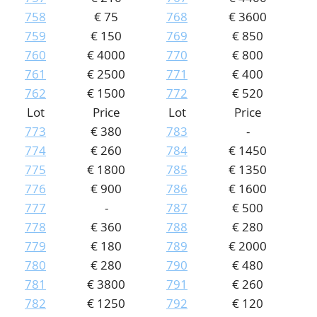
758
€ 75
768
€ 3600
759
€ 150
769
€ 850
760
€ 4000
770
€ 800
761
€ 2500
771
€ 400
762
€ 1500
772
€ 520
Lot
Price
Lot
Price
773
€ 380
783
-
774
€ 260
784
€ 1450
775
€ 1800
785
€ 1350
776
€ 900
786
€ 1600
777
-
787
€ 500
778
€ 360
788
€ 280
779
€ 180
789
€ 2000
780
€ 280
790
€ 480
781
€ 3800
791
€ 260
782
€ 1250
792
€ 120