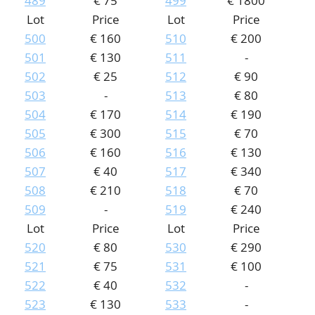
489
€ 75
499
€ 1800
Lot
Price
Lot
Price
500
€ 160
510
€ 200
501
€ 130
511
-
502
€ 25
512
€ 90
503
-
513
€ 80
504
€ 170
514
€ 190
505
€ 300
515
€ 70
506
€ 160
516
€ 130
507
€ 40
517
€ 340
508
€ 210
518
€ 70
509
-
519
€ 240
Lot
Price
Lot
Price
520
€ 80
530
€ 290
521
€ 75
531
€ 100
522
€ 40
532
-
523
€ 130
533
-