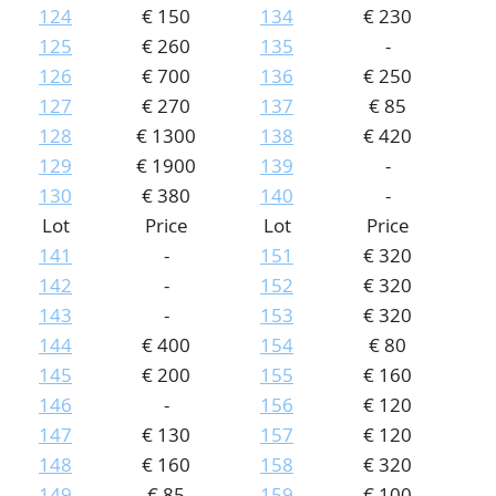
124
€ 150
134
€ 230
125
€ 260
135
-
126
€ 700
136
€ 250
127
€ 270
137
€ 85
128
€ 1300
138
€ 420
129
€ 1900
139
-
130
€ 380
140
-
Lot
Price
Lot
Price
141
-
151
€ 320
142
-
152
€ 320
143
-
153
€ 320
144
€ 400
154
€ 80
145
€ 200
155
€ 160
146
-
156
€ 120
147
€ 130
157
€ 120
148
€ 160
158
€ 320
149
€ 85
159
€ 100