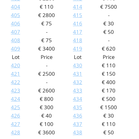
404
€ 110
414
€ 7500
405
€ 2800
415
-
406
€ 75
416
€ 30
407
-
417
€ 50
408
€ 75
418
-
409
€ 3400
419
€ 620
Lot
Price
Lot
Price
420
-
430
€ 110
421
€ 2500
431
€ 150
422
-
432
€ 400
423
€ 2600
433
€ 170
424
€ 800
434
€ 500
425
€ 300
435
€ 1500
426
€ 40
436
€ 30
427
€ 100
437
€ 110
428
€ 3600
438
€ 50