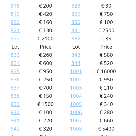
818
€ 200
828
€ 30
819
€ 420
829
€ 750
820
€ 160
830
€ 100
821
€ 130
831
€ 2500
822
€ 2100
832
€ 85
Lot
Price
Lot
Price
833
€ 260
843
€ 580
834
€ 600
844
€ 520
835
€ 950
1001
€ 16000
836
€ 250
1002
€ 950
837
€ 700
1003
€ 210
838
€ 150
1004
€ 240
839
€ 1500
1005
€ 340
840
€ 100
1006
€ 280
841
€ 220
1007
€ 660
842
€ 320
1008
€ 5400