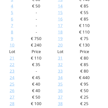
4
€ 50
14
€ 85
CONTACT
Our Team
5
-
15
€ 55
ACCOUNT
80 Years NPV
6
-
16
€ 85
7
-
17
€ 110
8
-
18
€ 110
9
€ 750
19
€ 75
10
€ 240
20
€ 130
Lot
Price
Lot
Price
21
€ 110
31
€ 80
22
€ 35
32
€ 85
23
-
33
€ 80
24
€ 45
34
€ 440
25
€ 40
35
€ 95
26
€ 40
36
€ 50
27
€ 50
37
€ 25
28
€ 100
38
€ 25