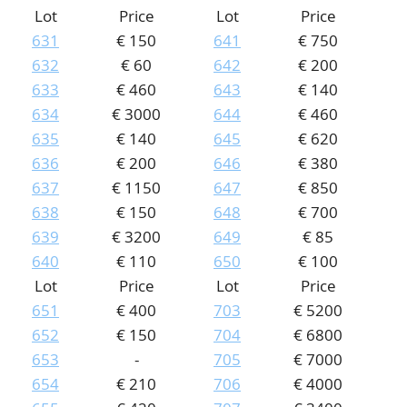
Lot
Price
Lot
Price
631
€ 150
641
€ 750
632
€ 60
642
€ 200
633
€ 460
643
€ 140
634
€ 3000
644
€ 460
635
€ 140
645
€ 620
636
€ 200
646
€ 380
637
€ 1150
647
€ 850
638
€ 150
648
€ 700
639
€ 3200
649
€ 85
640
€ 110
650
€ 100
Lot
Price
Lot
Price
651
€ 400
703
€ 5200
652
€ 150
704
€ 6800
653
-
705
€ 7000
654
€ 210
706
€ 4000