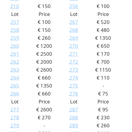
210
€ 150
256
€ 100
Lot
Price
Lot
Price
257
€ 100
267
€ 520
258
€ 150
268
€ 480
259
€ 260
269
€ 1350
260
€ 1200
270
€ 650
261
€ 2500
271
€ 170
262
€ 2000
272
€ 700
263
€ 2600
273
€ 1150
264
€ 660
274
€ 110
265
€ 1350
275
-
266
€ 660
276
€ 75
Lot
Price
Lot
Price
277
€ 2600
287
€ 95
278
€ 270
288
€ 230
279
-
289
€ 260