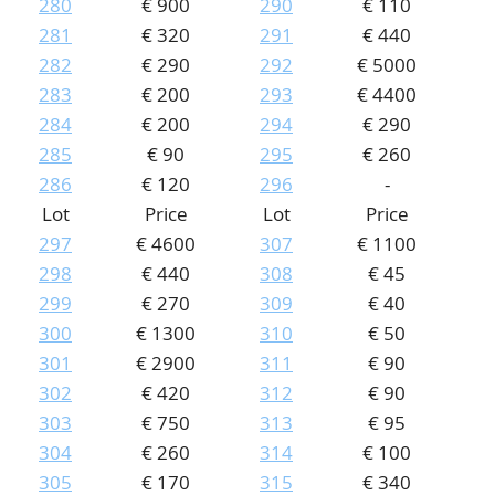
280
€ 900
290
€ 110
281
€ 320
291
€ 440
282
€ 290
292
€ 5000
283
€ 200
293
€ 4400
284
€ 200
294
€ 290
285
€ 90
295
€ 260
286
€ 120
296
-
Lot
Price
Lot
Price
297
€ 4600
307
€ 1100
298
€ 440
308
€ 45
299
€ 270
309
€ 40
300
€ 1300
310
€ 50
301
€ 2900
311
€ 90
302
€ 420
312
€ 90
303
€ 750
313
€ 95
304
€ 260
314
€ 100
305
€ 170
315
€ 340