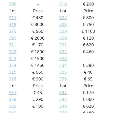
306
-
316
€ 200
Lot
Price
Lot
Price
317
€ 480
327
€ 800
318
€ 3000
328
€ 750
319
€ 560
329
€ 1100
320
€ 2000
330
€ 120
321
€ 170
331
€ 620
322
€ 1800
332
€ 460
323
€ 1500
333
-
324
€ 1450
334
€ 380
325
€ 660
335
€ 40
326
€ 900
336
€ 65
Lot
Price
Lot
Price
337
€ 45
347
€ 170
338
€ 290
348
€ 660
339
€ 100
349
€ 620
340
-
350
€ 480