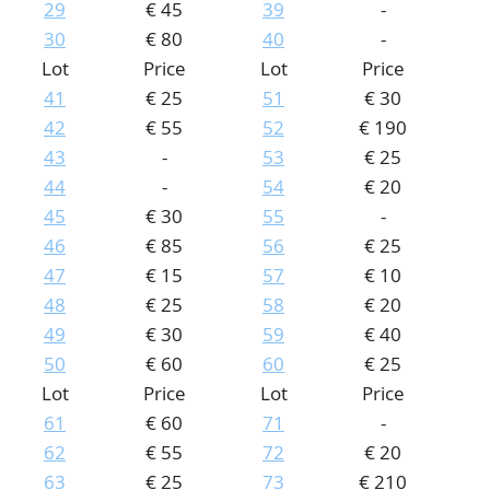
29
€ 45
39
-
30
€ 80
40
-
Lot
Price
Lot
Price
41
€ 25
51
€ 30
42
€ 55
52
€ 190
43
-
53
€ 25
44
-
54
€ 20
45
€ 30
55
-
46
€ 85
56
€ 25
47
€ 15
57
€ 10
48
€ 25
58
€ 20
49
€ 30
59
€ 40
50
€ 60
60
€ 25
Lot
Price
Lot
Price
61
€ 60
71
-
62
€ 55
72
€ 20
63
€ 25
73
€ 210