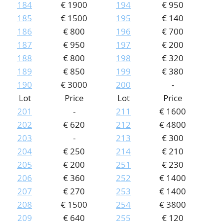
184
€ 1900
194
€ 950
185
€ 1500
195
€ 140
186
€ 800
196
€ 700
187
€ 950
197
€ 200
188
€ 800
198
€ 320
189
€ 850
199
€ 380
190
€ 3000
200
-
Lot
Price
Lot
Price
201
-
211
€ 1600
202
€ 620
212
€ 4800
203
-
213
€ 300
204
€ 250
214
€ 210
205
€ 200
251
€ 230
206
€ 360
252
€ 1400
207
€ 270
253
€ 1400
208
€ 1500
254
€ 3800
209
€ 640
255
€ 120