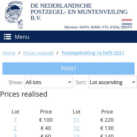
DE NEDERLANDSCHE
POSTZEGEL- EN MUNTENVEILING
B.V.
Member: NVPH, NVMH, PTS, IFSDA, BBVPH
Menu
HOME
Home
/
Prices realised
/
Postzegelveiling 1e helft 2021
BUY AND SELL
PRINT
BIDDING
How to sell?
Show:
Sort:
APPRAISALS
How to buy?
Prices realised
CATALOGUE/RESULTS
Conditions
GRADING
Lot
Price
Lot
Price
1
€ 100
11
€ 220
CALENDAR
2
€ 40
12
€ 130
ABOUT US
3
€ 60
13
€ 140