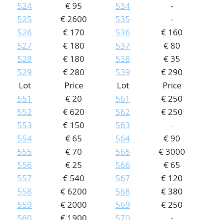
524
€ 95
534
-
525
€ 2600
535
-
526
€ 170
536
€ 160
527
€ 180
537
€ 80
528
€ 180
538
€ 35
529
€ 280
539
€ 290
Lot
Price
Lot
Price
551
€ 20
561
€ 250
552
€ 620
562
€ 250
553
€ 150
563
-
554
€ 65
564
€ 90
555
€ 70
565
€ 3000
556
€ 25
566
€ 65
557
€ 540
567
€ 120
558
€ 6200
568
€ 380
559
€ 2000
569
€ 250
560
€ 1900
570
-