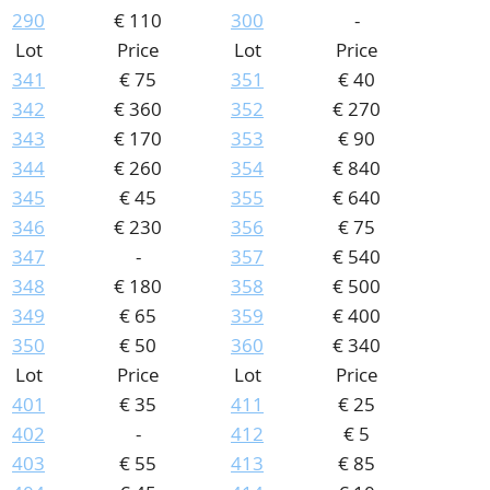
290
€ 110
300
-
Lot
Price
Lot
Price
341
€ 75
351
€ 40
342
€ 360
352
€ 270
343
€ 170
353
€ 90
344
€ 260
354
€ 840
345
€ 45
355
€ 640
346
€ 230
356
€ 75
347
-
357
€ 540
348
€ 180
358
€ 500
349
€ 65
359
€ 400
350
€ 50
360
€ 340
Lot
Price
Lot
Price
401
€ 35
411
€ 25
402
-
412
€ 5
403
€ 55
413
€ 85