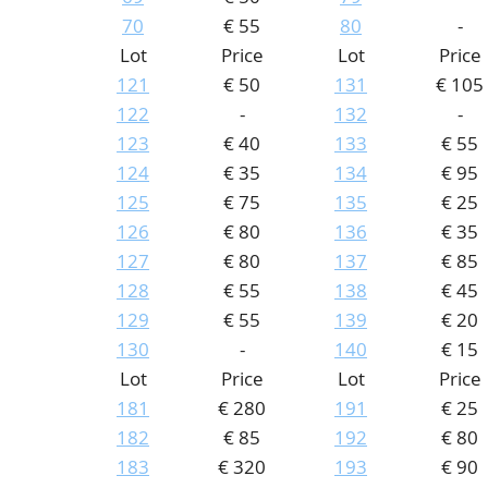
70
€ 55
80
-
Lot
Price
Lot
Price
121
€ 50
131
€ 105
122
-
132
-
123
€ 40
133
€ 55
124
€ 35
134
€ 95
125
€ 75
135
€ 25
126
€ 80
136
€ 35
127
€ 80
137
€ 85
128
€ 55
138
€ 45
129
€ 55
139
€ 20
130
-
140
€ 15
Lot
Price
Lot
Price
181
€ 280
191
€ 25
182
€ 85
192
€ 80
183
€ 320
193
€ 90