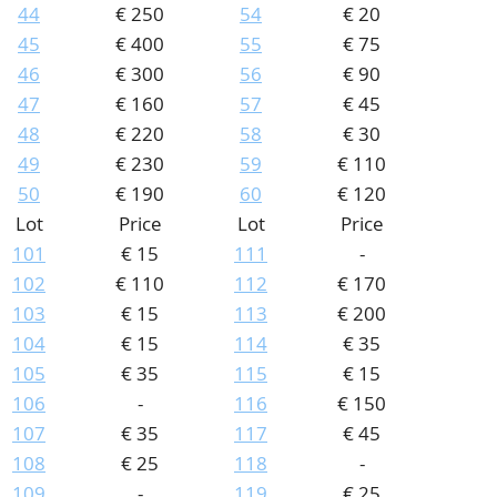
44
€ 250
54
€ 20
45
€ 400
55
€ 75
46
€ 300
56
€ 90
47
€ 160
57
€ 45
48
€ 220
58
€ 30
49
€ 230
59
€ 110
50
€ 190
60
€ 120
Lot
Price
Lot
Price
101
€ 15
111
-
102
€ 110
112
€ 170
103
€ 15
113
€ 200
104
€ 15
114
€ 35
105
€ 35
115
€ 15
106
-
116
€ 150
107
€ 35
117
€ 45
108
€ 25
118
-
109
-
119
€ 25