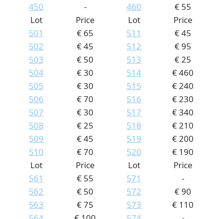
450
-
460
€ 55
Lot
Price
Lot
Price
501
€ 65
511
€ 45
502
€ 45
512
€ 95
503
€ 50
513
€ 25
504
€ 30
514
€ 460
505
€ 30
515
€ 240
506
€ 70
516
€ 230
507
€ 30
517
€ 340
508
€ 25
518
€ 210
509
€ 45
519
€ 200
510
€ 70
520
€ 190
Lot
Price
Lot
Price
561
€ 55
571
-
562
€ 50
572
€ 90
563
€ 75
573
€ 110
564
€ 100
574
-