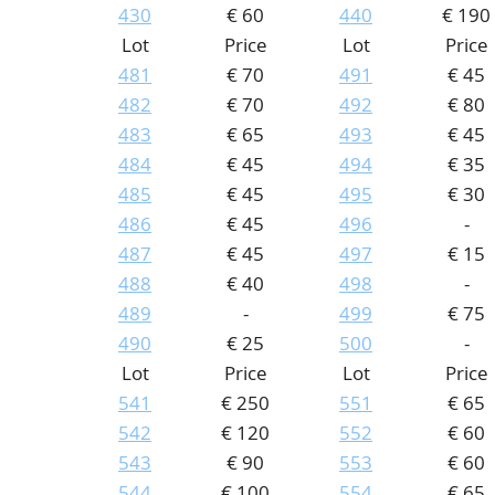
430
€ 60
440
€ 190
Lot
Price
Lot
Price
481
€ 70
491
€ 45
482
€ 70
492
€ 80
483
€ 65
493
€ 45
484
€ 45
494
€ 35
485
€ 45
495
€ 30
486
€ 45
496
-
487
€ 45
497
€ 15
488
€ 40
498
-
489
-
499
€ 75
490
€ 25
500
-
Lot
Price
Lot
Price
541
€ 250
551
€ 65
542
€ 120
552
€ 60
543
€ 90
553
€ 60
544
€ 100
554
€ 65