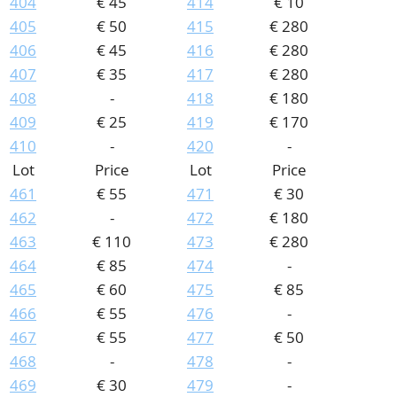
404
€ 45
414
€ 10
405
€ 50
415
€ 280
406
€ 45
416
€ 280
407
€ 35
417
€ 280
408
-
418
€ 180
409
€ 25
419
€ 170
410
-
420
-
Lot
Price
Lot
Price
461
€ 55
471
€ 30
462
-
472
€ 180
463
€ 110
473
€ 280
464
€ 85
474
-
465
€ 60
475
€ 85
466
€ 55
476
-
467
€ 55
477
€ 50
468
-
478
-
469
€ 30
479
-