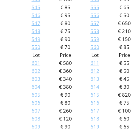
545
€ 85
555
€ 65
546
€ 95
556
€ 50
547
€ 80
557
€ 650
548
€ 75
558
€ 210
549
€ 90
559
€ 150
550
€ 70
560
€ 85
Lot
Price
Lot
Price
601
€ 580
611
€ 55
602
€ 360
612
€ 50
603
€ 340
613
€ 45
604
€ 380
614
€ 30
605
€ 90
615
€ 820
606
€ 80
616
€ 75
607
€ 260
617
€ 100
608
€ 120
618
€ 60
609
€ 90
619
€ 65