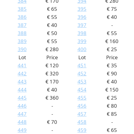
384
€ 170
394
€ 280
385
€ 65
395
€ 75
386
€ 55
396
€ 40
387
€ 40
397
-
388
€ 50
398
€ 55
389
€ 55
399
€ 160
390
€ 280
400
€ 25
Lot
Price
Lot
Price
441
€ 120
451
€ 35
442
€ 320
452
€ 90
443
€ 170
453
€ 40
444
€ 40
454
€ 150
445
€ 360
455
€ 25
446
-
456
€ 80
447
-
457
€ 85
448
€ 70
458
-
449
-
459
€ 65