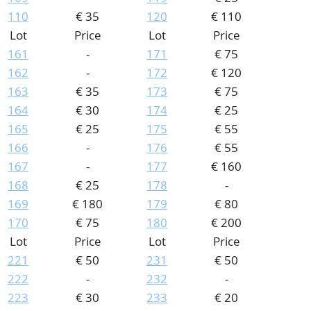
110
€ 35
120
€ 110
Lot
Price
Lot
Price
161
-
171
€ 75
162
-
172
€ 120
163
€ 35
173
€ 75
164
€ 30
174
€ 25
165
€ 25
175
€ 55
166
-
176
€ 55
167
-
177
€ 160
168
€ 25
178
-
169
€ 180
179
€ 80
170
€ 75
180
€ 200
Lot
Price
Lot
Price
221
€ 50
231
€ 50
222
-
232
-
223
€ 30
233
€ 20