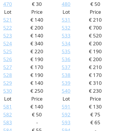
470
€ 30
480
€ 50
Lot
Price
Lot
Price
521
€ 140
531
€ 210
522
€ 200
532
€ 700
523
€ 140
533
€ 520
524
€ 340
534
€ 200
525
€ 220
535
€ 190
526
€ 190
536
€ 200
527
€ 170
537
€ 210
528
€ 190
538
€ 170
529
€ 140
539
€ 310
530
€ 250
540
€ 230
Lot
Price
Lot
Price
581
€ 140
591
€ 130
582
€ 50
592
€ 75
583
-
593
€ 65
584
€ 55
594
-