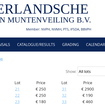
ERLANDSCHE
N MUNTENVEILING B.V.
Member: NVPH, NVMH, PTS, IFSDA, BBVPH
ISALS
CATALOGUE/RESULTS
GRADING
CALENDAR
06
Show:
Lot
Price
Lot
Price
21
€ 250
31
€ 2900
22
€ 250
32
€ 190
23
€ 180
33
€ 460