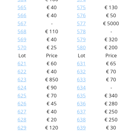
565
€ 40
575
€ 130
566
€ 40
576
€ 50
567
-
577
€ 5000
568
€ 110
578
-
569
€ 40
579
€ 320
570
€ 25
580
€ 200
Lot
Price
Lot
Price
621
€ 60
631
€ 65
622
€ 40
632
€ 70
623
€ 850
633
€ 70
624
€ 90
634
-
625
€ 70
635
€ 340
626
€ 45
636
€ 280
627
€ 40
637
€ 250
628
€ 20
638
€ 250
629
€ 120
639
€ 30