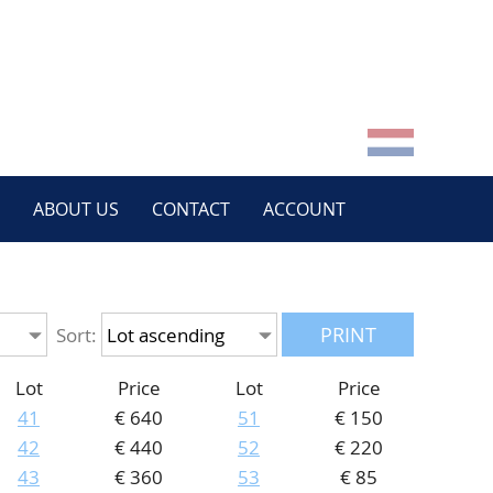
ABOUT US
CONTACT
ACCOUNT
PRINT
Sort:
Lot
Price
Lot
Price
41
€ 640
51
€ 150
42
€ 440
52
€ 220
43
€ 360
53
€ 85