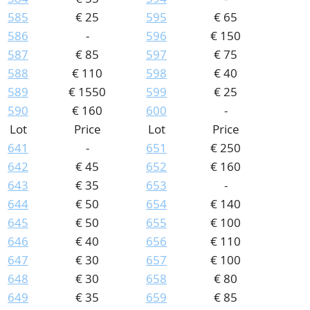
585
€ 25
595
€ 65
586
-
596
€ 150
587
€ 85
597
€ 75
588
€ 110
598
€ 40
589
€ 1550
599
€ 25
590
€ 160
600
-
Lot
Price
Lot
Price
641
-
651
€ 250
642
€ 45
652
€ 160
643
€ 35
653
-
644
€ 50
654
€ 140
645
€ 50
655
€ 100
646
€ 40
656
€ 110
647
€ 30
657
€ 100
648
€ 30
658
€ 80
649
€ 35
659
€ 85