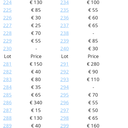
224
€ 130
234
€ 100
225
€ 85
235
€ 55
226
€ 30
236
€ 60
227
€ 25
237
€ 65
228
€ 70
238
-
229
€ 55
239
€ 85
230
-
240
€ 30
Lot
Price
Lot
Price
281
€ 150
291
€ 280
282
€ 40
292
€ 90
283
€ 80
293
€ 110
284
€ 35
294
-
285
€ 65
295
€ 70
286
€ 340
296
€ 55
287
€ 15
297
€ 50
288
€ 130
298
€ 65
289
€ 40
299
€ 160