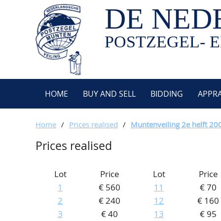
DE NED
POSTZEGEL- E
HOME
BUY AND SELL
BIDDING
APPRA
Home
/
Prices realised
/
Muntenveiling 2e helft 20
Prices realised
Lot
Price
Lot
Price
1
€ 560
11
€ 70
2
€ 240
12
€ 160
3
€ 40
13
€ 95