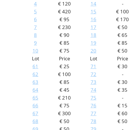
4
€ 120
14
-
5
€ 420
15
€ 100
6
€ 95
16
€ 170
7
€ 230
17
€ 50
8
€ 90
18
€ 65
9
€ 85
19
€ 85
10
€ 75
20
€ 50
Lot
Price
Lot
Price
61
€ 25
71
€ 30
62
€ 100
72
-
63
€ 85
73
€ 30
64
€ 45
74
€ 35
65
€ 210
75
-
66
€ 75
76
€ 15
67
€ 300
77
€ 60
68
€ 50
78
€ 50
69
€ 50
79
-