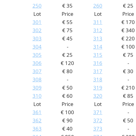
250
€ 35
260
€ 25
Lot
Price
Lot
Price
301
€ 55
311
€ 170
302
€ 75
312
€ 340
303
€ 45
313
€ 220
304
-
314
€ 100
305
€ 25
315
€ 75
306
€ 120
316
-
307
€ 80
317
€ 30
308
-
318
-
309
€ 50
319
€ 210
310
€ 60
320
€ 85
Lot
Price
Lot
Price
361
€ 100
371
-
362
€ 90
372
€ 50
363
€ 40
373
-