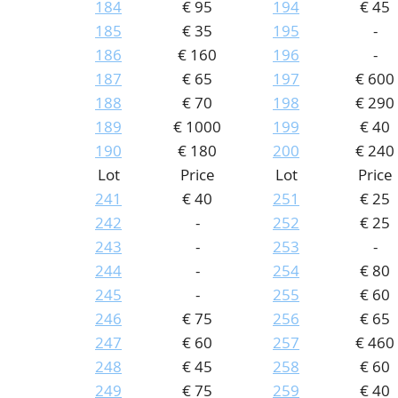
184
€ 95
194
€ 45
185
€ 35
195
-
186
€ 160
196
-
187
€ 65
197
€ 600
188
€ 70
198
€ 290
189
€ 1000
199
€ 40
190
€ 180
200
€ 240
Lot
Price
Lot
Price
241
€ 40
251
€ 25
242
-
252
€ 25
243
-
253
-
244
-
254
€ 80
245
-
255
€ 60
246
€ 75
256
€ 65
247
€ 60
257
€ 460
248
€ 45
258
€ 60
249
€ 75
259
€ 40