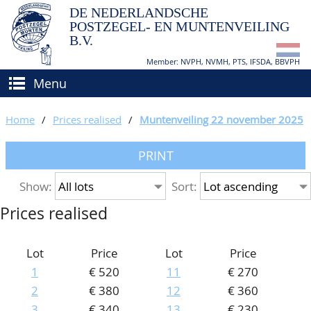
DE NEDERLANDSCHE
POSTZEGEL- EN MUNTENVEILING
B.V.
Member: NVPH, NVMH, PTS, IFSDA, BBVPH
Menu
HOME
Home
/
Prices realised
/
Muntenveiling 22 november 2025
BUY AND SELL
PRINT
BIDDING
How to sell?
Show:
Sort:
APPRAISALS
How to buy?
Prices realised
CATALOGUE/RESULTS
Conditions
GRADING
Lot
Price
Lot
Price
1
€ 520
11
€ 270
CALENDAR
2
€ 380
12
€ 360
ABOUT US
3
€ 340
13
€ 230