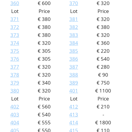
360
€ 600
370
€ 320
Lot
Price
Lot
Price
371
€ 380
381
€ 320
372
€ 380
382
€ 380
373
€ 380
383
€ 320
374
€ 320
384
€ 360
375
€ 305
385
€ 220
376
€ 305
386
€ 540
377
€ 320
387
€ 280
378
€ 320
388
€ 90
379
€ 340
389
€ 750
380
€ 320
401
€ 1100
Lot
Price
Lot
Price
402
€ 560
412
€ 210
403
€ 540
413
-
404
€ 555
414
€ 1800
405
€ 550
415
€ 110