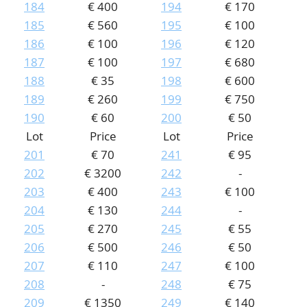
184
€ 400
194
€ 170
185
€ 560
195
€ 100
186
€ 100
196
€ 120
187
€ 100
197
€ 680
188
€ 35
198
€ 600
189
€ 260
199
€ 750
190
€ 60
200
€ 50
Lot
Price
Lot
Price
201
€ 70
241
€ 95
202
€ 3200
242
-
203
€ 400
243
€ 100
204
€ 130
244
-
205
€ 270
245
€ 55
206
€ 500
246
€ 50
207
€ 110
247
€ 100
208
-
248
€ 75
209
€ 1350
249
€ 140