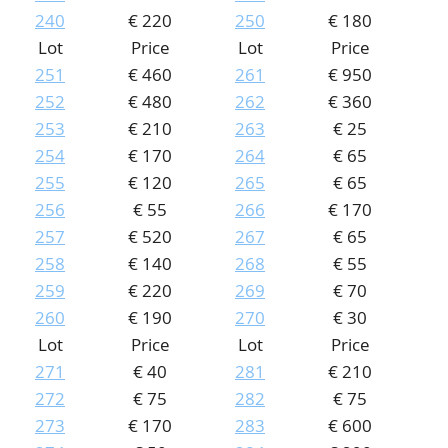
240
€ 220
250
€ 180
Lot
Price
Lot
Price
251
€ 460
261
€ 950
252
€ 480
262
€ 360
253
€ 210
263
€ 25
254
€ 170
264
€ 65
255
€ 120
265
€ 65
256
€ 55
266
€ 170
257
€ 520
267
€ 65
258
€ 140
268
€ 55
259
€ 220
269
€ 70
260
€ 190
270
€ 30
Lot
Price
Lot
Price
271
€ 40
281
€ 210
272
€ 75
282
€ 75
273
€ 170
283
€ 600