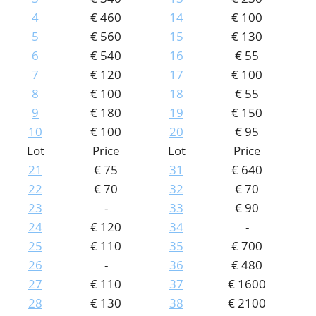
4
€ 460
14
€ 100
CONTACT
Our Team
5
€ 560
15
€ 130
ACCOUNT
80 Years NPV
6
€ 540
16
€ 55
7
€ 120
17
€ 100
8
€ 100
18
€ 55
9
€ 180
19
€ 150
10
€ 100
20
€ 95
Lot
Price
Lot
Price
21
€ 75
31
€ 640
22
€ 70
32
€ 70
23
-
33
€ 90
24
€ 120
34
-
25
€ 110
35
€ 700
26
-
36
€ 480
27
€ 110
37
€ 1600
28
€ 130
38
€ 2100