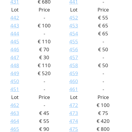
431
€ 680
441
-
Lot
Price
Lot
Price
442
-
452
€ 55
443
€ 100
453
€ 65
444
-
454
€ 65
445
€ 110
455
-
446
€ 70
456
€ 50
447
€ 30
457
-
448
€ 110
458
€ 50
449
€ 520
459
-
450
-
460
-
451
-
461
-
Lot
Price
Lot
Price
462
-
472
€ 100
463
€ 45
473
€ 75
464
€ 55
474
€ 420
465
€ 90
475
€ 800