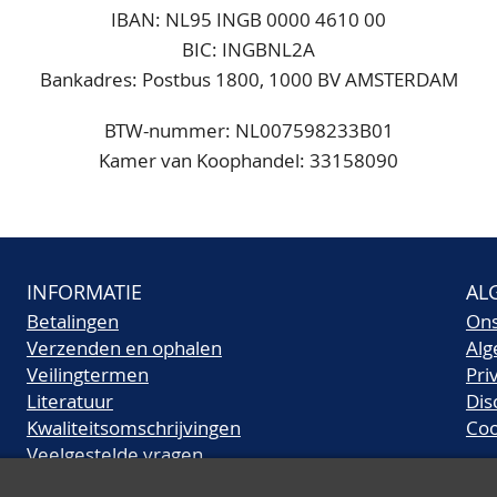
IBAN: NL95 INGB 0000 4610 00
BIC: INGBNL2A
Bankadres: Postbus 1800, 1000 BV AMSTERDAM
BTW-nummer: NL007598233B01
Kamer van Koophandel: 33158090
INFORMATIE
AL
Betalingen
On
Verzenden en ophalen
Al
Veilingtermen
Pri
Literatuur
Dis
Kwaliteitsomschrijvingen
Coo
Veelgestelde vragen