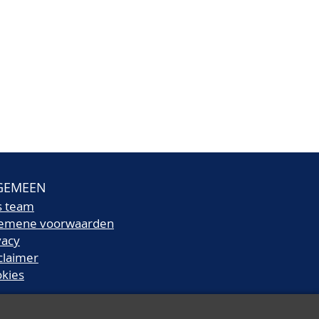
GEMEEN
s team
gemene voorwaarden
vacy
claimer
kies