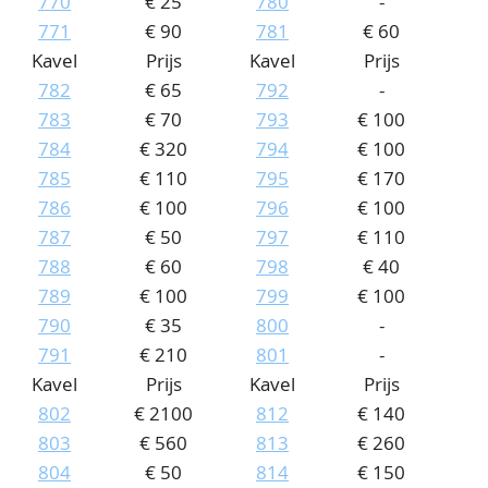
770
€ 25
780
-
771
€ 90
781
€ 60
Kavel
Prijs
Kavel
Prijs
782
€ 65
792
-
783
€ 70
793
€ 100
784
€ 320
794
€ 100
785
€ 110
795
€ 170
786
€ 100
796
€ 100
787
€ 50
797
€ 110
788
€ 60
798
€ 40
789
€ 100
799
€ 100
790
€ 35
800
-
791
€ 210
801
-
Kavel
Prijs
Kavel
Prijs
802
€ 2100
812
€ 140
803
€ 560
813
€ 260
804
€ 50
814
€ 150