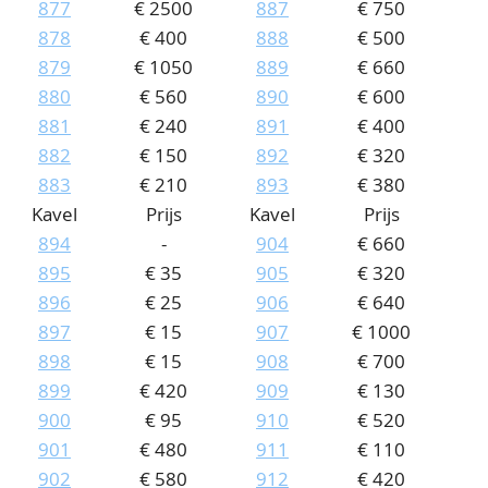
877
€ 2500
887
€ 750
878
€ 400
888
€ 500
879
€ 1050
889
€ 660
880
€ 560
890
€ 600
881
€ 240
891
€ 400
882
€ 150
892
€ 320
883
€ 210
893
€ 380
Kavel
Prijs
Kavel
Prijs
894
-
904
€ 660
895
€ 35
905
€ 320
896
€ 25
906
€ 640
897
€ 15
907
€ 1000
898
€ 15
908
€ 700
899
€ 420
909
€ 130
900
€ 95
910
€ 520
901
€ 480
911
€ 110
902
€ 580
912
€ 420