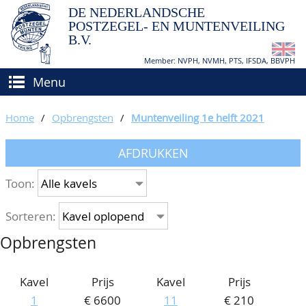
DE NEDERLANDSCHE
POSTZEGEL- EN MUNTENVEILING
B.V.
Member: NVPH, NVMH, PTS, IFSDA, BBVPH
Menu
HOME
Home
/
Opbrengsten
/
Muntenveiling 1e helft 2021
(VER)KOPEN
AFDRUKKEN
BIEDEN
Hoe verkopen?
Toon:
TAXATIES
Hoe kopen?
Sorteren:
CATALOGI/OPBRENGSTEN
Voorwaarden
Opbrengsten
KEURINGSDIENST
AGENDA
Kavel
Prijs
Kavel
Prijs
1
€ 6600
11
€ 210
OVER ONS