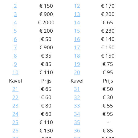
2
€ 150
12
€ 170
CONTACT
Ons Team
3
€ 900
13
€ 200
ACCOUNT
80 jarig bestaan
4
€ 2000
14
€ 65
5
€ 200
15
€ 230
6
€ 50
16
€ 140
7
€ 900
17
€ 160
8
€ 35
18
€ 150
9
€ 85
19
€ 75
10
€ 110
20
€ 95
Kavel
Prijs
Kavel
Prijs
21
€ 65
31
€ 50
22
€ 60
32
€ 30
23
€ 80
33
€ 55
24
€ 60
34
€ 95
25
€ 110
35
-
26
€ 130
36
€ 85