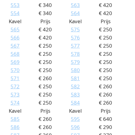
553
€ 340
563
€ 420
554
€ 340
564
€ 420
Kavel
Prijs
Kavel
Prijs
565
€ 420
575
€ 250
566
€ 420
576
€ 250
567
€ 250
577
€ 250
568
€ 250
578
€ 250
569
€ 250
579
€ 250
570
€ 250
580
€ 250
571
€ 260
581
€ 250
572
€ 250
582
€ 260
573
€ 250
583
€ 260
574
€ 250
584
€ 260
Kavel
Prijs
Kavel
Prijs
585
€ 260
595
€ 640
586
€ 260
596
€ 290