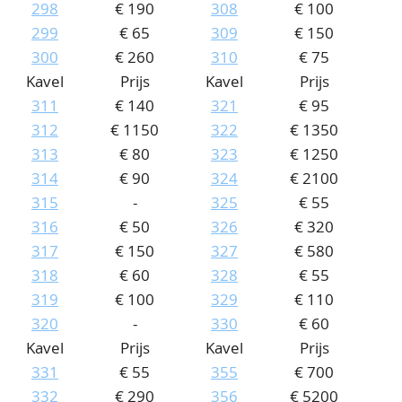
298
€ 190
308
€ 100
299
€ 65
309
€ 150
300
€ 260
310
€ 75
Kavel
Prijs
Kavel
Prijs
311
€ 140
321
€ 95
312
€ 1150
322
€ 1350
313
€ 80
323
€ 1250
314
€ 90
324
€ 2100
315
-
325
€ 55
316
€ 50
326
€ 320
317
€ 150
327
€ 580
318
€ 60
328
€ 55
319
€ 100
329
€ 110
320
-
330
€ 60
Kavel
Prijs
Kavel
Prijs
331
€ 55
355
€ 700
332
€ 290
356
€ 5200