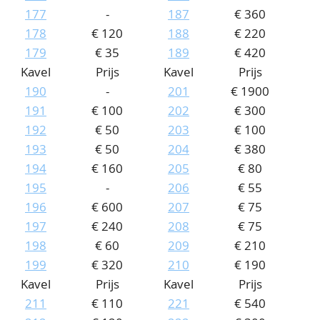
177
-
187
€ 360
178
€ 120
188
€ 220
179
€ 35
189
€ 420
Kavel
Prijs
Kavel
Prijs
190
-
201
€ 1900
191
€ 100
202
€ 300
192
€ 50
203
€ 100
193
€ 50
204
€ 380
194
€ 160
205
€ 80
195
-
206
€ 55
196
€ 600
207
€ 75
197
€ 240
208
€ 75
198
€ 60
209
€ 210
199
€ 320
210
€ 190
Kavel
Prijs
Kavel
Prijs
211
€ 110
221
€ 540