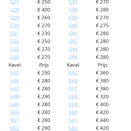
527
€ 250
537
€ 270
528
€ 400
538
€ 280
529
€ 260
539
€ 270
530
€ 270
540
€ 275
531
€ 230
541
€ 280
532
€ 250
542
€ 280
533
€ 270
543
€ 280
534
€ 270
544
€ 280
Kavel
Prijs
Kavel
Prijs
545
€ 290
555
€ 360
546
€ 280
556
€ 380
547
€ 280
557
€ 380
548
€ 290
558
€ 320
549
€ 280
559
€ 400
550
€ 280
560
€ 420
551
€ 280
561
€ 440
552
€ 290
562
€ 420