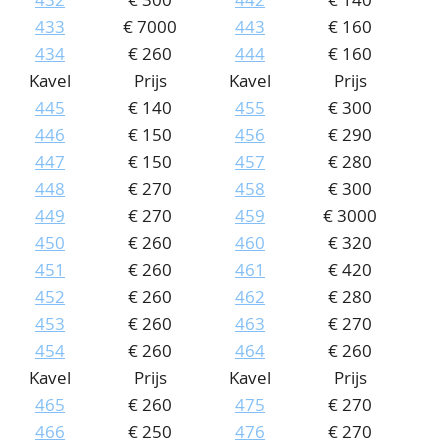
433
€ 7000
443
€ 160
434
€ 260
444
€ 160
Kavel
Prijs
Kavel
Prijs
445
€ 140
455
€ 300
446
€ 150
456
€ 290
447
€ 150
457
€ 280
448
€ 270
458
€ 300
449
€ 270
459
€ 3000
450
€ 260
460
€ 320
451
€ 260
461
€ 420
452
€ 260
462
€ 280
453
€ 260
463
€ 270
454
€ 260
464
€ 260
Kavel
Prijs
Kavel
Prijs
465
€ 260
475
€ 270
466
€ 250
476
€ 270