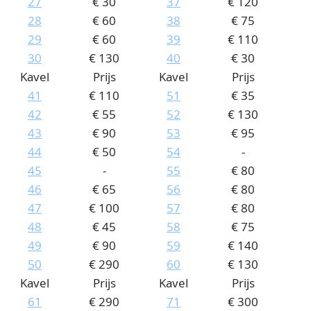
27
€ 30
37
€ 120
28
€ 60
38
€ 75
29
€ 60
39
€ 110
30
€ 130
40
€ 30
Kavel
Prijs
Kavel
Prijs
41
€ 110
51
€ 35
42
€ 55
52
€ 130
43
€ 90
53
€ 95
44
€ 50
54
-
45
-
55
€ 80
46
€ 65
56
€ 80
47
€ 100
57
€ 80
48
€ 45
58
€ 75
49
€ 90
59
€ 140
50
€ 290
60
€ 130
Kavel
Prijs
Kavel
Prijs
61
€ 290
71
€ 300