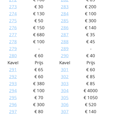
273
€ 30
283
€ 200
274
€ 130
284
€ 100
275
€ 50
285
€ 300
276
€ 150
286
€ 140
277
€ 680
287
€ 35
278
€ 100
288
€ 45
279
-
289
-
280
€ 60
290
€ 40
Kavel
Prijs
Kavel
Prijs
291
€ 65
301
€ 60
292
€ 60
302
€ 85
293
€ 380
303
€ 85
294
€ 100
304
€ 4000
295
€ 70
305
€ 1050
296
€ 300
306
€ 520
297
€ 80
307
€ 140