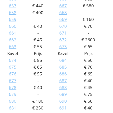
657
€ 440
667
€ 580
658
€ 400
668
-
659
-
669
€ 160
660
€ 40
670
€ 70
661
-
671
-
662
€ 45
672
€ 2600
663
€ 55
673
€ 65
Kavel
Prijs
Kavel
Prijs
674
€ 85
684
€ 50
675
€ 65
685
€ 70
676
€ 55
686
€ 65
677
-
687
€ 40
678
€ 40
688
€ 45
679
-
689
€ 75
680
€ 180
690
€ 60
681
€ 250
691
€ 40