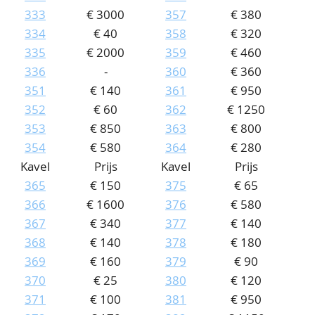
333
€ 3000
357
€ 380
334
€ 40
358
€ 320
335
€ 2000
359
€ 460
336
-
360
€ 360
351
€ 140
361
€ 950
352
€ 60
362
€ 1250
353
€ 850
363
€ 800
354
€ 580
364
€ 280
Kavel
Prijs
Kavel
Prijs
365
€ 150
375
€ 65
366
€ 1600
376
€ 580
367
€ 340
377
€ 140
368
€ 140
378
€ 180
369
€ 160
379
€ 90
370
€ 25
380
€ 120
371
€ 100
381
€ 950