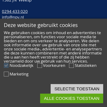
0294 433 020
info@npv.nl
Deze website gebruikt cookies
Openingstijden:
We gebruiken cookies om inhoud en advertenties te
Maandag t/m vrijdag van 10.00 tot 16.00 uur
personaliseren, om functies voor sociale media te
bieden en om ons verkeer te analyseren. We delen
INFORMATIE
ook informatie over uw gebruik van onze site met
Betalingen
onze sociale media-, advertentie- en analysepartners
die deze kunnen combineren met andere informatie
Verzenden en ophalen
die u aan hen heeft verstrekt of die zij hebben
Veilingtermen
verzameld door uw gebruik van hun services.
Noodzakelijk
Voorkeuren
Statistieken
Literatuur
Kwaliteitsomschrijvingen
Marketing
Veelgestelde vragen
SELECTIE TOESTAAN
ALLE COOKIES TOESTAAN
ALGEMEEN
Ons team