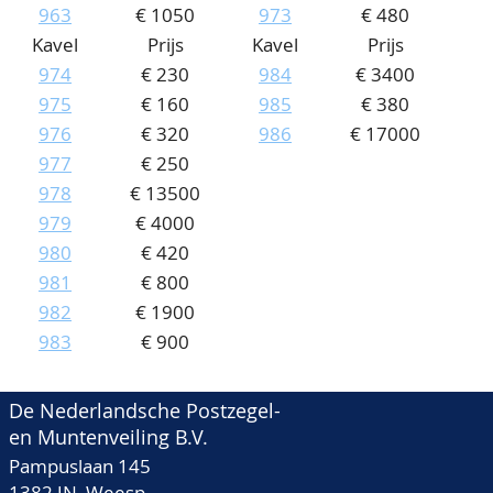
963
€ 1050
973
€ 480
Kavel
Prijs
Kavel
Prijs
974
€ 230
984
€ 3400
975
€ 160
985
€ 380
976
€ 320
986
€ 17000
977
€ 250
978
€ 13500
979
€ 4000
980
€ 420
981
€ 800
982
€ 1900
983
€ 900
De Nederlandsche Postzegel-
en Muntenveiling B.V.
Pampuslaan 145
1382 JN Weesp