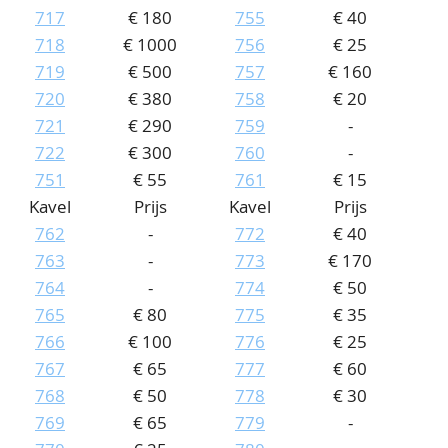
717
€ 180
755
€ 40
718
€ 1000
756
€ 25
719
€ 500
757
€ 160
720
€ 380
758
€ 20
721
€ 290
759
-
722
€ 300
760
-
751
€ 55
761
€ 15
Kavel
Prijs
Kavel
Prijs
762
-
772
€ 40
763
-
773
€ 170
764
-
774
€ 50
765
€ 80
775
€ 35
766
€ 100
776
€ 25
767
€ 65
777
€ 60
768
€ 50
778
€ 30
769
€ 65
779
-