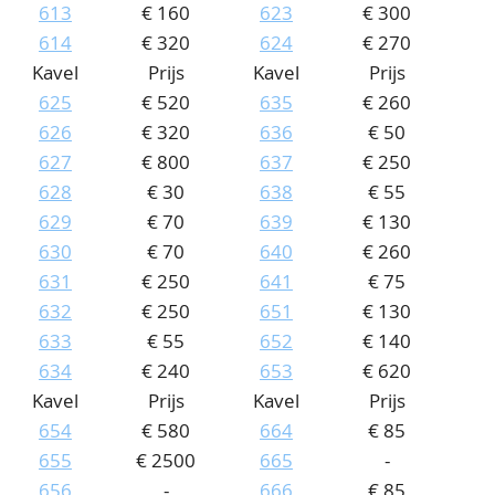
613
€ 160
623
€ 300
614
€ 320
624
€ 270
Kavel
Prijs
Kavel
Prijs
625
€ 520
635
€ 260
626
€ 320
636
€ 50
627
€ 800
637
€ 250
628
€ 30
638
€ 55
629
€ 70
639
€ 130
630
€ 70
640
€ 260
631
€ 250
641
€ 75
632
€ 250
651
€ 130
633
€ 55
652
€ 140
634
€ 240
653
€ 620
Kavel
Prijs
Kavel
Prijs
654
€ 580
664
€ 85
655
€ 2500
665
-
656
-
666
€ 85