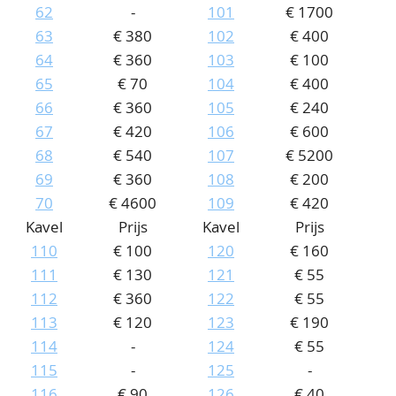
62
-
101
€ 1700
63
€ 380
102
€ 400
64
€ 360
103
€ 100
65
€ 70
104
€ 400
66
€ 360
105
€ 240
67
€ 420
106
€ 600
68
€ 540
107
€ 5200
69
€ 360
108
€ 200
70
€ 4600
109
€ 420
Kavel
Prijs
Kavel
Prijs
110
€ 100
120
€ 160
111
€ 130
121
€ 55
112
€ 360
122
€ 55
113
€ 120
123
€ 190
114
-
124
€ 55
115
-
125
-
116
€ 90
126
€ 40