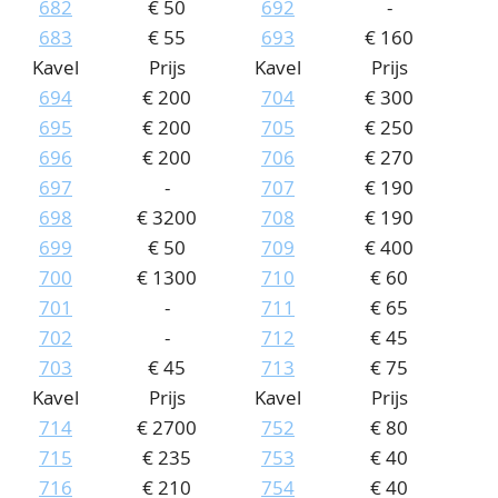
682
€ 50
692
-
683
€ 55
693
€ 160
Kavel
Prijs
Kavel
Prijs
694
€ 200
704
€ 300
695
€ 200
705
€ 250
696
€ 200
706
€ 270
697
-
707
€ 190
698
€ 3200
708
€ 190
699
€ 50
709
€ 400
700
€ 1300
710
€ 60
701
-
711
€ 65
702
-
712
€ 45
703
€ 45
713
€ 75
Kavel
Prijs
Kavel
Prijs
714
€ 2700
752
€ 80
715
€ 235
753
€ 40
716
€ 210
754
€ 40