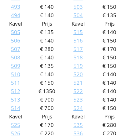
493
€ 140
503
€ 150
494
€ 140
504
€ 135
Kavel
Prijs
Kavel
Prijs
505
€ 135
515
€ 140
506
€ 140
516
€ 150
507
€ 280
517
€ 170
508
€ 140
518
€ 150
509
€ 135
519
€ 150
510
€ 140
520
€ 140
511
€ 150
521
€ 140
512
€ 1350
522
€ 140
513
€ 700
523
€ 140
514
€ 700
524
€ 150
Kavel
Prijs
Kavel
Prijs
525
€ 170
535
€ 280
526
€ 220
536
€ 270