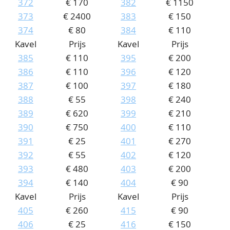
372
€ 170
382
€ 1150
373
€ 2400
383
€ 150
374
€ 80
384
€ 110
Kavel
Prijs
Kavel
Prijs
385
€ 110
395
€ 200
386
€ 110
396
€ 120
387
€ 100
397
€ 180
388
€ 55
398
€ 240
389
€ 620
399
€ 210
390
€ 750
400
€ 110
391
€ 25
401
€ 270
392
€ 55
402
€ 120
393
€ 480
403
€ 200
394
€ 140
404
€ 90
Kavel
Prijs
Kavel
Prijs
405
€ 260
415
€ 90
406
€ 25
416
€ 150