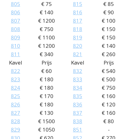
805
€ 75
815
€ 85
806
€ 140
816
€ 90
807
€ 1200
817
€ 100
808
€ 750
818
€ 150
809
€ 1100
819
€ 150
810
€ 1200
820
€ 140
811
€ 340
821
€ 260
Kavel
Prijs
Kavel
Prijs
822
€ 60
832
€ 540
823
€ 180
833
€ 500
824
€ 180
834
€ 750
825
€ 170
835
€ 160
826
€ 180
836
€ 120
827
€ 130
837
€ 160
828
€ 1500
838
€ 80
829
€ 1050
851
-
830
€ 620
852
€ 270