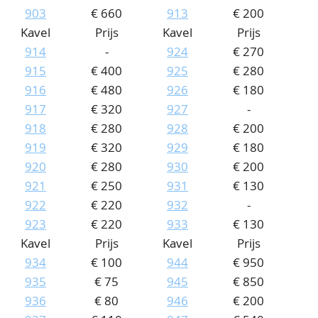
903
€ 660
913
€ 200
Kavel
Prijs
Kavel
Prijs
914
-
924
€ 270
915
€ 400
925
€ 280
916
€ 480
926
€ 180
917
€ 320
927
-
918
€ 280
928
€ 200
919
€ 320
929
€ 180
920
€ 280
930
€ 200
921
€ 250
931
€ 130
922
€ 220
932
-
923
€ 220
933
€ 130
Kavel
Prijs
Kavel
Prijs
934
€ 100
944
€ 950
935
€ 75
945
€ 850
936
€ 80
946
€ 200