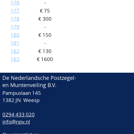
176
-
177
€ 75
178
€ 300
179
-
180
€ 150
181
-
182
€ 130
183
€ 1600
De Nederlandsche Postzegel-
en Muntenveiling B.V.
Pampuslaan 145
1382 JN Weesp
0294 433 020
info@npv.nl