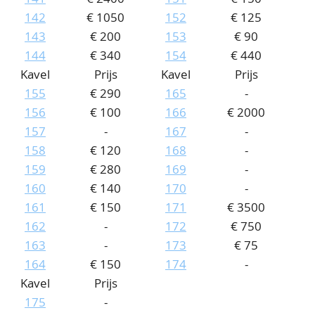
142
€ 1050
152
€ 125
143
€ 200
153
€ 90
144
€ 340
154
€ 440
Kavel
Prijs
Kavel
Prijs
155
€ 290
165
-
156
€ 100
166
€ 2000
157
-
167
-
158
€ 120
168
-
159
€ 280
169
-
160
€ 140
170
-
161
€ 150
171
€ 3500
162
-
172
€ 750
163
-
173
€ 75
164
€ 150
174
-
Kavel
Prijs
175
-