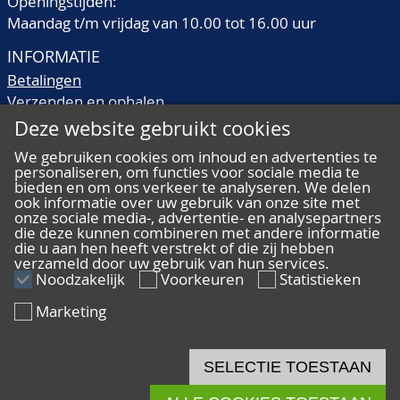
Openingstijden:
Maandag t/m vrijdag van 10.00 tot 16.00 uur
INFORMATIE
Betalingen
Verzenden en ophalen
Veilingtermen
Deze website gebruikt cookies
Literatuur
We gebruiken cookies om inhoud en advertenties te
Kwaliteitsomschrijvingen
personaliseren, om functies voor sociale media te
Veelgestelde vragen
bieden en om ons verkeer te analyseren. We delen
ook informatie over uw gebruik van onze site met
onze sociale media-, advertentie- en analysepartners
die deze kunnen combineren met andere informatie
die u aan hen heeft verstrekt of die zij hebben
verzameld door uw gebruik van hun services.
ALGEMEEN
Noodzakelijk
Voorkeuren
Statistieken
Ons team
Marketing
Algemene voorwaarden
Privacy
Disclaimer
SELECTIE TOESTAAN
Cookies