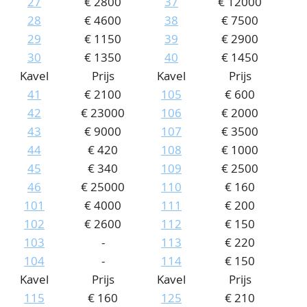
27
€ 2800
37
€ 12000
28
€ 4600
38
€ 7500
29
€ 1150
39
€ 2900
30
€ 1350
40
€ 1450
Kavel
Prijs
Kavel
Prijs
41
€ 2100
105
€ 600
42
€ 23000
106
€ 2000
43
€ 9000
107
€ 3500
44
€ 420
108
€ 1000
45
€ 340
109
€ 2500
46
€ 25000
110
€ 160
101
€ 4000
111
€ 200
102
€ 2600
112
€ 150
103
-
113
€ 220
104
-
114
€ 150
Kavel
Prijs
Kavel
Prijs
115
€ 160
125
€ 210