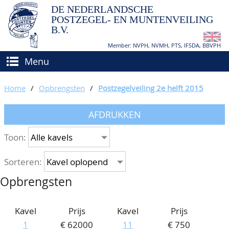
DE NEDERLANDSCHE
POSTZEGEL- EN MUNTENVEILING
B.V.
Member: NVPH, NVMH, PTS, IFSDA, BBVPH
Menu
HOME
Home
/
Opbrengsten
/
Postzegelveiling 2e helft 2015
(VER)KOPEN
AFDRUKKEN
BIEDEN
Hoe verkopen?
Toon:
TAXATIES
Hoe kopen?
Sorteren:
CATALOGI/OPBRENGSTEN
Voorwaarden
Opbrengsten
KEURINGSDIENST
AGENDA
Kavel
Prijs
Kavel
Prijs
1
€ 62000
11
€ 750
OVER ONS