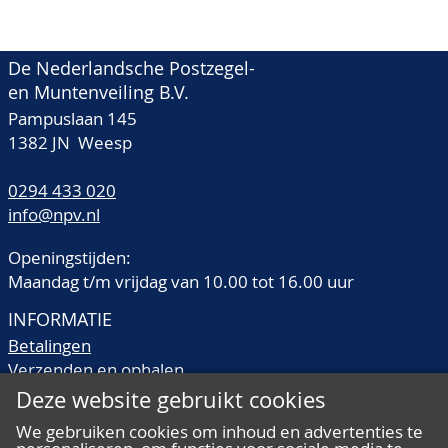
De Nederlandsche Postzegel-
en Muntenveiling B.V.
Pampuslaan 145
1382 JN Weesp
0294 433 020
info@npv.nl
Openingstijden:
Maandag t/m vrijdag van 10.00 tot 16.00 uur
INFORMATIE
Betalingen
Verzenden en ophalen
Veilingtermen
Deze website gebruikt cookies
Literatuur
We gebruiken cookies om inhoud en advertenties te
Kwaliteitsomschrijvingen