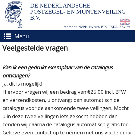
DE NEDERLANDSCHE
POSTZEGEL- EN MUNTENVEILING
B.V.
Member: NVPH, NVMH, PTS, IFSDA, BBVPH
Menu
Veelgestelde vragen
HOME
(VER)KOPEN
Kan ik een gedrukt exemplaar van de catalogus
BIEDEN
Hoe verkopen?
ontvangen?
Ja, dit is mogelijk!
TAXATIES
Hoe kopen?
Hiervoor vragen wij een bedrag van €25,00 incl. BTW
CATALOGI/OPBRENGSTEN
Voorwaarden
en verzendkosten, u ontvangt dan automatisch de
catalogus voor de aankomende twee veilingen. Mocht
KEURINGSDIENST
u in deze twee veilingen iets gekocht hebben dan
AGENDA
zenden wij daarna de catalogus automatisch gratis toe.
Gelieve even contact op te nemen met ons via de email
OVER ONS