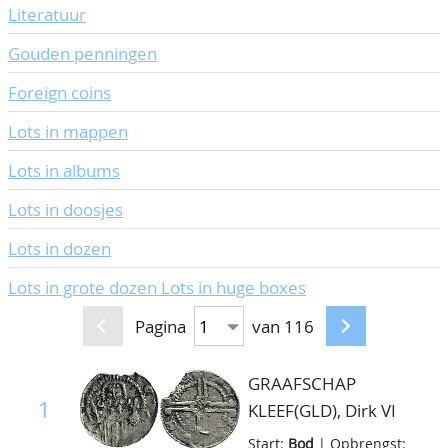
Literatuur
Gouden penningen
Foreign coins
Lots in mappen
Lots in albums
Lots in doosjes
Lots in dozen
Lots in grote dozen Lots in huge boxes
Pagina
van 116
GRAAFSCHAP
1
KLEEF(GLD), Dirk VI
1202-1260, penning
Start:
Bod
| Opbrengst: