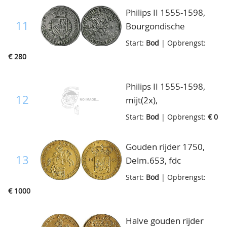
Philips II 1555-1598,
11
Bourgondische
Kruisrijksdaalder 1584,
Start:
Bod
| Opbrengst:
Delm.801, enkele
€ 280
krasjes overigens bijna
prachtig
Philips II 1555-1598,
12
mijt(2x),
vdCh.XXVIII.44, zeer
Start:
Bod
| Opbrengst:
€ 0
fraai
Gouden rijder 1750,
13
Delm.653, fdc
Start:
Bod
| Opbrengst:
€ 1000
Halve gouden rijder