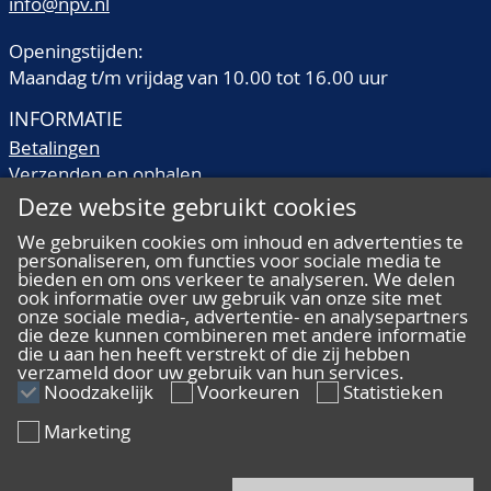
info@npv.nl
Openingstijden:
Maandag t/m vrijdag van 10.00 tot 16.00 uur
INFORMATIE
Betalingen
Verzenden en ophalen
Veilingtermen
Deze website gebruikt cookies
Literatuur
We gebruiken cookies om inhoud en advertenties te
Kwaliteitsomschrijvingen
personaliseren, om functies voor sociale media te
Veelgestelde vragen
bieden en om ons verkeer te analyseren. We delen
ook informatie over uw gebruik van onze site met
onze sociale media-, advertentie- en analysepartners
die deze kunnen combineren met andere informatie
die u aan hen heeft verstrekt of die zij hebben
verzameld door uw gebruik van hun services.
ALGEMEEN
Noodzakelijk
Voorkeuren
Statistieken
Ons team
Marketing
Algemene voorwaarden
Privacy