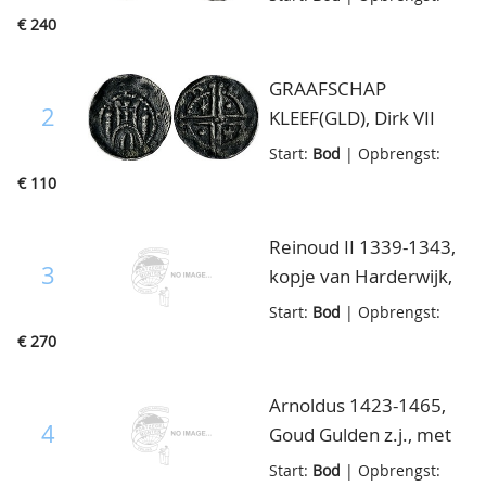
z.j., Noss 7, stukje uit
€ 240
rand overigens zeer
fraai
GRAAFSCHAP
2
KLEEF(GLD), Dirk VII
1260-1275, penning
Start:
Bod
| Opbrengst:
z.j., Noss 16, ruim zeer
€ 110
fraai
Reinoud II 1339-1343,
3
kopje van Harderwijk,
vd Ch.11.17, zeer fraai
Start:
Bod
| Opbrengst:
€ 270
Arnoldus 1423-1465,
4
Goud Gulden z.j., met
certificaat, in speciale
Start:
Bod
| Opbrengst: