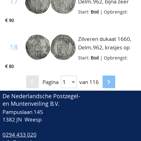
17
Delm.962, bijna zeer
fraai
Start:
Bod
| Opbrengst:
€ 90
Zilveren dukaat 1660,
18
Delm.962, krasjes op
keerzijde overigens
Start:
Bod
| Opbrengst:
zeer fraai
€ 80
Pagina
van 116
De Nederlandsche Postzegel-
en Muntenveiling B.V.
Pampuslaan 145
1382 JN Weesp
0294 433 020