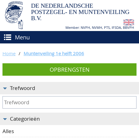
DE NEDERLANDSCHE
POSTZEGEL- EN MUNTENVEILING
B.V.
Member: NVPH, NVMH, PTS, IFSDA, BBVPH
Menu
HOME
Home
/
Muntenveiling 1e helft 2006
(VER)KOPEN
OPBRENGSTEN
BIEDEN
Hoe verkopen?
TAXATIES
Hoe kopen?
Trefwoord
CATALOGI/OPBRENGSTEN
Voorwaarden
KEURINGSDIENST
Categorieën
AGENDA
Alles
OVER ONS