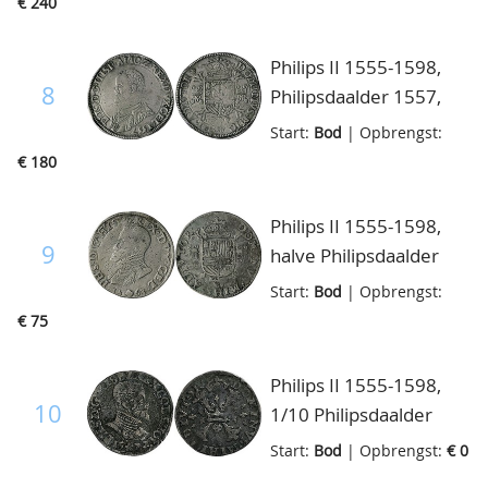
€ 240
fraai
Philips II 1555-1598,
8
Philipsdaalder 1557,
Delm.29a, zeer fraai
Start:
Bod
| Opbrengst:
€ 180
Philips II 1555-1598,
9
halve Philipsdaalder
1563, Delm.62, bijna
Start:
Bod
| Opbrengst:
zeer fraai
€ 75
Philips II 1555-1598,
10
1/10 Philipsdaalder
1572, ruim fraai,
Start:
Bod
| Opbrengst:
€ 0
vGH.213