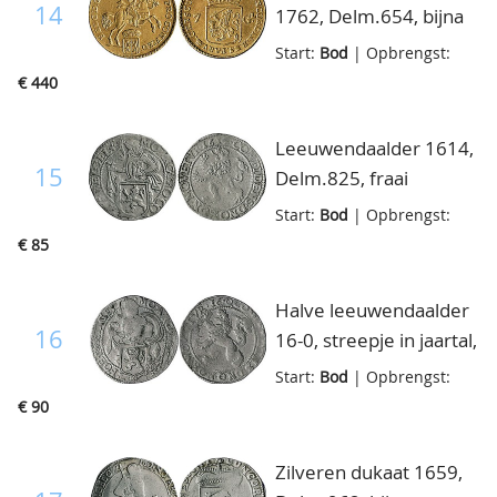
14
1762, Delm.654, bijna
fdc
Start:
Bod
| Opbrengst:
€ 440
Leeuwendaalder 1614,
15
Delm.825, fraai
Start:
Bod
| Opbrengst:
€ 85
Halve leeuwendaalder
16
16-0, streepje in jaartal,
Delm.869, fraai
Start:
Bod
| Opbrengst:
€ 90
Zilveren dukaat 1659,