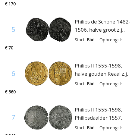
cassette Nederlandse
€ 170
Munt
Philips de Schone 1482-
5
1506, halve groot z.j.,
vd Ch.30.8, zeer fraai
Start:
Bod
| Opbrengst:
€ 70
Philips II 1555-1598,
6
halve gouden Reaal z.j.
(1558-1560), Delm.628,
Start:
Bod
| Opbrengst:
ruim zeer fraai
€ 560
Philips II 1555-1598,
7
Philipsdaalder 1557,
Delm.29a, hakje in rand
Start:
Bod
| Opbrengst:
overigens ruim zeer