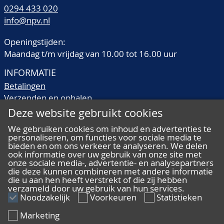
0294 433 020
info@npv.nl
Openingstijden:
Maandag t/m vrijdag van 10.00 tot 16.00 uur
INFORMATIE
Betalingen
Verzenden en ophalen
Veilingtermen
Deze website gebruikt cookies
Literatuur
We gebruiken cookies om inhoud en advertenties te
Kwaliteitsomschrijvingen
personaliseren, om functies voor sociale media te
Veelgestelde vragen
bieden en om ons verkeer te analyseren. We delen
ook informatie over uw gebruik van onze site met
onze sociale media-, advertentie- en analysepartners
die deze kunnen combineren met andere informatie
die u aan hen heeft verstrekt of die zij hebben
verzameld door uw gebruik van hun services.
ALGEMEEN
Noodzakelijk
Voorkeuren
Statistieken
Ons team
Marketing
Algemene voorwaarden