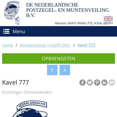
DE NEDERLANDSCHE
POSTZEGEL- EN MUNTENVEILING
B.V.
Member: NVPH, NVMH, PTS, IFSDA, BBVPH
Menu
HOME
Home
/
Muntenveiling 1e helft 2007
/
Kavel 777
(VER)KOPEN
OPBRENGSTEN
BIEDEN
Hoe verkopen?
TAXATIES
Hoe kopen?
Kavel 777
CATALOGI/OPBRENGSTEN
Voorwaarden
Groninger Ommelanden
KEURINGSDIENST
AGENDA
OVER ONS