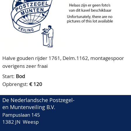
CONTACT
Ons Team
ACCOUNT
80 jarig bestaan
Halve gouden rijder 1761, Delm.1162, montagespoor
overigens zeer fraai
Start:
Bod
Opbrengst:
€ 120
De Nederlandsche Postzegel-
en Muntenveiling B.V.
Pampuslaan 145
1382 JN Weesp