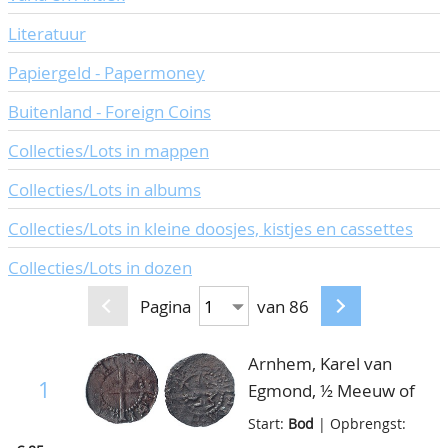
Literatuur
Papiergeld - Papermoney
Buitenland - Foreign Coins
Collecties/Lots in mappen
Collecties/Lots in albums
Collecties/Lots in kleine doosjes, kistjes en cassettes
Collecties/Lots in dozen
Pagina
van 86
Arnhem, Karel van
1
Egmond, ½ Meeuw of
Muterken z.j., fraai
Start:
Bod
| Opbrengst: