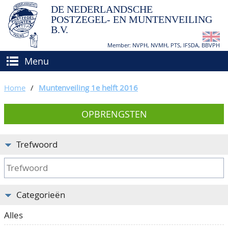
DE NEDERLANDSCHE
POSTZEGEL- EN MUNTENVEILING
B.V.
Member: NVPH, NVMH, PTS, IFSDA, BBVPH
Menu
HOME
Home
/
Muntenveiling 1e helft 2016
(VER)KOPEN
OPBRENGSTEN
BIEDEN
Hoe verkopen?
TAXATIES
Hoe kopen?
Trefwoord
CATALOGI/OPBRENGSTEN
Voorwaarden
KEURINGSDIENST
Categorieën
AGENDA
Alles
OVER ONS