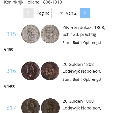
Koninkrijk Holland 1806-1810
CONTACT
Ons Team
Pagina
van 2
ACCOUNT
80 jarig bestaan
Zilveren dukaat 1808,
315
Sch.123, prachtig
Start:
Bod
| Opbrengst:
€ 180
20 Gulden 1808
316
Lodewijk Napoleon,
afslag in brons,
Start:
Bod
| Opbrengst:
borstbeeld van de
€ 1400
Koning naar links,
omschrift
20 Gulden 1808
LODEW.NAP.KON.VAN
317
Lodewijk Napoleon,
HOLL, Kz. Gekroond