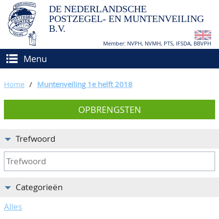
DE NEDERLANDSCHE
POSTZEGEL- EN MUNTENVEILING
B.V.
Member: NVPH, NVMH, PTS, IFSDA, BBVPH
Menu
HOME
Home
/
Muntenveiling 1e helft 2018
(VER)KOPEN
OPBRENGSTEN
BIEDEN
Hoe verkopen?
TAXATIES
Hoe kopen?
Trefwoord
CATALOGI/OPBRENGSTEN
Voorwaarden
KEURINGSDIENST
Categorieën
AGENDA
Alles
OVER ONS