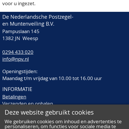
voor u ingezet.
De Nederlandsche Postzegel-
en Muntenveiling B.V.
Pampuslaan 145
1382 JN Weesp
0294 433 020
info@npv.nl
Openingstijden:
Maandag t/m vrijdag van 10.00 tot 16.00 uur
INFORMATIE
Betalingen
Verzenden en ophalen
Veilingtermen
Deze website gebruikt cookies
Literatuur
We gebruiken cookies om inhoud en advertenties te
Kwaliteitsomschrijvingen
personaliseren, om functies voor sociale media te