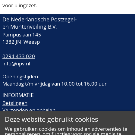
voor u ingezet.
De Nederlandsche Postzegel-
en Muntenveiling B.V.
Pampuslaan 145
1382 JN Weesp
0294 433 020
info@npv.nl
Openingstijden:
Maandag t/m vrijdag van 10.00 tot 16.00 uur
INFORMATIE
Betalingen
Verzenden en ophalen
Veilingtermen
Deze website gebruikt cookies
Literatuur
We gebruiken cookies om inhoud en advertenties te
Kwaliteitsomschrijvingen
personaliseren, om functies voor sociale media te