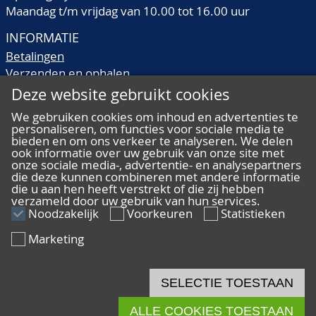
Maandag t/m vrijdag van 10.00 tot 16.00 uur
INFORMATIE
Betalingen
Verzenden en ophalen
Veilingtermen
Deze website gebruikt cookies
Literatuur
We gebruiken cookies om inhoud en advertenties te
Kwaliteitsomschrijvingen
personaliseren, om functies voor sociale media te
Veelgestelde vragen
bieden en om ons verkeer te analyseren. We delen
ook informatie over uw gebruik van onze site met
onze sociale media-, advertentie- en analysepartners
die deze kunnen combineren met andere informatie
die u aan hen heeft verstrekt of die zij hebben
verzameld door uw gebruik van hun services.
ALGEMEEN
Noodzakelijk
Voorkeuren
Statistieken
Ons team
Marketing
Algemene voorwaarden
Privacy
Disclaimer
SELECTIE TOESTAAN
Cookies
ALLE COOKIES TOESTAAN