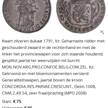
CONTACT
Ons Team
ACCOUNT
80 jarig bestaan
Kwart zilveren dukaat 1791, Vz: Geharnaste ridder met
geschouderd zwaard in de rechterhand en met de
linker het provinciewapen voor zich staande houdend;
gesplitst jaartal ter weerszijden mt burcht
MON.NOV.ARG.PRO.CONFOE.BELG.COM.ZEL. Kz:
Gekroond en met bloemornamenten versierd
Generaliteitswapen, jaartal boven de kroon
CONCORDIA.RES.PARVAE.CRESCUNT., Delm.1008,
CNM.2.49.54, zeer fraai/prachtig (MPO 2008)
Start:
€ 75
Opbrengst:
€ 95