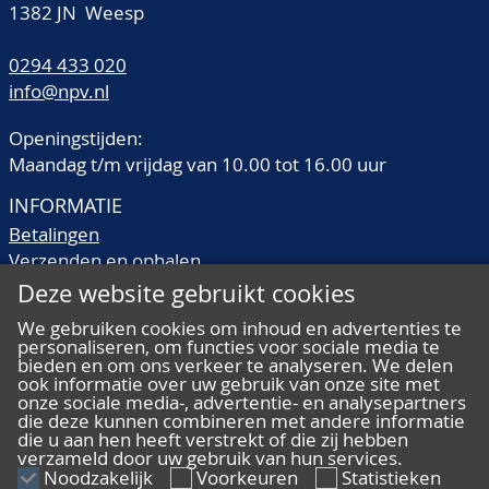
CNM.2.17.121, niet
1382 JN Weesp
gesplitst jaartal ter
de rechter mmt
geprijsd in CNM, zeer
weerszijden kruis of
MO.ARG.PRO. -
fraai
0294 433 020
plusteken
CONFOE.BEL.GEL. Kz:
info@npv.nl
CONCORDIA.RES.PARVÆ.
Gekroond
Delm.938,
Openingstijden:
Generaliteitswapen;
CNM.2.17.121,
Maandag t/m vrijdag van 10.00 tot 16.00 uur
gesplitst jaartal ter
fraai/zeer fraai
INFORMATIE
weerszijden mmt
Betalingen
CONCORDIA.RES.PARVÆ.
Verzenden en ophalen
Delm.938,
Veilingtermen
Deze website gebruikt cookies
CNM.2.17.122, ca. zeer
Literatuur
fraai
We gebruiken cookies om inhoud en advertenties te
Kwaliteitsomschrijvingen
personaliseren, om functies voor sociale media te
Veelgestelde vragen
bieden en om ons verkeer te analyseren. We delen
ook informatie over uw gebruik van onze site met
onze sociale media-, advertentie- en analysepartners
die deze kunnen combineren met andere informatie
die u aan hen heeft verstrekt of die zij hebben
verzameld door uw gebruik van hun services.
ALGEMEEN
Noodzakelijk
Voorkeuren
Statistieken