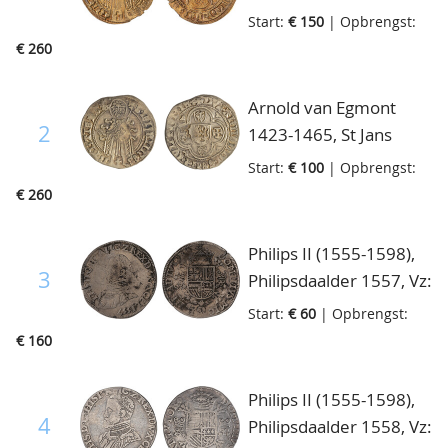
Goudgulden z.j.,
Start:
€ 150
| Opbrengst:
Delm.604, bijna zeer
€ 260
fraai
Arnold van Egmont
2
1423-1465, St Jans
Goudgulden z.j.,
Start:
€ 100
| Opbrengst:
Delm.604, ruim fraai
€ 260
Philips II (1555-1598),
3
Philipsdaalder 1557, Vz:
Borstbeeld van Philips
Start:
€ 60
| Opbrengst:
II naar links
€ 160
PHS.D.G.HISP.ANG.Z.REX
jaartal Kz: Gekroond
Philips II (1555-1598),
Spaans-Oostenrijks-
4
Philipsdaalder 1558, Vz:
Bourgondisch wapen,