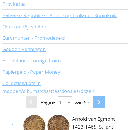
Provinciaal
CONTACT
Ons Team
Bataafse Republiek - Koninkrijk Holland - Koninkrijk
ACCOUNT
80 jarig bestaan
Overzee Rijksdelen
Euromunten - Promotiesets
Gouden Penningen
Buitenland - Foreign Coins
Papiergeld - Paper Money
Collecties/Lots in
mappen/albums/cassttes/doosjes/dozen
Pagina
van 53
Arnold van Egmont
1
1423-1465, St Jans