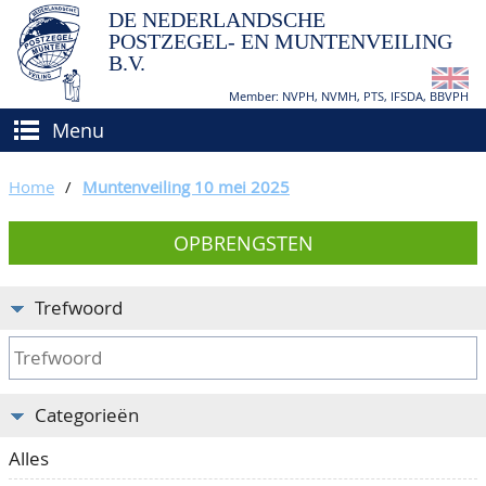
DE NEDERLANDSCHE
POSTZEGEL- EN MUNTENVEILING
B.V.
Member: NVPH, NVMH, PTS, IFSDA, BBVPH
Menu
HOME
Home
/
Muntenveiling 10 mei 2025
(VER)KOPEN
OPBRENGSTEN
BIEDEN
Hoe verkopen?
TAXATIES
Hoe kopen?
Trefwoord
CATALOGI/OPBRENGSTEN
Voorwaarden
KEURINGSDIENST
Categorieën
AGENDA
Alles
OVER ONS