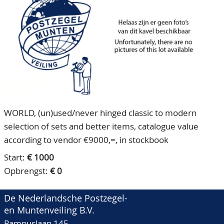
CONTACT
Ons Team
ACCOUNT
80 jarig bestaan
WORLD, (un)used/never hinged classic to modern
selection of sets and better items, catalogue value
according to vendor €9000,=, in stockbook
Start:
€ 1000
Opbrengst:
€ 0
De Nederlandsche Postzegel-
en Muntenveiling B.V.
Pampuslaan 145