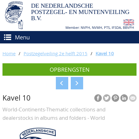
DE NEDERLANDSCHE
POSTZEGEL- EN MUNTENVEILING
B.V.
Member: NVPH, NVMH, PTS, IFSDA, BBVPH
Menu
HOME
Home
/
Postzegelveiling 2e helft 2015
/
Kavel 10
(VER)KOPEN
OPBRENGSTEN
BIEDEN
Hoe verkopen?
TAXATIES
Hoe kopen?
Kavel 10
CATALOGI/OPBRENGSTEN
Voorwaarden
World-Continents-Thematic collections and
KEURINGSDIENST
dealerstocks in albums and folders - World
AGENDA
OVER ONS