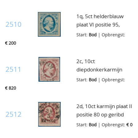
luxe ex., cert. Dr. Louis,
NVPH, Muis en NKD
1q, 5ct helderblauw
2510
plaat VI positie 95,
ongebruikt met
Start:
Bod
| Opbrengst:
volledige originele gom
€ 200
op getint papier,
breedgerand, luxe ex.
2c, 10ct
2511
diepdonkerkarmijn
plaat IA, Van Balen
Start:
Bod
| Opbrengst:
Blanken positie A1018,
€ 820
gebruikt Rotterdam-B,
goed- tot breedgerand,
2d, 10ct karmijn plaat II
pracht ex., cert. NKD
2512
positie 80 op geribd
papier, gebruikt, super
Start:
Bod
| Opbrengst:
€ 0
breedgerand met