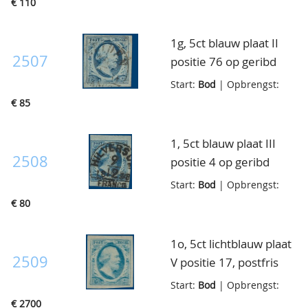
€ 110
cert. Dr. Louis
1g, 5ct blauw plaat II
2507
positie 76 op geribd
papier, gebruikt, goed-
Start:
Bod
| Opbrengst:
tot breedgerand,
€ 85
pracht ex., cert. H.C.
Lodder
1, 5ct blauw plaat III
2508
positie 4 op geribd
papier, gebruikt
Start:
Bod
| Opbrengst:
Hilversum-C, aan 3
€ 80
zijden breedgerand,
pracht ex., cert. H.C.
1o, 5ct lichtblauw plaat
Lodder
2509
V positie 17, postfris
met volledige originele
Start:
Bod
| Opbrengst:
gom, breedgerand,
€ 2700