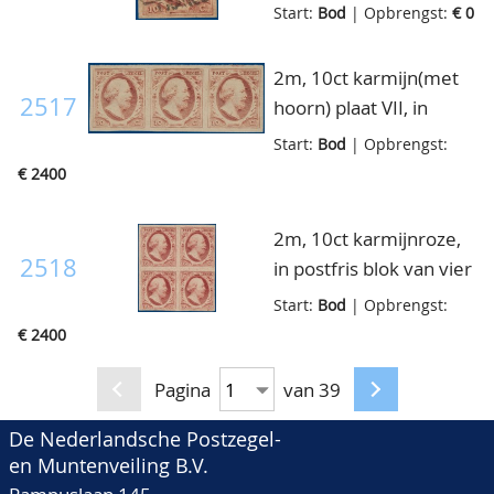
papier, mooi gerand,
Start:
Bod
| Opbrengst:
€ 0
pracht ex., cert. Dr. A.
Louis en H.C. Lodder
2m, 10ct karmijn(met
2517
hoorn) plaat VII, in
postfrisse horizontale
Start:
Bod
| Opbrengst:
strip van drie met
€ 2400
volledige originele
gom, breedgerand, op
2m, 10ct karmijnroze,
de voorzijde van het
2518
in postfris blok van vier
middelste zegel een
met volledige originele
Start:
Bod
| Opbrengst:
gomdruppel en op het
gom, bijna pracht ex.,
€ 2400
rechterzegel een klein
voor randen zie foto,
onbeduidend zwart
met keur en cert.
Pagina
van 39
streepje, hetgeen
NVPH
beide geen gebrek
De Nederlandsche Postzegel-
en Muntenveiling B.V.
vormt voor de