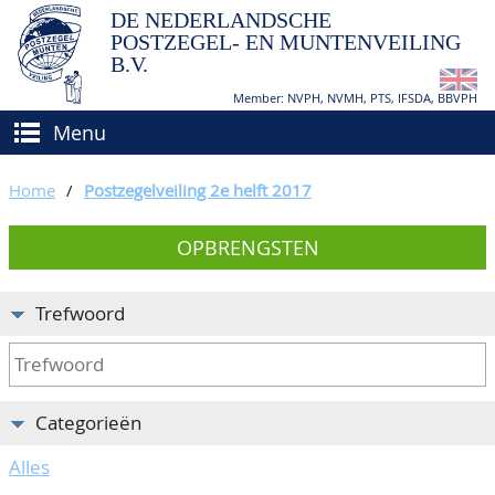
DE NEDERLANDSCHE
POSTZEGEL- EN MUNTENVEILING
B.V.
Member: NVPH, NVMH, PTS, IFSDA, BBVPH
Menu
HOME
Home
/
Postzegelveiling 2e helft 2017
(VER)KOPEN
OPBRENGSTEN
BIEDEN
Hoe verkopen?
TAXATIES
Hoe kopen?
Trefwoord
CATALOGI/OPBRENGSTEN
Voorwaarden
KEURINGSDIENST
Categorieën
AGENDA
Alles
OVER ONS