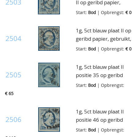
2503
II op geribd papier,
gebruikt, goed- tot
Start:
Bod
| Opbrengst:
€ 0
breedgerand, pracht
ex.
1g, 5ct blauw plaat II op
2504
geribd papier, gebruikt,
goed- tot breedgerand,
Start:
Bod
| Opbrengst:
€ 0
luxe ex.
1g, 5ct blauw plaat II
2505
positie 35 op geribd
papier, gebruikt, goed
Start:
Bod
| Opbrengst:
gerand, pracht ex.
€ 65
1g, 5ct blauw plaat II
2506
positie 46 op geribd
papier, gebruikt,
Start:
Bod
| Opbrengst:
breedgerand, luxe ex.,