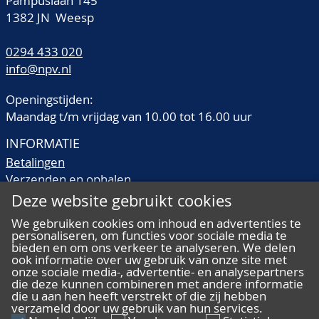
Pampuslaan 145
schoonheid van deze
1382 JN Weesp
luxe strip!! cert. Muis
0294 433 020
info@npv.nl
Openingstijden:
Maandag t/m vrijdag van 10.00 tot 16.00 uur
INFORMATIE
Betalingen
Verzenden en ophalen
Veilingtermen
Deze website gebruikt cookies
Literatuur
We gebruiken cookies om inhoud en advertenties te
Kwaliteitsomschrijvingen
personaliseren, om functies voor sociale media te
Veelgestelde vragen
bieden en om ons verkeer te analyseren. We delen
ook informatie over uw gebruik van onze site met
onze sociale media-, advertentie- en analysepartners
die deze kunnen combineren met andere informatie
die u aan hen heeft verstrekt of die zij hebben
verzameld door uw gebruik van hun services.
ALGEMEEN