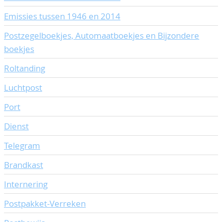
Emissies tussen 1946 en 2014
Postzegelboekjes, Automaatboekjes en Bijzondere
boekjes
Roltanding
Luchtpost
Port
Dienst
Telegram
Brandkast
Internering
Postpakket-Verreken