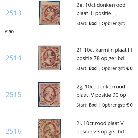
'jumbo randen', luxe
2e, 10ct donkerrood
ex.
2513
plaat III positie 1,
gebruikt, breedgerand
Start:
Bod
| Opbrengst:
hoekrandstuk, luxe ex.
€ 50
2f, 10ct karmijn plaat III
2514
positie 78 op geribd
papier, gebruikt, goed-
Start:
Bod
| Opbrengst:
€ 0
tot breedgerand,
pracht ex., cert. H.C.
2g, 10ct donkerrood
Lodder
2515
plaat IV positie 90 op
geribd papier, gebruikt,
Start:
Bod
| Opbrengst:
€ 0
mooi gerand, pracht
ex., cert. Dr. A. Louis
2i, 10ct rood plaat V
2516
positie 23 op geribd