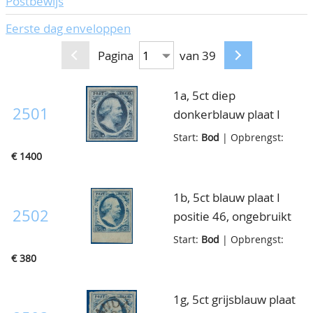
Postbewijs
Eerste dag enveloppen
Pagina
van 39
1a, 5ct diep
2501
donkerblauw plaat I
positie 69, postfris met
Start:
Bod
| Opbrengst:
volledige originele
€ 1400
gom, mooi gerand,
positienummer met
1b, 5ct blauw plaat I
potlood op gom gezet
2502
positie 46, ongebruikt
overigens zeer fris luxe
met volledige originele
Start:
Bod
| Opbrengst:
ex., cert. NKD
gom, goed gerand met
€ 380
onderrandstuk, pracht
ex.
1g, 5ct grijsblauw plaat