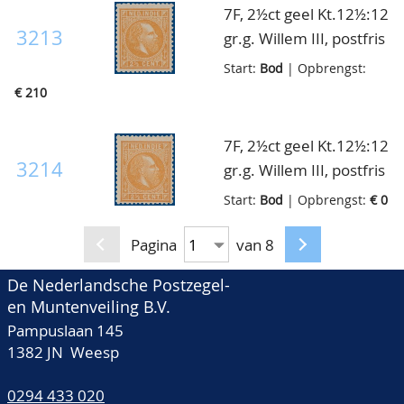
pracht ex.
7F, 2½ct geel Kt.12½:12
mooie kwaliteit!! cert.
3213
gr.g. Willem III, postfris
NKD
met volledige originele
Start:
Bod
| Opbrengst:
gom, zeer fris luxe ex.,
€ 210
cert. NKD
7F, 2½ct geel Kt.12½:12
3214
gr.g. Willem III, postfris
met volledige originele
Start:
Bod
| Opbrengst:
€ 0
gom, pracht ex., cert.
NKD
Pagina
van 8
De Nederlandsche Postzegel-
en Muntenveiling B.V.
Pampuslaan 145
1382 JN Weesp
0294 433 020