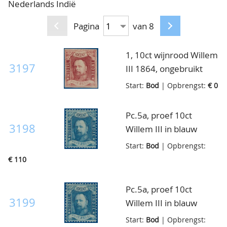
Nederlands Indië
CONTACT
Ons Team
Pagina
van 8
ACCOUNT
80 jarig bestaan
1, 10ct wijnrood Willem
3197
III 1864, ongebruikt
met licht ingedroogde
Start:
Bod
| Opbrengst:
€ 0
originele gom, zeer
breedgerand, luxe ex.
Pc.5a, proef 10ct
3198
Willem III in blauw
getand 12½:12, postfris
Start:
Bod
| Opbrengst:
met volledige originele
€ 110
gom, luxe ex. (500pt.)
Pc.5a, proef 10ct
3199
Willem III in blauw
getand 12½:12, postfris
Start:
Bod
| Opbrengst: