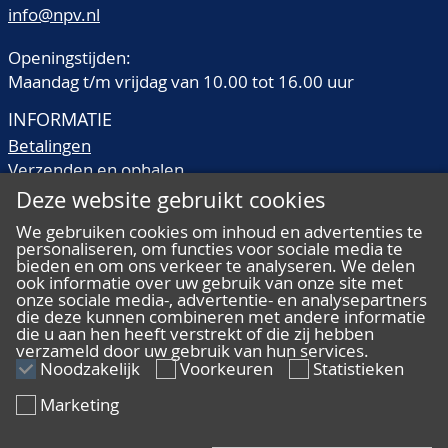
info@npv.nl
Openingstijden:
Maandag t/m vrijdag van 10.00 tot 16.00 uur
INFORMATIE
Betalingen
Verzenden en ophalen
Veilingtermen
Deze website gebruikt cookies
Literatuur
We gebruiken cookies om inhoud en advertenties te
Kwaliteitsomschrijvingen
personaliseren, om functies voor sociale media te
Veelgestelde vragen
bieden en om ons verkeer te analyseren. We delen
ook informatie over uw gebruik van onze site met
onze sociale media-, advertentie- en analysepartners
die deze kunnen combineren met andere informatie
die u aan hen heeft verstrekt of die zij hebben
verzameld door uw gebruik van hun services.
ALGEMEEN
Noodzakelijk
Voorkeuren
Statistieken
Ons team
Marketing
Algemene voorwaarden
Privacy