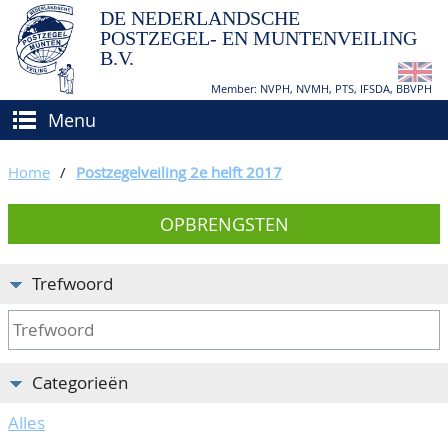
DE NEDERLANDSCHE
POSTZEGEL- EN MUNTENVEILING
B.V.
Member: NVPH, NVMH, PTS, IFSDA, BBVPH
Menu
HOME
Home
/
Postzegelveiling 2e helft 2017
(VER)KOPEN
OPBRENGSTEN
BIEDEN
Hoe verkopen?
TAXATIES
Hoe kopen?
Trefwoord
CATALOGI/OPBRENGSTEN
Voorwaarden
KEURINGSDIENST
Categorieën
AGENDA
Alles
OVER ONS