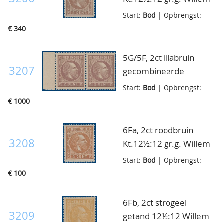
III, postfris met
Start:
Bod
| Opbrengst:
volledige originele
€ 340
gom, zeer fris luxe ex.,
cert. NKD
5G/5F, 2ct lilabruin
3207
gecombineerde
tanding 11½:11 en
Start:
Bod
| Opbrengst:
12½:12 gr.g. Willem III,
€ 1000
postfris, bijna pracht
ex. met linker
6Fa, 2ct roodbruin
zijvelrandje, zeer
3208
Kt.12½:12 gr.g. Willem
zeldzaam!! cert. NKD
III, postfris met
Start:
Bod
| Opbrengst:
(postfrisprijs ca.
volledige originele
€ 100
7.300,=)
gom, pracht ex.
cataloguswaarde
6Fb, 2ct strogeel
cursief
3209
getand 12½:12 Willem