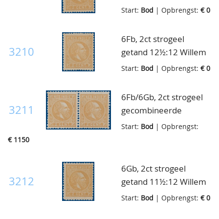
III, ongebruikt zonder
Start:
Bod
| Opbrengst:
€ 0
gom(zoals uitgegeven),
pracht ex.
6Fb, 2ct strogeel
3210
getand 12½:12 Willem
III, ongebruikt zonder
Start:
Bod
| Opbrengst:
€ 0
gom(zoals uitgegeven),
pracht ex.
6Fb/6Gb, 2ct strogeel
3211
gecombineerde
tanding 12½:12 en
Start:
Bod
| Opbrengst:
11½:12 Willem III,
€ 1150
ongebruikt zonder
gom(zoals uitgegeven),
6Gb, 2ct strogeel
nooit een plakker
3212
getand 11½:12 Willem
gehad, zeer fris luxe
III, ongebruikt zonder
Start:
Bod
| Opbrengst:
€ 0
paar, uitermate
gom(zoals uitgegeven),
zeldzaam in deze