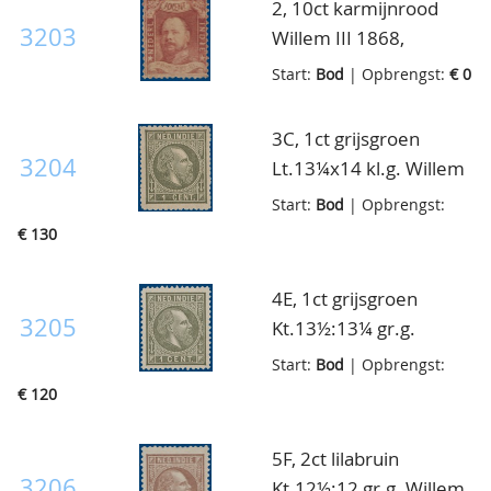
2, 10ct karmijnrood
gecentreerd,
3203
Willem III 1868,
plakkerrestje overigens
ongebruikt met
Start:
Bod
| Opbrengst:
€ 0
luxe ex.
volledige originele
gom, pracht ex., met
3C, 1ct grijsgroen
certificaat
3204
Lt.13¼x14 kl.g. Willem
III, postfris met
Start:
Bod
| Opbrengst:
volledige originele
€ 130
gom, pracht ex.
4E, 1ct grijsgroen
3205
Kt.13½:13¼ gr.g.
Willem III, postfris met
Start:
Bod
| Opbrengst:
volledige originele
€ 120
gom, pracht ex.
5F, 2ct lilabruin
3206
Kt.12½:12 gr.g. Willem