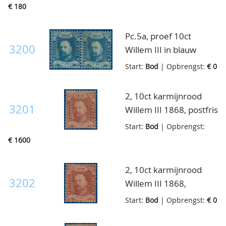
met volledige originele
€ 180
gom, pracht ex.
(500pt.)
Pc.5a, proef 10ct
3200
Willem III in blauw
getand 12½:12, in
Start:
Bod
| Opbrengst:
€ 0
ongebruikt horizontaal
paar met volledige
2, 10ct karmijnrood
originele gom, pracht
3201
Willem III 1868, postfris
ex. (1.000pt.)
met volledige originele
Start:
Bod
| Opbrengst:
gom waarin de
€ 1600
originele zwarte
puntjes, goed
2, 10ct karmijnrood
gecentreerd, luxe ex.,
3202
Willem III 1868,
zeer zeldzaam!! cert.
ongebruikt met
Start:
Bod
| Opbrengst:
€ 0
NKD
volledige originele
gom, goed