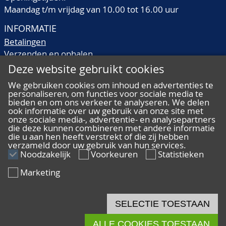
Maandag t/m vrijdag van 10.00 tot 16.00 uur
INFORMATIE
Betalingen
Verzenden en ophalen
Veilingtermen
Deze website gebruikt cookies
Literatuur
We gebruiken cookies om inhoud en advertenties te
Kwaliteitsomschrijvingen
personaliseren, om functies voor sociale media te
Veelgestelde vragen
bieden en om ons verkeer te analyseren. We delen
ook informatie over uw gebruik van onze site met
onze sociale media-, advertentie- en analysepartners
die deze kunnen combineren met andere informatie
die u aan hen heeft verstrekt of die zij hebben
verzameld door uw gebruik van hun services.
ALGEMEEN
Noodzakelijk
Voorkeuren
Statistieken
Ons team
Marketing
Algemene voorwaarden
Privacy
Disclaimer
SELECTIE TOESTAAN
Cookies
ALLE COOKIES TOESTAAN