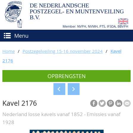
DE NEDERLANDSCHE
POSTZEGEL- EN MUNTENVEILING
B.V.
Member: NVPH, NVMH, PTS, IFSDA, BBVPH
Menu
HOME
Home
/
Postzegelveiling 15-16 november 2024
/
Kavel
(VER)KOPEN
2176
BIEDEN
Hoe verkopen?
OPBRENGSTEN
TAXATIES
Hoe kopen?
CATALOGI/OPBRENGSTEN
Voorwaarden
Kavel 2176
KEURINGSDIENST
Nederland losse kavels vanaf 1852 - Emissies vanaf
AGENDA
1928
OVER ONS