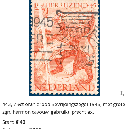
CONTACT
Ons Team
ACCOUNT
80 jarig bestaan
443, 7½ct oranjerood Bevrijdingszegel 1945, met grote
zgn. harmonicavouw, gebruikt, pracht ex.
Start:
€ 40