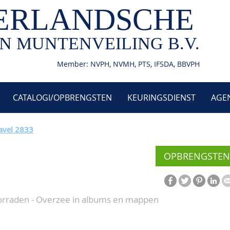
ERLANDSCHE
N MUNTENVEILING B.V.
Member: NVPH, NVMH, PTS, IFSDA, BBVPH
CATALOGI/OPBRENGSTEN
KEURINGSDIENST
AGE
avel 2833
OPBRENGSTEN
orraden - Overzee in albums en mappen