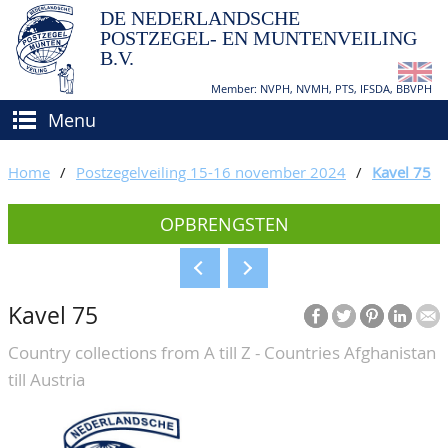
DE NEDERLANDSCHE
POSTZEGEL- EN MUNTENVEILING
B.V.
Member: NVPH, NVMH, PTS, IFSDA, BBVPH
Menu
HOME
Home
/
Postzegelveiling 15-16 november 2024
/
Kavel 75
(VER)KOPEN
OPBRENGSTEN
BIEDEN
Hoe verkopen?
TAXATIES
Hoe kopen?
Kavel 75
CATALOGI/OPBRENGSTEN
Voorwaarden
Country collections from A till Z - Countries Afghanistan
KEURINGSDIENST
till Austria
AGENDA
OVER ONS