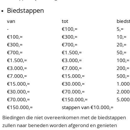
Biedstappen
van
tot
bieds
-
€100,=
5,=
€100,=
€300,=
10,=
€300,=
€700,=
20,=
€700,=
€1.500,=
50,=
€1.500,=
€3.000,=
100,=
€3.000,=
€7.000,=
200,=
€7.000,=
€15.000,=
500,=
€15.000,=
€30.000,=
1.000
€30.000,=
€70.000,=
2.000
€70.000,=
€150.000,=
5.000
€150.000,=
stappen van €10.000,=
Biedingen die niet overeenkomen met de biedstappen
zullen naar beneden worden afgerond en genieten