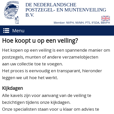
DE NEDERLANDSCHE
POSTZEGEL- EN MUNTENVEILING
B.V.
Member: NVPH, NVMH, PTS, IFSDA, BBVPH
Menu
Hoe koopt u op een veiling?
HOME
Het kopen op een veiling is een spannende manier om
(VER)KOPEN
postzegels, munten of andere verzamelobjecten
BIEDEN
Hoe verkopen?
aan uw collectie toe te voegen.
Het proces is eenvoudig en transparant, hieronder
TAXATIES
Hoe kopen?
leggen we uit hoe het werkt.
CATALOGI/OPBRENGSTEN
Voorwaarden
Kijkdagen
KEURINGSDIENST
Alle kavels zijn voor aanvang van de veiling te
AGENDA
bezichtigen tijdens onze kijkdagen.
Onze specialisten staan voor u klaar om advies te
OVER ONS