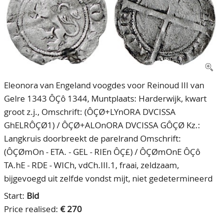
CONTACT
Our Team
ACCOUNT
80 Years NPV
Eleonora van Engeland voogdes voor Reinoud III van
Gelre 1343 ÔÇô 1344, Muntplaats: Harderwijk, kwart
groot z.j., Omschrift: (ÔÇØ+LYnORA DVCISSA
GhELRÔÇØ1) / ÔÇØ+ALOnORA DVCISSA GÔÇØ Kz.:
Langkruis doorbreekt de parelrand Omschrift:
(ÔÇØmOn - ETA. - GEL - RIEn ÔÇ£) / ÔÇØmOnE ÔÇô
TA.hE - RDE - WICh, vdCh.III.1, fraai, zeldzaam,
bijgevoegd uit zelfde vondst mijt, niet gedetermineerd
Start:
Bid
Price realised:
€ 270