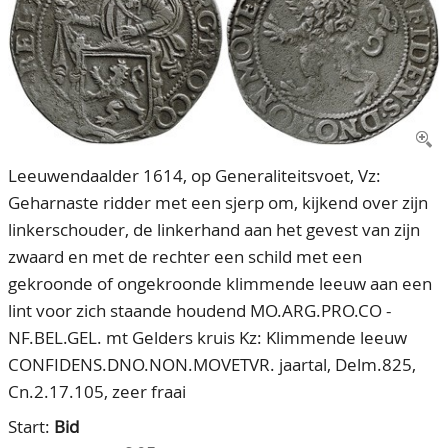
CONTACT
Our Team
ACCOUNT
80 Years NPV
Leeuwendaalder 1614, op Generaliteitsvoet, Vz:
Geharnaste ridder met een sjerp om, kijkend over zijn
linkerschouder, de linkerhand aan het gevest van zijn
zwaard en met de rechter een schild met een
gekroonde of ongekroonde klimmende leeuw aan een
lint voor zich staande houdend MO.ARG.PRO.CO -
NF.BEL.GEL. mt Gelders kruis Kz: Klimmende leeuw
CONFIDENS.DNO.NON.MOVETVR. jaartal, Delm.825,
Cn.2.17.105, zeer fraai
Start:
Bid