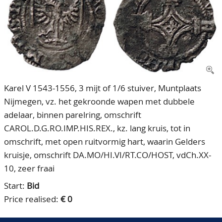
CONTACT
Our Team
ACCOUNT
80 Years NPV
Karel V 1543-1556, 3 mijt of 1/6 stuiver, Muntplaats
Nijmegen, vz. het gekroonde wapen met dubbele
adelaar, binnen parelring, omschrift
CAROL.D.G.RO.IMP.HIS.REX., kz. lang kruis, tot in
omschrift, met open ruitvormig hart, waarin Gelders
kruisje, omschrift DA.MO/HI.VI/RT.CO/HOST, vdCh.XX-
10, zeer fraai
Start:
Bid
Price realised:
€ 0