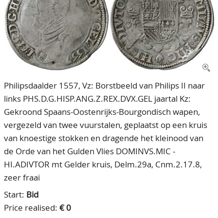
CONTACT
Our Team
ACCOUNT
80 Years NPV
Philipsdaalder 1557, Vz: Borstbeeld van Philips II naar
links PHS.D.G.HISP.ANG.Z.REX.DVX.GEL jaartal Kz:
Gekroond Spaans-Oostenrijks-Bourgondisch wapen,
vergezeld van twee vuurstalen, geplaatst op een kruis
van knoestige stokken en dragende het kleinood van
de Orde van het Gulden Vlies DOMINVS.MIC -
HI.ADIVTOR mt Gelder kruis, Delm.29a, Cnm.2.17.8,
zeer fraai
Start:
Bid
Price realised:
€ 0