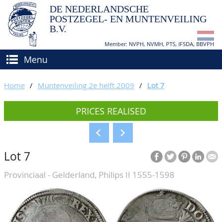
DE NEDERLANDSCHE
POSTZEGEL- EN MUNTENVEILING
B.V.
Member: NVPH, NVMH, PTS, IFSDA, BBVPH
Menu
HOME
Home
/
Muntenveiling 2e helft 2009
/
Lot 7
BUY AND SELL
PRICES REALISED
BIDDING
How to sell?
APPRAISALS
How to buy?
Lot 7
CATALOGUE/RESULTS
Conditions
Provinciaal - Gelderland, Philips II 1555-1598
GRADING
CALENDAR
ABOUT US