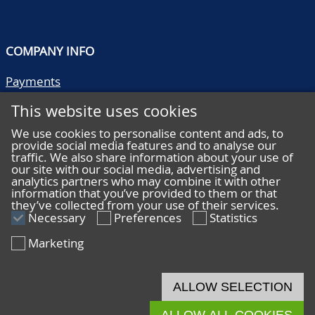
COMPANY INFO
Payments
Shipping/collect
This website uses cookies
Literature
Quality descriptions
We use cookies to personalise content and ads, to
provide social media features and to analyse our
Frequently asked questions
traffic. We also share information about your use of
Terms and conditions
our site with our social media, advertising and
analytics partners who may combine it with other
Privacy statement
information that you’ve provided to them or that
they’ve collected from your use of their services.
Necessary
Preferences
Statistics
Marketing
HELP
Online bidding
ALLOW SELECTION
Live bidding