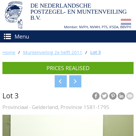
DE NEDERLANDSCHE
POSTZEGEL- EN MUNTENVEILING
B.V.
Member: NVPH, NVMH, PTS, IFSDA, BBVPH
Menu
HOME
Home
/
Muntenveiling 2e helft 2011
/
Lot 3
BUY AND SELL
PRICES REALISED
BIDDING
How to sell?
APPRAISALS
How to buy?
Lot 3
CATALOGUE/RESULTS
Conditions
Provinciaal - Gelderland, Provincie 1581-1795
GRADING
CALENDAR
ABOUT US