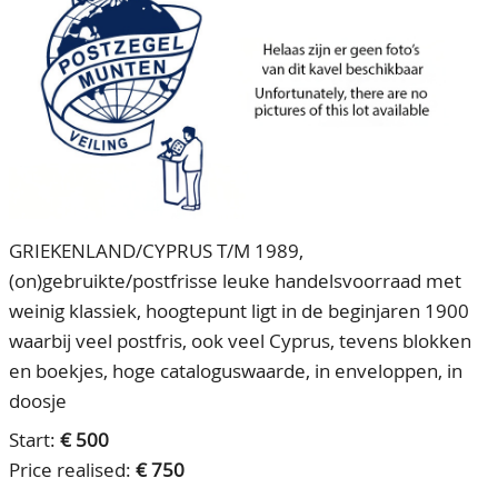
CONTACT
Our Team
ACCOUNT
80 Years NPV
GRIEKENLAND/CYPRUS T/M 1989,
(on)gebruikte/postfrisse leuke handelsvoorraad met
weinig klassiek, hoogtepunt ligt in de beginjaren 1900
waarbij veel postfris, ook veel Cyprus, tevens blokken
en boekjes, hoge cataloguswaarde, in enveloppen, in
doosje
Start:
€ 500
Price realised:
€ 750