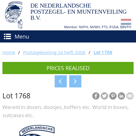
DE NEDERLANDSCHE
POSTZEGEL- EN MUNTENVEILING
B.V.
Member: NVPH, NVMH, PTS, IFSDA, BBVPH
Menu
HOME
Home
/
Postzegelveiling 2e helft 2006
/
Lot 1768
BUY AND SELL
PRICES REALISED
BIDDING
How to sell?
APPRAISALS
How to buy?
Lot 1768
CATALOGUE/RESULTS
Conditions
Wereld in dozen, doosjes, koffers etc. World in boxes,
GRADING
suitcases etc.
CALENDAR
ABOUT US