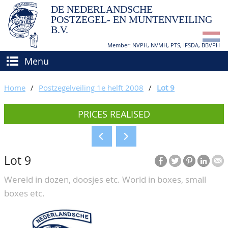
DE NEDERLANDSCHE
POSTZEGEL- EN MUNTENVEILING
B.V.
Member: NVPH, NVMH, PTS, IFSDA, BBVPH
Menu
HOME
Home
/
Postzegelveiling 1e helft 2008
/
Lot 9
BUY AND SELL
PRICES REALISED
BIDDING
How to sell?
APPRAISALS
How to buy?
Lot 9
CATALOGUE/RESULTS
Conditions
Wereld in dozen, doosjes etc. World in boxes, small
GRADING
boxes etc.
CALENDAR
ABOUT US