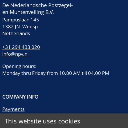
De Nederlandsche Postzegel-
en Muntenveiling B.V.
Pampuslaan 145
1382 JN Weesp
Netherlands
+31 294 433 020
info@npv.nl
Opening hours:
Monday thru Friday from 10.00 AM till 04.00 PM
COMPANY INFO
Payments
Shipping/collect
This website uses cookies
Literature