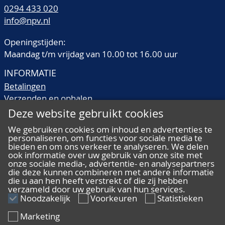
0294 433 020
info@npv.nl
Openingstijden:
Maandag t/m vrijdag van 10.00 tot 16.00 uur
INFORMATIE
Betalingen
Verzenden en ophalen
Veilingtermen
Deze website gebruikt cookies
Literatuur
We gebruiken cookies om inhoud en advertenties te
Kwaliteitsomschrijvingen
personaliseren, om functies voor sociale media te
Veelgestelde vragen
bieden en om ons verkeer te analyseren. We delen
ook informatie over uw gebruik van onze site met
onze sociale media-, advertentie- en analysepartners
die deze kunnen combineren met andere informatie
die u aan hen heeft verstrekt of die zij hebben
verzameld door uw gebruik van hun services.
ALGEMEEN
Noodzakelijk
Voorkeuren
Statistieken
Ons team
Marketing
Algemene voorwaarden