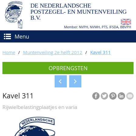
DE NEDERLANDSCHE
POSTZEGEL- EN MUNTENVEILING
B.V.
Member: NVPH, NVMH, PTS, IFSDA, BBVPH
Menu
HOME
Home
/
Muntenveiling 2e helft 2012
/
Kavel 311
(VER)KOPEN
OPBRENGSTEN
BIEDEN
Hoe verkopen?
TAXATIES
Hoe kopen?
Kavel 311
CATALOGI/OPBRENGSTEN
Voorwaarden
Rijwielbelastingplaatjes en varia
KEURINGSDIENST
AGENDA
OVER ONS