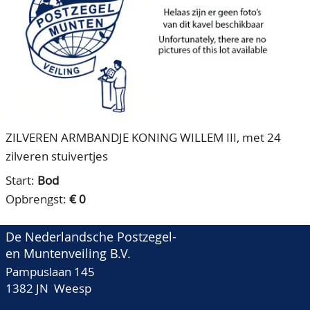
CONTACT
Ons Team
ACCOUNT
80 jarig bestaan
ZILVEREN ARMBANDJE KONING WILLEM III, met 24
zilveren stuivertjes
Start:
Bod
Opbrengst:
€ 0
De Nederlandsche Postzegel-
en Muntenveiling B.V.
Pampuslaan 145
1382 JN Weesp