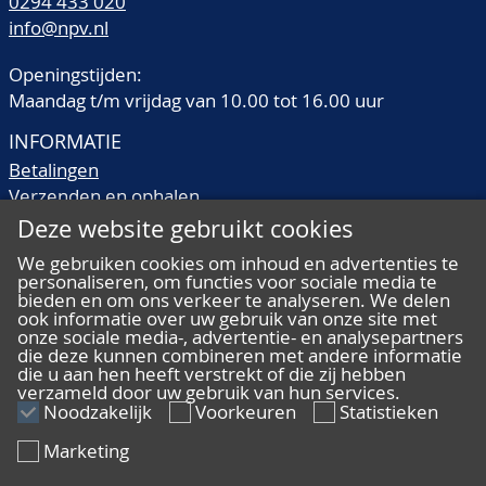
0294 433 020
info@npv.nl
Openingstijden:
Maandag t/m vrijdag van 10.00 tot 16.00 uur
INFORMATIE
Betalingen
Verzenden en ophalen
Veilingtermen
Deze website gebruikt cookies
Literatuur
We gebruiken cookies om inhoud en advertenties te
Kwaliteitsomschrijvingen
personaliseren, om functies voor sociale media te
bieden en om ons verkeer te analyseren. We delen
Veelgestelde vragen
ook informatie over uw gebruik van onze site met
onze sociale media-, advertentie- en analysepartners
die deze kunnen combineren met andere informatie
die u aan hen heeft verstrekt of die zij hebben
verzameld door uw gebruik van hun services.
ALGEMEEN
Noodzakelijk
Voorkeuren
Statistieken
Ons team
Marketing
Algemene voorwaarden
Privacy