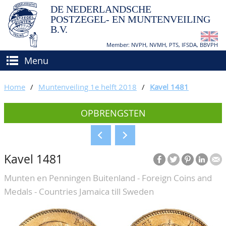
DE NEDERLANDSCHE
POSTZEGEL- EN MUNTENVEILING
B.V.
Member: NVPH, NVMH, PTS, IFSDA, BBVPH
Menu
HOME
Home
/
Muntenveiling 1e helft 2018
/
Kavel 1481
(VER)KOPEN
OPBRENGSTEN
BIEDEN
Hoe verkopen?
TAXATIES
Hoe kopen?
Kavel 1481
CATALOGI/OPBRENGSTEN
Voorwaarden
Munten en Penningen Buitenland - Foreign Coins and
KEURINGSDIENST
Medals - Countries Jamaica till Sweden
AGENDA
OVER ONS