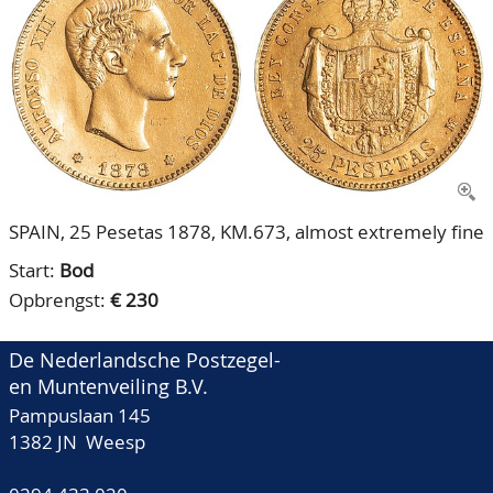
CONTACT
Ons Team
ACCOUNT
80 jarig bestaan
SPAIN, 25 Pesetas 1878, KM.673, almost extremely fine
Start:
Bod
Opbrengst:
€ 230
De Nederlandsche Postzegel-
en Muntenveiling B.V.
Pampuslaan 145
1382 JN Weesp